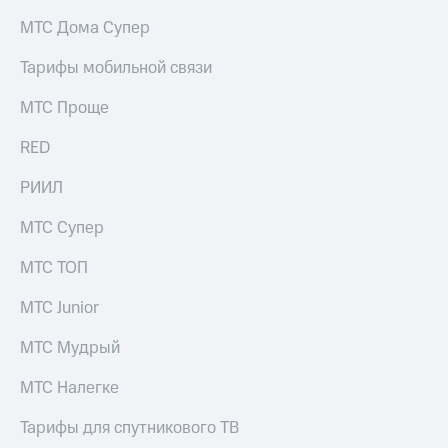
на связь
МТС Дома Супер
Роуминг
Тарифы
Тарифы мобильной связи
RED,
Семейная
РИИЛ
МТС Проще
группа
и МТС
Супер
RED
Заказать
дешевле
SIM-
при
карту
РИИЛ
оплате
с карты
Оформить
МТС
МТС Супер
eSIM
Деньги
МТС ТОП
SIM-
Выберите
карта
и подключите
МТС Junior
для
ТВ
иностранцев
с выгодным
МТС Мудрый
тарифом
Оформить
МТС Налегке
чистый
Тарифы
номер
Тарифы для спутникового ТВ