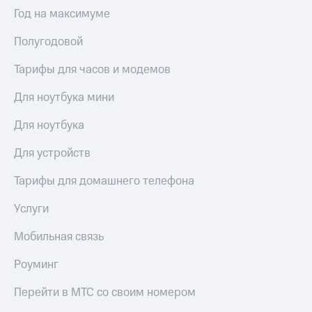
Интернет,
Выбрать
Год на максимуме
ТВ и телефон
красивый
для дома
номер
Полугодовой
Заменить
Услуги
SIM-
Тарифы для часов и модемов
карту
Личный
Для ноутбука мини
кабинет
Перейти
интернета
на
Для ноутбука
и
eSIM
ТВ
Для устройств
Личный
Для дома
кабинет
Выберите
Тарифы для домашнего телефона
спутникового
и подключите
ТВ
ТВ
Услуги
Скачать
с выгодным
приложение
тарифом
Мобильная связь
Мой
МТС
Роуминг
Акции
Тарифы
Интернет,
Перейти в МТС со своим номером
ТВ и телефон
Видеонаблюдение
для дома