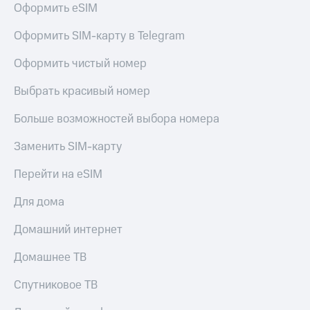
для дома
Оформить eSIM
Услуги
149 ₽/
Оформить SIM-карту в Telegram
мес
Акции
Оформить чистый номер
МТС
Домашний
Premium
Выбрать красивый номер
интернет
Подписка
Больше возможностей выбора номера
Домашнее
на гигабайты
ТВ
интернета,
Заменить SIM-карту
фильмы,
Спутниковое
музыка
Перейти на eSIM
ТВ
и многое
другое
Для дома
Домашний
телефон
Семейная
Домашний интернет
группа
Перейти
в МТС
Скидка
Домашнее ТВ
со своим
на тарифы,
номером
общие
Спутниковое ТВ
подписки
Поддержка
и услуги,