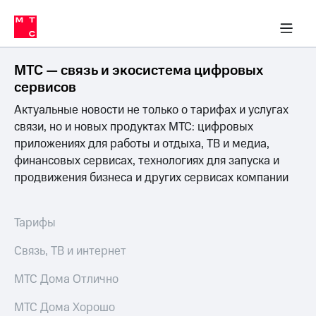
Перенести
ка 30% на связь
обильная связь
Сервисы и подписки
Интернет-магазин
Для дома
Скидка 30% на связь
Личные кабинеты
Финансы
Приложения
номер
ичные кабинеты
в МТС
Мобильная
связь
МТС — связь и экосистема цифровых
Тарифы
Интернет
сервисов
и
Актуальные новости не только о тарифах и услугах
ТВ
Услуги
связи, но и новых продуктах МТС: цифровых
Спутниковое
приложениях для работы и отдыха, ТВ и медиа,
ТВ
финансовых сервисах, технологиях для запуска и
Роуминг
продвижения бизнеса и других сервисах компании
МТС
Деньги
Личный
кабинет
Мобильная связь
Тарифы
Скачать
Перенести
приложение
номер
Связь, ТВ и интернет
Мой
в МТС
МТС
МТС Дома Отлично
Акции
Тарифы
МТС Дома Хорошо
Скидка 30%
Услуги