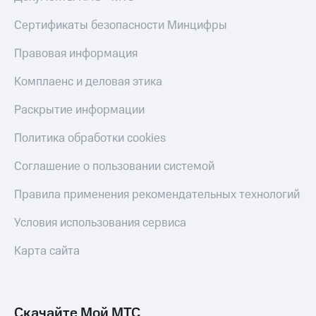
КИОН
Кино,
Строки
Сертификаты безопасности Минцифры
музыка,
книги
Live
и не
Правовая информация
только
Гудок
Комплаенс и деловая этика
Безопасность
Мой
Раскрытие информации
МТС
Финансы
Политика обработки cookies
Все
Детям
приложения
и родителям
Соглашение о пользовании системой
Инвестиции
Здоровье
Правила применения рекомендательных технологий
и фитнес
Получайте
Условия использования сервиса
доход
Приложения
онлайн
от МТС
Карта сайта
Страхование
Акции
Покупка
Приложения
полисов
КИОН
Скачайте Мой МТС
онлайн