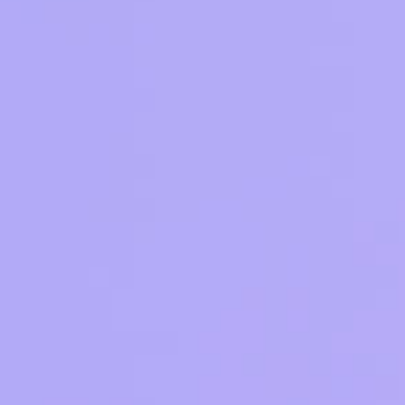
Тарифы RED, РИИЛ и МТС Супер дешев
Обзоры товаров
Скидки до 40%
на смартфоны
при покупке со связью МТС