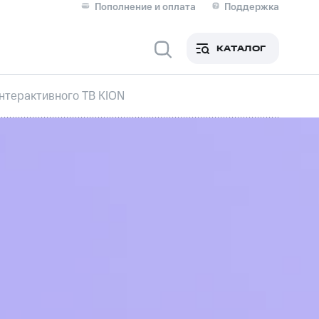
Пополнение и оплата
Поддержка
Скидка 30% на связь
Личные кабинеты
КАТАЛОГ
Мобильная связь
нтерактивного ТВ KION
IM-карта для иностранцев
M
Для дома
ерейти в МТС со своим
ой МТС
Сервисы и подписки
фитнес
Приложения от МТС