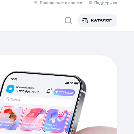
Пополнение и оплата
Поддержка
Скидка 30% на связь
Личные кабинеты
КАТАЛОГ
Мобильная связь
IM-карта для иностранцев
M
Для дома
ерейти в МТС со своим
ой МТС
Сервисы и подписки
фитнес
Приложения от МТС