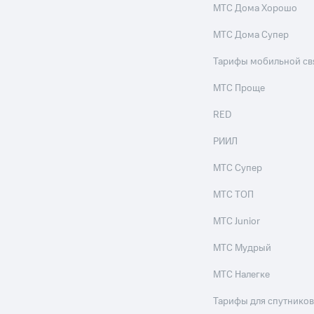
МТС Дома Хорошо
ле при оплате с карты МТС Деньги
МТС Дома Супер
Тарифы мобильной св
МТС Проще
RED
РИИЛ
МТС Супер
МТС ТОП
МТС Junior
МТС Мудрый
МТС Налегке
Тарифы для спутников