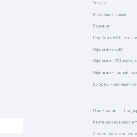
Услуги
Мобильная связь
Роуминг
Перейти в МТС со св
Оформить eSIM
Оформить SIM-карту в
Оформить чистый но
Выбрать красивый но
О компании
Подде
Карта салонов экоси
Акционерам и инвест