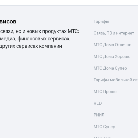
ле при оплате с карты МТС Деньги
рвисов
Тарифы
 связи, но и новых продуктах МТС:
Связь, ТВ и интернет
 медиа, финансовых сервисах,
МТС Дома Отлично
 других сервисах компании
МТС Дома Хорошо
МТС Дома Супер
Тарифы мобильной св
МТС Проще
RED
РИИЛ
МТС Супер