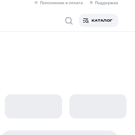
Пополнение и оплата
Поддержка
Скидка 30% на связь
Личные кабинеты
КАТАЛОГ
Мобильная связь
IM-карта для иностранцев
M
Для дома
ерейти в МТС со своим
ой МТС
Сервисы и подписки
фитнес
Приложения от МТС