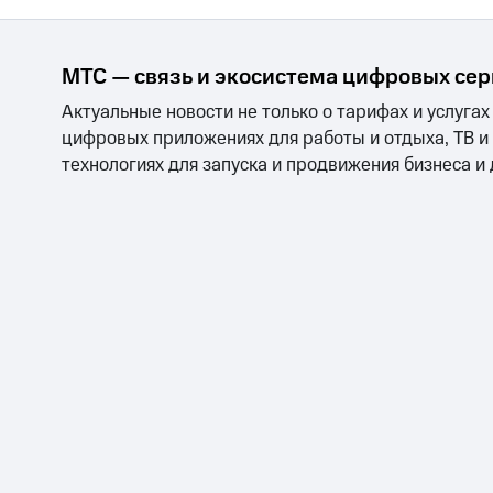
Тарифы RED, РИИЛ и МТС Супер дешев
МТС — связь и экосистема цифровых се
Обзоры товаров
Актуальные новости не только о тарифах и услугах
Скидки до 40%
цифровых приложениях для работы и отдыха, ТВ и
на смартфоны
технологиях для запуска и продвижения бизнеса и
при покупке со связью МТС