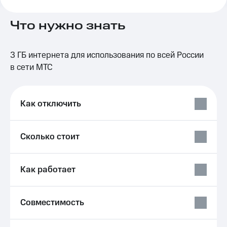
на связь
Что нужно знать
Роуминг
Тарифы
RED,
Семейная
РИИЛ
3 ГБ интернета для использования по всей России
группа
и МТС
Супер
в сети МТС
Заказать
дешевле
SIM-
при
карту
оплате
Как отключить
с карты
Оформить
МТС
eSIM
Деньги
Сколько стоит
SIM-
Выберите
карта
и подключите
для
ТВ
Как работает
иностранцев
с выгодным
тарифом
Оформить
чистый
Тарифы
Совместимость
номер
Интернет,