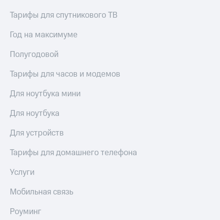
висы и подписки
Сертификаты
МТС
безопасности
Тарифы для спутникового ТВ
Premium
Всё
Год на максимуме
Подписка
под
на гигабайты
рукой
Полугодовой
интернета,
в Мой МТС
фильмы,
Тарифы для часов и модемов
музыка
Посмотрите,
и многое
что
Для ноутбука мини
другое
полезного
Семейная
есть
Для ноутбука
группа
в нашем
приложении
Скидка
Для устройств
на тарифы,
КИОН
общие
Тарифы для домашнего телефона
подписки
КИОН
и услуги,
Услуги
Музыка
доступ
к геолокации
Мобильная связь
КИОН
Кино,
Строки
музыка,
Роуминг
книги