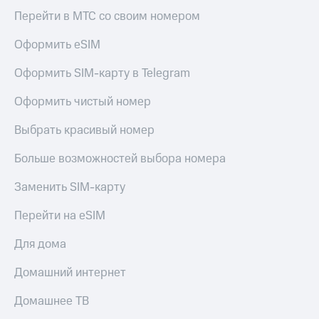
Live
и не
Перейти в МТС со своим номером
только
Гудок
Оформить eSIM
Безопасность
Мой
МТС
Оформить SIM-карту в Telegram
Финансы
Все
Оформить чистый номер
Детям
приложения
и родителям
Выбрать красивый номер
Инвестиции
Здоровье
и фитнес
Больше возможностей выбора номера
Получайте
доход
Приложения
Заменить SIM-карту
онлайн
от МТС
Страхование
Перейти на eSIM
Акции
Покупка
Для дома
полисов
Приложения
онлайн
КИОН
Домашний интернет
Скидка 30%
на связь
КИОН
Домашнее ТВ
Музыка
С картой