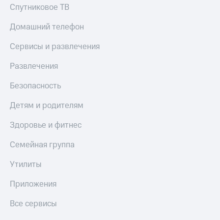
МТС
Спутниковое ТВ
КИОН
Деньги
Строки
МТС
Домашний телефон
Накопления
Live
Сервисы и развлечения
Откладывайте
Гудок
деньги
Развлечения
и получайте
Мой
доход 15%
МТС
Безопасность
Акции
Условия
Все
Детям и родителям
пополнения
приложения
Финансы
Здоровье и фитнес
Скидка
Инвестиции
30%
Семейная группа
на связь
Получайте
доход
Утилиты
онлайн
Тарифы
Страхование
RED,
Приложения
РИИЛ
Покупка
и МТС Супер
Все сервисы
полисов
дешевле
онлайн
при оплате