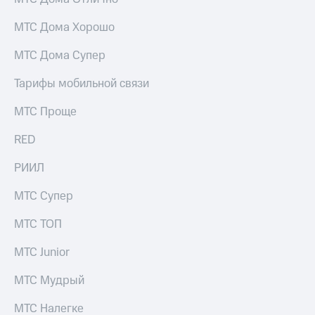
Услуги
149 ₽/
мес
МТС Дома Хорошо
Акции
МТС
МТС Дома Супер
Домашний
Premium
интернет
Тарифы мобильной связи
Подписка
Домашнее
на гигабайты
МТС Проще
ТВ
интернета,
фильмы,
RED
Спутниковое
музыка
ТВ
и многое
РИИЛ
другое
Домашний
Семейная
МТС Супер
телефон
группа
Перейти
МТС ТОП
Скидка
в МТС
на тарифы,
со своим
МТС Junior
общие
номером
подписки
МТС Мудрый
и услуги,
Поддержка
доступ
к геолокации
МТС Налегке