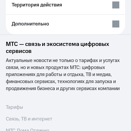
Выбрать
ТВ и телефон
Территория действия
красивый
для дома
номер
Услуги
Заменить
Дополнительно
SIM-
Личный
карту
кабинет
интернета
МТС — связь и экосистема цифровых
Перейти
и
сервисов
на
ТВ
eSIM
Личный
Актуальные новости не только о тарифах и услугах
кабинет
связи, но и новых продуктах МТС: цифровых
Для дома
спутникового
Выберите
ТВ
приложениях для работы и отдыха, ТВ и медиа,
и подключите
Скачать
финансовых сервисах, технологиях для запуска и
ТВ
приложение
продвижения бизнеса и других сервисах компании
с выгодным
Мой
тарифом
МТС
Акции
Тарифы
Тарифы
Интернет,
ТВ и телефон
Видеонаблюдение
Связь, ТВ и интернет
для дома
для дома
МТС Дома Отлично