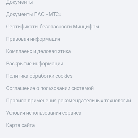
Документы
Скидка 30%
с карты
на связь
МТС Деньги
Документы ПАО «МТС»
С картой
Обзоры
МТС
товаров
Сертификаты безопасности Минцифры
Деньги
МТС
Скидки
Правовая информация
Накопления
до 40%
на смартфоны
Комплаенс и деловая этика
Откладывайте
деньги
Раскрытие информации
при
и получайте
покупке
доход 15%
со связью
Политика обработки cookies
Платежи
МТС
и
Соглашение о пользовании системой
переводы
Правила применения рекомендательных технологий
Пополнить
номер
Условия использования сервиса
МТС
Карта сайта
Настройки
автоплатежа