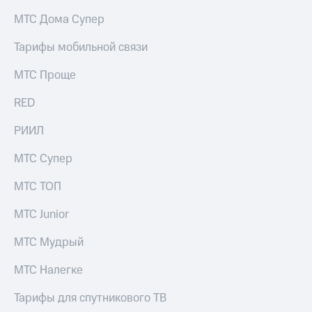
на связь
МТС Дома Супер
Роуминг
Тарифы
Тарифы мобильной связи
RED,
Семейная
РИИЛ
МТС Проще
группа
и МТС
Супер
RED
Заказать
дешевле
SIM-
при
карту
РИИЛ
оплате
с карты
Оформить
МТС
МТС Супер
eSIM
Деньги
МТС ТОП
SIM-
Выберите
карта
и подключите
МТС Junior
для
ТВ
иностранцев
с выгодным
МТС Мудрый
тарифом
Оформить
МТС Налегке
чистый
Тарифы
номер
Тарифы для спутникового ТВ
Интернет,