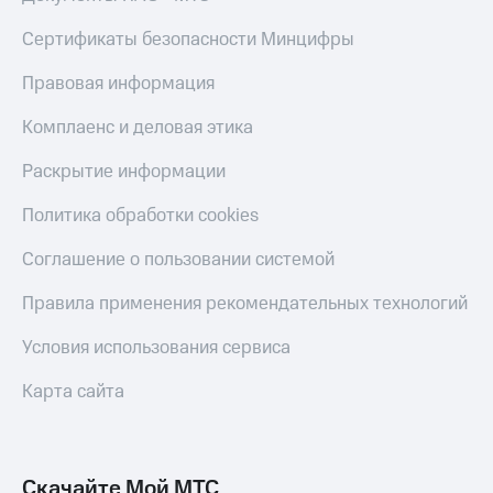
Live
и не
только
Сертификаты безопасности Минцифры
Гудок
Безопасность
Правовая информация
Мой
МТС
Финансы
Комплаенс и деловая этика
Все
Детям
Раскрытие информации
приложения
и родителям
Политика обработки cookies
Инвестиции
Здоровье
и фитнес
Получайте
Соглашение о пользовании системой
доход
Приложения
онлайн
Правила применения рекомендательных технологий
от МТС
Страхование
Акции
Условия использования сервиса
Покупка
полисов
Приложения
Карта сайта
онлайн
КИОН
Скидка 30%
на связь
КИОН
Музыка
Скачайте Мой МТС
С картой