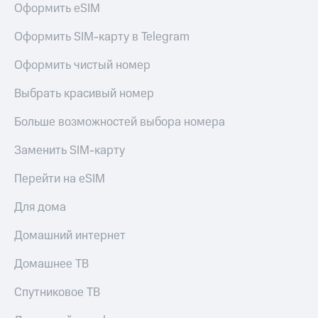
Оформить eSIM
Услуги
149 ₽/
мес
Акции
Оформить SIM-карту в Telegram
МТС
Домашний
Оформить чистый номер
Premium
интернет
Выбрать красивый номер
Подписка
Домашнее
на гигабайты
ТВ
интернета,
Больше возможностей выбора номера
фильмы,
Спутниковое
музыка
Заменить SIM-карту
ТВ
и многое
другое
Перейти на eSIM
Домашний
Семейная
телефон
группа
Для дома
Перейти
Скидка
Домашний интернет
в МТС
на тарифы,
со своим
общие
Домашнее ТВ
номером
подписки
и услуги,
Спутниковое ТВ
Поддержка
доступ
к геолокации