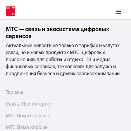
Перенести
ка 30% на связь
обильная связь
Сервисы и подписки
Интернет-магазин
Для дома
Скидка 30% на связь
Личные кабинеты
Финансы
Приложения
номер
ичные кабинеты
в МТС
Мобильная
связь
МТС — связь и экосистема цифровых
Тарифы
Интернет
сервисов
и
Актуальные новости не только о тарифах и услугах
ТВ
Услуги
связи, но и новых продуктах МТС: цифровых
Спутниковое
приложениях для работы и отдыха, ТВ и медиа,
ТВ
финансовых сервисах, технологиях для запуска и
Роуминг
продвижения бизнеса и других сервисах компании
МТС
Деньги
Личный
кабинет
Мобильная связь
Тарифы
Скачать
Перенести
приложение
номер
Связь, ТВ и интернет
Мой
в МТС
МТС
МТС Дома Отлично
Акции
Тарифы
МТС Дома Хорошо
Скидка 30%
Услуги