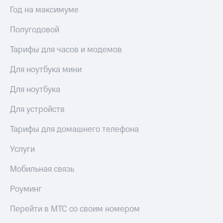
Выбрать
ТВ и телефон
Год на максимуме
красивый
для дома
номер
Полугодовой
Услуги
Заменить
SIM-
Тарифы для часов и модемов
Личный
карту
кабинет
интернета
Для ноутбука мини
Перейти
и
на
ТВ
Для ноутбука
eSIM
Личный
кабинет
Для устройств
Для дома
спутникового
Выберите
ТВ
Тарифы для домашнего телефона
и подключите
Скачать
ТВ
приложение
Услуги
с выгодным
Мой
тарифом
МТС
Мобильная связь
Акции
Тарифы
Роуминг
Интернет,
ТВ и телефон
Видеонаблюдение
Перейти в МТС со своим номером
для дома
для дома