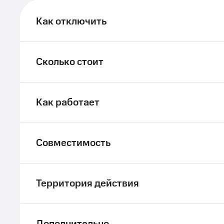
ле при оплате с карты МТС Деньги
Как отключить
Сколько стоит
Как работает
Совместимость
Территория действия