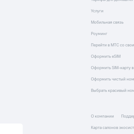
Услуги
Мобильная связь
Роуминг
Перейти в МТС со св
Оформить eSIM
Оформить SIM-карту в
Оформить чистый но
Выбрать красивый но
О компании
Подде
Карта салонов экоси