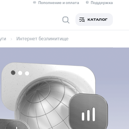
Пополнение и оплата
Поддержка
Скидка 30% на связь
Личные кабинеты
КАТАЛОГ
Мобильная связь
уги
Интернет безлимитище
IM-карта для иностранцев
M
Для дома
ерейти в МТС со своим
ой МТС
Сервисы и подписки
фитнес
Приложения от МТС