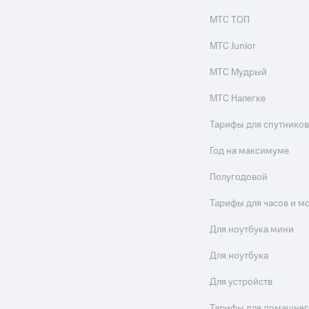
МТС ТОП
МТС Junior
МТС Мудрый
МТС Налегке
Тарифы для спутников
Год на максимуме
Полугодовой
Тарифы для часов и м
Для ноутбука мини
Для ноутбука
Для устройств
Тарифы для домашнег