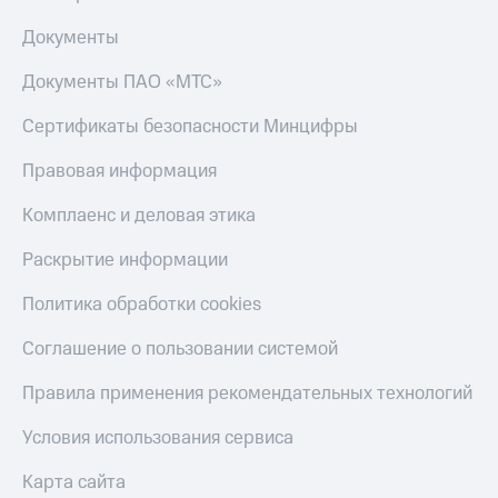
Пополнить
Документы
номер
другого
Документы ПАО «МТС»
оператора
Оплата
Сертификаты безопасности Минцифры
интернета
и
Правовая информация
ТВ
Комплаенс и деловая этика
Переводы
с
Раскрытие информации
телефона
на карту
Политика обработки cookies
МТС Pay
Соглашение о пользовании системой
Оплата
Правила применения рекомендательных технологий
по QR-
коду
Условия использования сервиса
за границей
Карта сайта
тернет-магазин