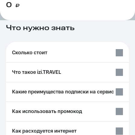
0
на связь
₽
Роуминг
Тарифы
RED,
Что нужно знать
Семейная
РИИЛ
группа
и МТС
Супер
Заказать
дешевле
SIM-
при
Сколько стоит
карту
оплате
с карты
Оформить
МТС
Что такое izi.TRAVEL
eSIM
Деньги
SIM-
Выберите
карта
и подключите
Какие преимущества подписки на сервис
для
ТВ
иностранцев
с выгодным
тарифом
Как использовать промокод
Оформить
чистый
Тарифы
номер
Как расходуется интернет
Интернет,