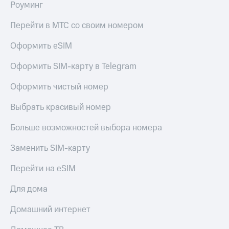
Роуминг
МТС
КИОН
Деньги
Строки
Перейти в МТС со своим номером
МТС
Накопления
Live
Оформить eSIM
Откладывайте
Гудок
деньги
Оформить SIM-карту в Telegram
и получайте
Мой
доход 15%
Оформить чистый номер
МТС
Акции
Условия
Выбрать красивый номер
Все
пополнения
приложения
Больше возможностей выбора номера
Финансы
Скидка
Инвестиции
30%
Заменить SIM-карту
на связь
Получайте
доход
Перейти на eSIM
онлайн
Тарифы
Страхование
RED,
Для дома
РИИЛ
Покупка
и МТС Супер
Домашний интернет
полисов
дешевле
онлайн
при оплате