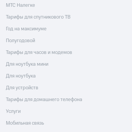
Live
и не
МТС Налегке
только
Гудок
Тарифы для спутникового ТВ
Безопасность
Мой
Год на максимуме
МТС
Финансы
Полугодовой
Все
Детям
приложения
и родителям
Тарифы для часов и модемов
Инвестиции
Здоровье
Для ноутбука мини
и фитнес
Получайте
доход
Для ноутбука
Приложения
онлайн
от МТС
Страхование
Для устройств
Акции
Покупка
Тарифы для домашнего телефона
полисов
Приложения
онлайн
КИОН
Услуги
Скидка 30%
на связь
КИОН
Мобильная связь
Музыка
С картой