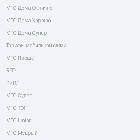
висы и подписки
Сертификаты
МТС
МТС Дома Отлично
безопасности
Premium
Всё
МТС Дома Хорошо
Подписка
под
на гигабайты
МТС Дома Супер
рукой
интернета,
в Мой МТС
фильмы,
Тарифы мобильной связи
музыка
Посмотрите,
и многое
МТС Проще
что
другое
полезного
Семейная
RED
есть
группа
в нашем
приложении
РИИЛ
Скидка
на тарифы,
КИОН
МТС Супер
общие
подписки
КИОН
и услуги,
МТС ТОП
Музыка
доступ
к геолокации
МТС Junior
КИОН
Кино,
Строки
музыка,
МТС Мудрый
книги