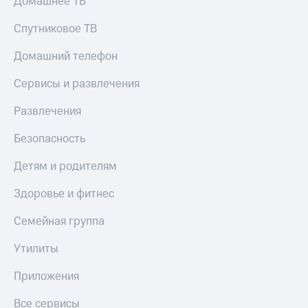
Домашнее ТВ
Скидка 30%
с карты
на связь
МТС Деньги
Спутниковое ТВ
С картой
Обзоры
Домашний телефон
МТС
товаров
Деньги
Сервисы и развлечения
МТС
Скидки
Накопления
до 40%
Развлечения
на смартфоны
Откладывайте
деньги
Безопасность
при
и получайте
покупке
доход 15%
Детям и родителям
со связью
Платежи
МТС
и
Здоровье и фитнес
переводы
Семейная группа
Пополнить
номер
Утилиты
МТС
Приложения
Настройки
автоплатежа
Все сервисы