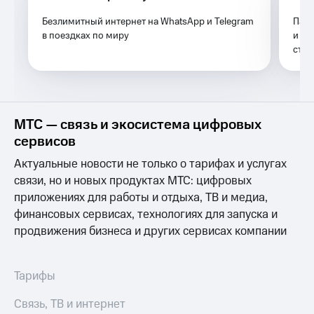
Услуги
149 ₽/
Безлимитный интернет на WhatsApp и Telegram
Паке
мес
Акции
в поездках по миру
и ин
сто
МТС
Домашний
Premium
интернет
Подписка
Домашнее
на гигабайты
ТВ
интернета,
МТС — связь и экосистема цифровых
фильмы,
сервисов
Спутниковое
музыка
ТВ
и многое
Актуальные новости не только о тарифах и услугах
другое
связи, но и новых продуктах МТС: цифровых
Домашний
Семейная
телефон
приложениях для работы и отдыха, ТВ и медиа,
группа
финансовых сервисах, технологиях для запуска и
Перейти
Скидка
продвижения бизнеса и других сервисах компании
в МТС
на тарифы,
со своим
общие
номером
подписки
Тарифы
и услуги,
Поддержка
доступ
Связь, ТВ и интернет
к геолокации