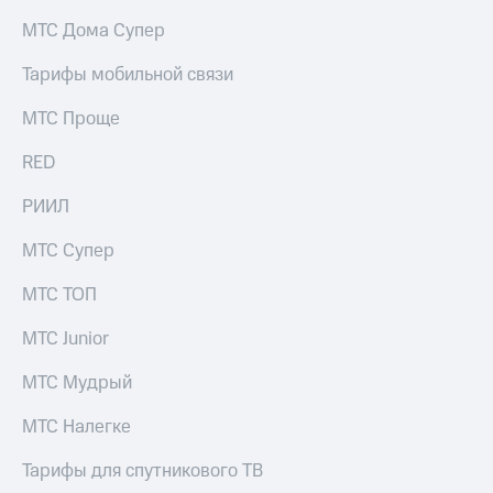
на связь
МТС Дома Супер
Роуминг
Тарифы
Тарифы мобильной связи
RED,
Семейная
РИИЛ
МТС Проще
группа
и МТС
Супер
RED
Заказать
дешевле
SIM-
при
карту
РИИЛ
оплате
с карты
Оформить
МТС
МТС Супер
eSIM
Деньги
МТС ТОП
SIM-
Выберите
карта
и подключите
МТС Junior
для
ТВ
иностранцев
с выгодным
МТС Мудрый
тарифом
Оформить
МТС Налегке
чистый
Тарифы
номер
Тарифы для спутникового ТВ