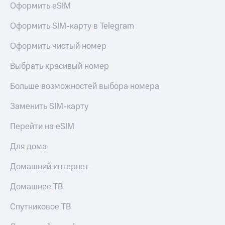
для дома
Оформить eSIM
Услуги
149 ₽/
Оформить SIM-карту в Telegram
мес
Акции
Оформить чистый номер
МТС
Домашний
Premium
Выбрать красивый номер
интернет
Подписка
Больше возможностей выбора номера
Домашнее
на гигабайты
ТВ
интернета,
Заменить SIM-карту
фильмы,
Спутниковое
музыка
Перейти на eSIM
ТВ
и многое
другое
Для дома
Домашний
телефон
Семейная
Домашний интернет
группа
Перейти
в МТС
Скидка
Домашнее ТВ
со своим
на тарифы,
номером
общие
Спутниковое ТВ
подписки
Поддержка
и услуги,