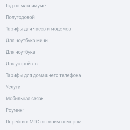
Интернет,
Выбрать
Год на максимуме
ТВ и телефон
красивый
для дома
номер
Полугодовой
Заменить
Услуги
SIM-
Тарифы для часов и модемов
карту
Личный
Для ноутбука мини
кабинет
Перейти
интернета
на
Для ноутбука
и
eSIM
ТВ
Для устройств
Личный
Для дома
кабинет
Выберите
Тарифы для домашнего телефона
спутникового
и подключите
ТВ
ТВ
Услуги
Скачать
с выгодным
приложение
тарифом
Мобильная связь
Мой
МТС
Роуминг
Акции
Тарифы
Интернет,
Перейти в МТС со своим номером
ТВ и телефон
Видеонаблюдение
для дома