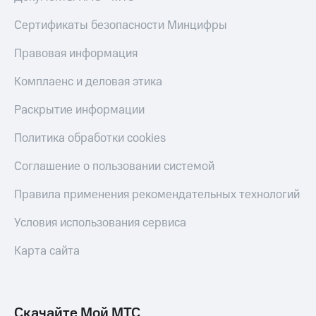
КИОН
Кино,
Строки
Сертификаты безопасности Минцифры
музыка,
книги
Live
и не
Правовая информация
только
Гудок
Комплаенс и деловая этика
Безопасность
Мой
Раскрытие информации
МТС
Финансы
Политика обработки cookies
Все
Детям
приложения
и родителям
Соглашение о пользовании системой
Инвестиции
Здоровье
Правила применения рекомендательных технологий
и фитнес
Получайте
Условия использования сервиса
доход
Приложения
онлайн
от МТС
Карта сайта
Страхование
Акции
Покупка
Приложения
полисов
КИОН
Скачайте Мой МТС
онлайн