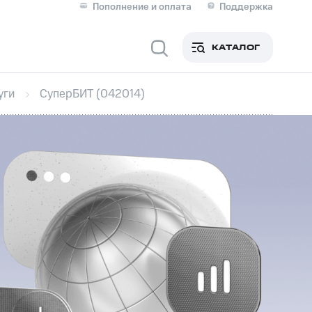
Пополнение и оплата
Поддержка
Скидка 30% на связь
Личные кабинеты
КАТАЛОГ
Мобильная связь
уги
СуперБИТ (042014)
IM-карта для иностранцев
M
Для дома
ерейти в МТС со своим
ой МТС
Сервисы и подписки
фитнес
Приложения от МТС