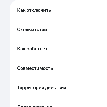
ле при оплате с карты МТС Деньги
Как отключить
Сколько стоит
Как работает
Совместимость
Территория действия