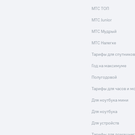
МТС ТОП
МТС Junior
МТС Мудрый
МТС Налегке
Тарифы для спутников
Год на максимуме
Полугодовой
Тарифы для часов и м
Для ноутбука мини
Для ноутбука
Для устройств
Тарифы для домашнег