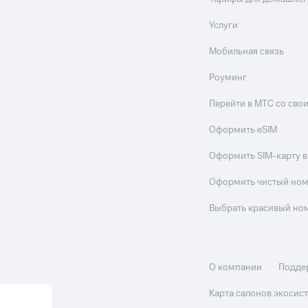
Услуги
Мобильная связь
Роуминг
Перейти в МТС со св
Оформить eSIM
Оформить SIM-карту в
Оформить чистый но
Выбрать красивый но
О компании
Подде
Карта салонов экоси