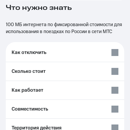
на связь
Что нужно знать
Роуминг
Тарифы
RED,
100 МБ интернета по фиксированной стоимости для
Семейная
РИИЛ
использования в поездках по России в сети МТС
группа
и МТС
Супер
Заказать
дешевле
SIM-
при
Как отключить
карту
оплате
с карты
Оформить
МТС
eSIM
Сколько стоит
Деньги
SIM-
Выберите
карта
и подключите
Как работает
для
ТВ
иностранцев
с выгодным
тарифом
Совместимость
Оформить
чистый
Тарифы
номер
Интернет,
Территория действия