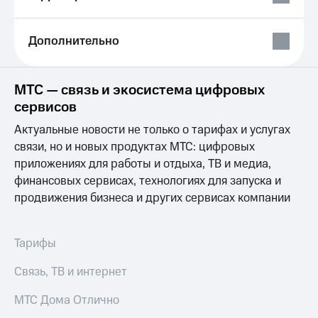
Выбрать
ТВ и телефон
красивый
для дома
номер
Дополнительно
Услуги
Заменить
SIM-
Личный
карту
кабинет
МТС — связь и экосистема цифровых
интернета
сервисов
Перейти
и
на
ТВ
Актуальные новости не только о тарифах и услугах
eSIM
Личный
связи, но и новых продуктах МТС: цифровых
кабинет
приложениях для работы и отдыха, ТВ и медиа,
Для дома
спутникового
Выберите
ТВ
финансовых сервисах, технологиях для запуска и
и подключите
Скачать
продвижения бизнеса и других сервисах компании
ТВ
приложение
с выгодным
Мой
тарифом
МТС
Тарифы
Акции
Тарифы
Связь, ТВ и интернет
Интернет,
ТВ и телефон
Видеонаблюдение
МТС Дома Отлично
для дома
для дома