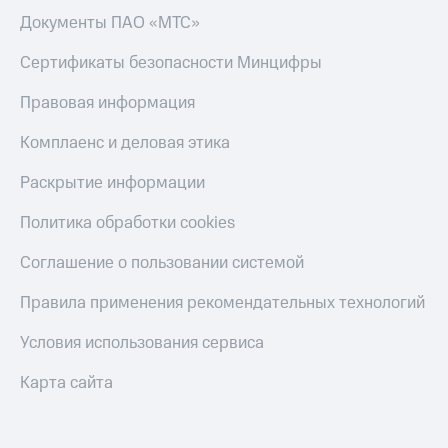
Скидка 30%
с карты
Документы ПАО «МТС»
на связь
МТС Деньги
Сертификаты безопасности Минцифры
С картой
Обзоры
МТС
товаров
Правовая информация
Деньги
МТС
Скидки
Комплаенс и деловая этика
Накопления
до 40%
на смартфоны
Откладывайте
Раскрытие информации
деньги
при
и получайте
Политика обработки cookies
покупке
доход 15%
со связью
Платежи
Соглашение о пользовании системой
МТС
и
переводы
Правила применения рекомендательных технологий
Пополнить
Условия использования сервиса
номер
МТС
Карта сайта
Настройки
автоплатежа