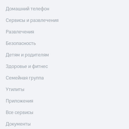
МТС
КИОН
Домашний телефон
Деньги
Строки
МТС
Сервисы и развлечения
Накопления
Live
Откладывайте
Развлечения
Гудок
деньги
и получайте
Безопасность
Мой
доход 15%
МТС
Акции
Детям и родителям
Условия
Все
пополнения
приложения
Здоровье и фитнес
Финансы
Скидка
Инвестиции
Семейная группа
30%
на связь
Получайте
Утилиты
доход
онлайн
Тарифы
Приложения
Страхование
RED,
РИИЛ
Все сервисы
Покупка
и МТС Супер
полисов
дешевле
Документы
онлайн
при оплате