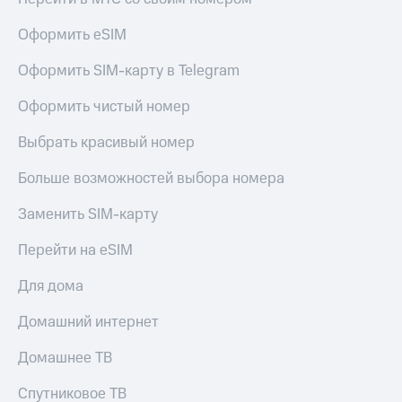
Live
и не
только
Оформить eSIM
Гудок
Безопасность
Оформить SIM-карту в Telegram
Мой
МТС
Финансы
Оформить чистый номер
Все
Детям
приложения
Выбрать красивый номер
и родителям
Инвестиции
Больше возможностей выбора номера
Здоровье
и фитнес
Получайте
Заменить SIM-карту
доход
Приложения
онлайн
от МТС
Перейти на eSIM
Страхование
Акции
Для дома
Покупка
полисов
Приложения
Домашний интернет
онлайн
КИОН
Скидка 30%
Домашнее ТВ
на связь
КИОН
Музыка
Спутниковое ТВ
С картой