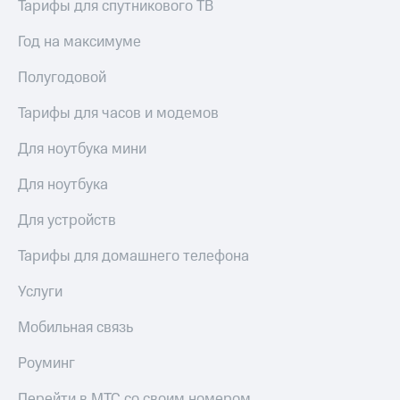
висы и подписки
Тарифы для спутникового ТВ
Сертификаты
МТС
безопасности
Premium
Год на максимуме
Всё
Подписка
под
Полугодовой
на гигабайты
рукой
интернета,
Тарифы для часов и модемов
в Мой МТС
фильмы,
музыка
Для ноутбука мини
Посмотрите,
и многое
что
другое
Для ноутбука
полезного
Семейная
есть
группа
в нашем
Для устройств
приложении
Скидка
Тарифы для домашнего телефона
на тарифы,
КИОН
общие
подписки
Услуги
КИОН
и услуги,
Музыка
доступ
Мобильная связь
к геолокации
КИОН
Кино,
Роуминг
Строки
музыка,
книги
Перейти в МТС со своим номером