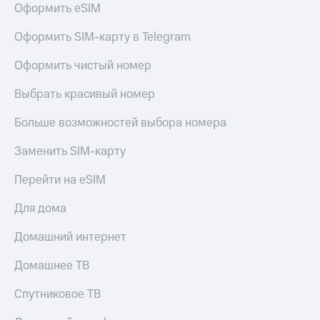
для дома
Оформить eSIM
Услуги
149 ₽/
Оформить SIM-карту в Telegram
мес
Акции
Оформить чистый номер
МТС
Домашний
Premium
Выбрать красивый номер
интернет
Подписка
Больше возможностей выбора номера
Домашнее
на гигабайты
ТВ
интернета,
Заменить SIM-карту
фильмы,
Спутниковое
музыка
Перейти на eSIM
ТВ
и многое
другое
Для дома
Домашний
телефон
Семейная
Домашний интернет
группа
Перейти
в МТС
Скидка
Домашнее ТВ
со своим
на тарифы,
номером
общие
Спутниковое ТВ
подписки
Поддержка
и услуги,