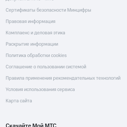
КИОН
Кино,
Строки
Сертификаты безопасности Минцифры
музыка,
книги
Live
и не
Правовая информация
только
Гудок
Комплаенс и деловая этика
Безопасность
Мой
Раскрытие информации
МТС
Финансы
Политика обработки cookies
Все
Детям
приложения
и родителям
Соглашение о пользовании системой
Инвестиции
Здоровье
Правила применения рекомендательных технологий
и фитнес
Получайте
Условия использования сервиса
доход
Приложения
онлайн
от МТС
Карта сайта
Страхование
Акции
Покупка
Приложения
полисов
КИОН
Скачайте Мой МТС
онлайн