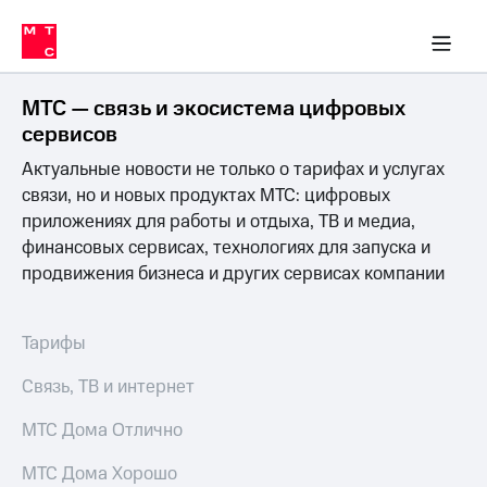
Перенести
ка 30% на связь
обильная связь
Сервисы и подписки
Интернет-магазин
Для дома
Скидка 30% на связь
Личные кабинеты
Финансы
Приложения
номер
ичные кабинеты
в МТС
Мобильная
связь
МТС — связь и экосистема цифровых
Тарифы
Интернет
сервисов
и
Актуальные новости не только о тарифах и услугах
ТВ
Услуги
связи, но и новых продуктах МТС: цифровых
Спутниковое
приложениях для работы и отдыха, ТВ и медиа,
ТВ
финансовых сервисах, технологиях для запуска и
Роуминг
продвижения бизнеса и других сервисах компании
МТС
Деньги
Личный
кабинет
Мобильная связь
Тарифы
Скачать
Перенести
приложение
номер
Связь, ТВ и интернет
Мой
в МТС
МТС
МТС Дома Отлично
Акции
Тарифы
МТС Дома Хорошо
Скидка 30%
Услуги