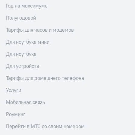
Интернет,
Выбрать
Год на максимуме
ТВ и телефон
красивый
для дома
номер
Полугодовой
Заменить
Услуги
SIM-
Тарифы для часов и модемов
карту
Личный
Для ноутбука мини
кабинет
Перейти
интернета
на
Для ноутбука
и
eSIM
ТВ
Для устройств
Личный
Для дома
кабинет
Выберите
Тарифы для домашнего телефона
спутникового
и подключите
ТВ
ТВ
Услуги
Скачать
с выгодным
приложение
тарифом
Мобильная связь
Мой
МТС
Роуминг
Акции
Тарифы
Интернет,
Перейти в МТС со своим номером
ТВ и телефон
Видеонаблюдение
для дома