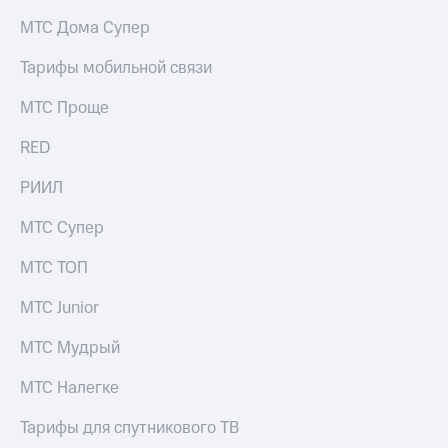
на связь
МТС Дома Супер
Роуминг
Тарифы
Тарифы мобильной связи
RED,
Семейная
РИИЛ
МТС Проще
группа
и МТС
Супер
RED
Заказать
дешевле
SIM-
при
карту
РИИЛ
оплате
с карты
Оформить
МТС
МТС Супер
eSIM
Деньги
МТС ТОП
SIM-
Выберите
карта
и подключите
МТС Junior
для
ТВ
иностранцев
с выгодным
МТС Мудрый
тарифом
Оформить
МТС Налегке
чистый
Тарифы
номер
Тарифы для спутникового ТВ