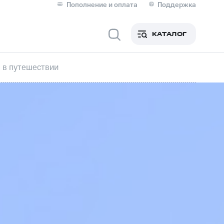
Пополнение и оплата
Поддержка
Скидка 30% на связь
Личные кабинеты
КАТАЛОГ
Мобильная связь
в путешествии
IM-карта для иностранцев
M
Для дома
ерейти в МТС со своим
ой МТС
Сервисы и подписки
фитнес
Приложения от МТС