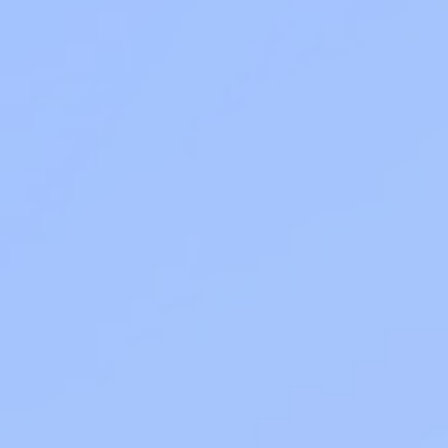
Тарифы RED, РИИЛ и МТС Супер дешев
Обзоры товаров
Скидки до 40%
на смартфоны
при покупке со связью МТС