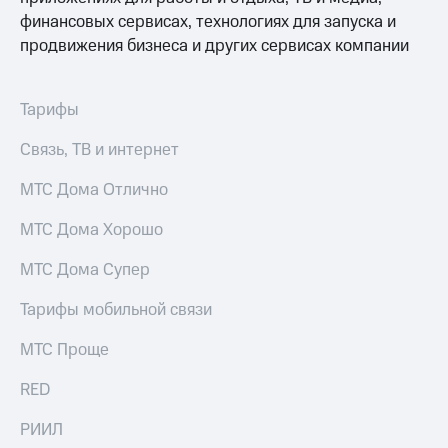
Live
и не
финансовых сервисах, технологиях для запуска и
только
Гудок
продвижения бизнеса и других сервисах компании
Безопасность
Мой
МТС
Финансы
Тарифы
Все
Детям
Связь, ТВ и интернет
приложения
и родителям
МТС Дома Отлично
Инвестиции
Здоровье
и фитнес
МТС Дома Хорошо
Получайте
доход
Приложения
МТС Дома Супер
онлайн
от МТС
Страхование
Тарифы мобильной связи
Акции
Покупка
полисов
МТС Проще
Приложения
онлайн
КИОН
Скидка 30%
RED
на связь
КИОН
РИИЛ
Музыка
С картой