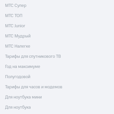
МТС
КИОН
МТС Супер
Деньги
Строки
МТС
МТС ТОП
Накопления
Live
МТС Junior
Откладывайте
Гудок
деньги
МТС Мудрый
и получайте
Мой
доход 15%
МТС
МТС Налегке
Акции
Условия
Все
Тарифы для спутникового ТВ
пополнения
приложения
Финансы
Скидка
Год на максимуме
Инвестиции
30%
Полугодовой
на связь
Получайте
доход
Тарифы для часов и модемов
онлайн
Тарифы
Страхование
RED,
Для ноутбука мини
РИИЛ
Покупка
и МТС Супер
полисов
дешевле
Для ноутбука
онлайн
при оплате