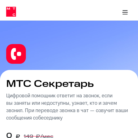
Перенести
ка 30% на связь
обильная связь
Сервисы и подписки
Интернет-магазин
Для дома
Скидка 30% на связь
Личные кабинеты
Финансы
Приложения
номер
ичные кабинеты
в МТС
Мобильная
связь
Тарифы
Интернет
и
ТВ
Услуги
Спутниковое
ТВ
Роуминг
МТС
МТС Секретарь
Деньги
Личный
кабинет
Цифровой помощник ответит на звонок, если
Мобильная связь
Скачать
Перенести
вы заняты или недоступны, узнает, кто и зачем
приложение
номер
звонил. При переводе звонка в чат — озвучит ваши
Мой
в МТС
сообщения собеседнику
МТС
Акции
Тарифы
0
Скидка 30%
₽
149
₽/мес
Услуги