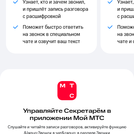
Выбрать
Узнает, кто и зачем звонил,
ТВ и телефон
Узнает,
красивый
для дома
и пришлёт запись разговора
и приш
номер
с расшифровкой
с расш
Услуги
Заменить
Поможет быстро ответить
Поможе
SIM-
Личный
на звонок в специальном
на зво
карту
кабинет
чате и озвучит ваш текст
чате и 
интернета
Перейти
и
на
ТВ
eSIM
Личный
кабинет
Для дома
спутникового
Выберите
ТВ
и подключите
Скачать
ТВ
приложение
с выгодным
Мой
тарифом
МТС
Акции
Тарифы
Управляйте Секретарём в
Интернет,
приложении Мой МТС
ТВ и телефон
Видеонаблюдение
для дома
Слушайте и читайте записи разговоров, активируйте функцию
для дома
&laquo;Звонок в чат&raquo; в разделе Звонки