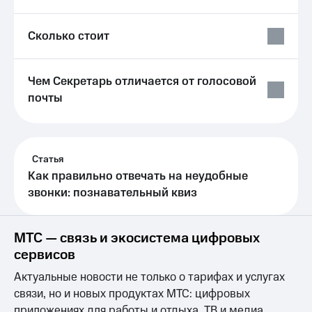
висы и подписки
Сертификаты
МТС
безопасности
Premium
Сколько стоит
Всё
Подписка
под
на гигабайты
рукой
Чем Секретарь отличается от голосовой
интернета,
в Мой МТС
фильмы,
почты
музыка
Посмотрите,
и многое
что
другое
полезного
Семейная
есть
Статья
группа
в нашем
Как правильно отвечать на неудобные
приложении
Скидка
звонки: познавательный квиз
на тарифы,
КИОН
общие
подписки
МТС — связь и экосистема цифровых
КИОН
и услуги,
Музыка
сервисов
доступ
к геолокации
КИОН
Актуальные новости не только о тарифах и услугах
Кино,
Строки
музыка,
связи, но и новых продуктах МТС: цифровых
книги
приложениях для работы и отдыха, ТВ и медиа,