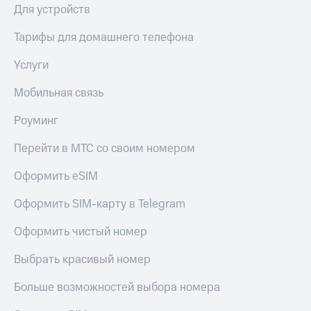
Скидка 30%
с карты
Для устройств
на связь
МТС Деньги
Тарифы для домашнего телефона
С картой
Обзоры
МТС
товаров
Услуги
Деньги
МТС
Скидки
Мобильная связь
Накопления
до 40%
на смартфоны
Роуминг
Откладывайте
деньги
при
Перейти в МТС со своим номером
и получайте
покупке
доход 15%
со связью
Оформить eSIM
Платежи
МТС
и
Оформить SIM-карту в Telegram
переводы
Пополнить
Оформить чистый номер
номер
МТС
Выбрать красивый номер
Настройки
Больше возможностей выбора номера
автоплатежа