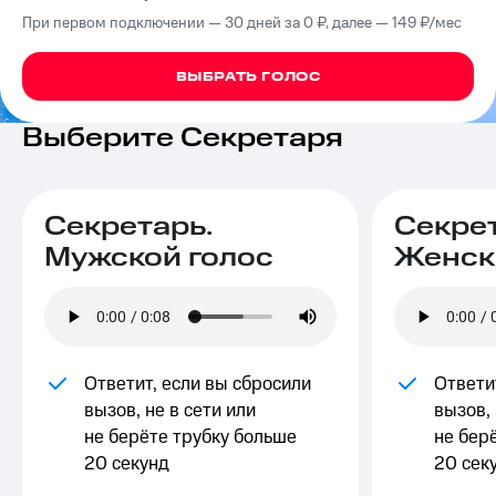
на связь
При первом подключении — 30 дней за 0 ₽, далее — 149 ₽⁠/⁠мес
Роуминг
Тарифы
ВЫБРАТЬ ГОЛОС
RED,
Семейная
РИИЛ
группа
и МТС
Выберите Секретаря
Супер
Заказать
дешевле
SIM-
при
карту
оплате
Секретарь.
Секрет
с карты
Оформить
МТС
Мужской голос
Женск
eSIM
Деньги
SIM-
Выберите
карта
и подключите
для
ТВ
иностранцев
с выгодным
Ответит, если вы сбросили
Ответи
тарифом
вызов, не в сети или
вызов, 
Оформить
не берёте трубку больше
не бер
чистый
Тарифы
номер
20 секунд
20 сек
Интернет,