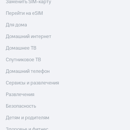
Заменить SIM-карту
Пополнить
номер
Перейти на eSIM
другого
оператора
Для дома
Оплата
Домашний интернет
интернета
и
Домашнее ТВ
ТВ
Спутниковое ТВ
Переводы
с
Домашний телефон
телефона
на карту
Сервисы и развлечения
МТС Pay
Развлечения
Оплата
по QR-
Безопасность
коду
за границей
Детям и родителям
тернет-магазин
Здоровье и фитнес