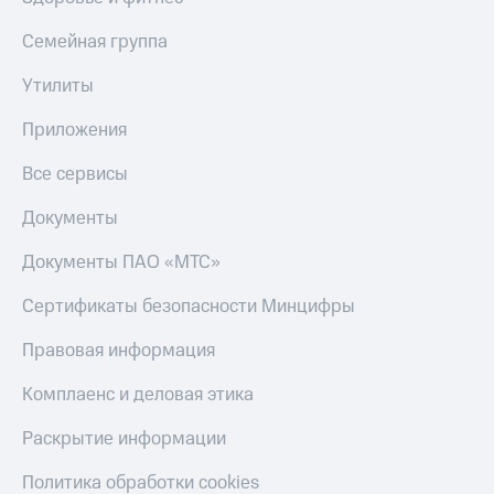
Смартфоны
Семейная группа
Наушники
и
Утилиты
колонки
Приложения
Умные
часы
Все сервисы
и
трекеры
Документы
Умный
дом
Документы ПАО «МТС»
Планшеты
Сертификаты безопасности Минцифры
Акции
Правовая информация
и
скидки
Комплаенс и деловая этика
Все
Раскрытие информации
товары
Политика обработки cookies