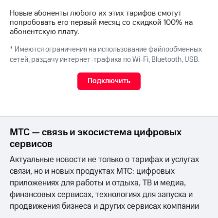
Интернет,
Выбрать
ТВ и телефон
красивый
Новые абоненты любого их этих тарифов смогут
для дома
номер
попробовать его первый месяц со скидкой 100% на
абонентскую плату.
Заменить
Услуги
SIM-
* Имеются ограничения на использование файлообменных
карту
сетей, раздачу интернет-трафика по
Wi-Fi,
Bluetooth, USB.
Личный
кабинет
Перейти
Подключить
интернета
на
и
eSIM
ТВ
Личный
Для дома
кабинет
Выберите
спутникового
МТС — связь и экосистема цифровых
и подключите
ТВ
ТВ
сервисов
Скачать
с выгодным
приложение
Актуальные новости не только о тарифах и услугах
тарифом
Мой
связи, но и новых продуктах МТС: цифровых
МТС
приложениях для работы и отдыха, ТВ и медиа,
Акции
Тарифы
финансовых сервисах, технологиях для запуска и
Интернет,
ТВ и телефон
продвижения бизнеса и других сервисах компании
Видеонаблюдение
для дома