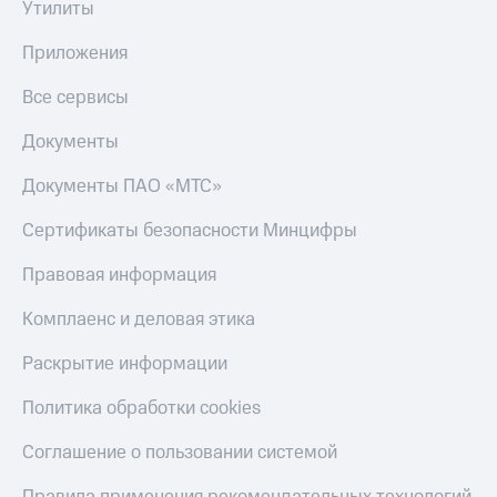
Утилиты
Тарифы
Покупка
RED,
Приложения
полисов
РИИЛ
онлайн
и МТС Супер
Все сервисы
дешевле
Скидка 30%
при оплате
на связь
Документы
с карты
МТС Деньги
С картой
Документы ПАО «МТС»
МТС
Обзоры
Деньги
Сертификаты безопасности Минцифры
товаров
МТС
Правовая информация
Скидки
Накопления
до 40%
Комплаенс и деловая этика
Откладывайте
на смартфоны
деньги
Раскрытие информации
и получайте
при
доход 15%
покупке
Политика обработки cookies
со связью
Платежи
МТС
и
Соглашение о пользовании системой
переводы