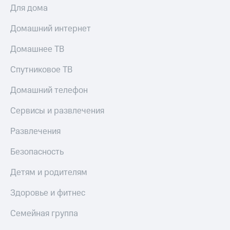
Для дома
КИОН
Скидка 30%
Музыка
на связь
Домашний интернет
КИОН
С картой
Домашнее ТВ
Строки
МТС
Деньги
Спутниковое ТВ
Live
МТС
Домашний телефон
Гудок
Накопления
Сервисы и развлечения
Мой
Откладывайте
МТС
деньги
Развлечения
и получайте
Все
доход 15%
приложения
Безопасность
Акции
Финансы
Инвестиции
Условия
Детям и родителям
пополнения
Получайте
Здоровье и фитнес
доход
Скидка
онлайн
30%
Семейная группа
на связь
Страхование