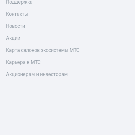
Поддержка
Оплата
по QR-
Контакты
коду
за границей
Новости
тернет-магазин
Акции
Смартфоны
Карта салонов экосистемы МТС
Наушники
и
Карьера в МТС
колонки
Акционерам и инвесторам
Умные
часы
и
трекеры
Умный
дом
Планшеты
Акции