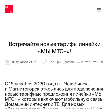
Перенести
ка 30% на связь
обильная связь
Сервисы и подписки
Интернет-магазин
Для дома
Скидка 30% на связь
Личные кабинеты
Финансы
Приложения
номер
ичные кабинеты
в МТС
Мобильная
связь
Все Новости
Тарифы
Интернет
и
ТВ
Услуги
Встречайте новые тарифы линейки
Спутниковое
«МЫ МТС+»!
ТВ
Роуминг
МТС
16 декабря 2020
Тарифы
Домашний Интернет и ТВ
Деньги
Личный
кабинет
Мобильная связь
Скачать
Перенести
С 16 декабря 2020 года в г. Челябинск,
приложение
номер
г. Магнитогорск открылись для подключения
Мой
в МТС
МТС
новые тарифные предложения линейки «МЫ
Акции
МТС+», которые включают мобильную связь,
Тарифы
Домашний интернет и ТВ. Для новых
Скидка 30%
Услуги