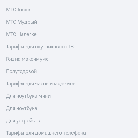
доступ
МТС Junior
висы и подписки
к геолокации
МТС
МТС Мудрый
Сертификаты
Premium
безопасности
Подписка
МТС Налегке
Всё
на гигабайты
интернета,
под
Тарифы для спутникового ТВ
фильмы,
рукой
музыка
Год на максимуме
в Мой МТС
и многое
другое
Полугодовой
Посмотрите,
что
Семейная
полезного
Тарифы для часов и модемов
группа
есть
в нашем
Для ноутбука мини
Скидка
приложении
на тарифы,
Для ноутбука
общие
КИОН
подписки
Для устройств
и услуги,
КИОН
доступ
Музыка
к геолокации
Тарифы для домашнего телефона