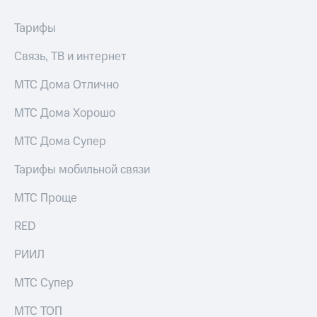
для дома
Тарифы
Услуги
149 ₽/
мес
Связь, ТВ и интернет
Акции
МТС
МТС Дома Отлично
Домашний
Premium
интернет
МТС Дома Хорошо
Подписка
Домашнее
на гигабайты
ТВ
МТС Дома Супер
интернета,
фильмы,
Спутниковое
Тарифы мобильной связи
музыка
ТВ
и многое
другое
МТС Проще
Домашний
телефон
Семейная
RED
группа
Перейти
РИИЛ
в МТС
Скидка
со своим
на тарифы,
МТС Супер
номером
общие
подписки
МТС ТОП
Поддержка
и услуги,