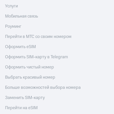
КИОН
Кино,
Услуги
Строки
музыка,
книги
Мобильная связь
Live
и не
только
Роуминг
Гудок
Безопасность
Перейти в МТС со своим номером
Мой
МТС
Финансы
Оформить eSIM
Все
Детям
приложения
Оформить SIM-карту в Telegram
и родителям
Инвестиции
Оформить чистый номер
Здоровье
и фитнес
Получайте
Выбрать красивый номер
доход
Приложения
онлайн
от МТС
Больше возможностей выбора номера
Страхование
Акции
Заменить SIM-карту
Покупка
Приложения
Перейти на eSIM
полисов
КИОН
онлайн