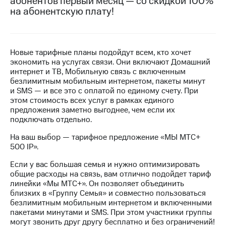
абонентов первый месяц — со скидкой 100%
на связь
на абонентскую плату!
Роуминг
Тарифы
RED,
Семейная
РИИЛ
Новые тарифные планы подойдут всем, кто хочет
группа
и МТС
экономить на услугах связи. Они включают Домашний
Супер
интернет и ТВ, Мобильную связь с включенным
Заказать
дешевле
безлимитным мобильным интернетом, пакеты минут
SIM-
при
и SMS — и все это с оплатой по единому счету. При
карту
оплате
этом стоимость всех услуг в рамках единого
с карты
предложения заметно выгоднее, чем если их
Оформить
МТС
подключать отдельно.
eSIM
Деньги
На ваш выбор — тарифное предложение «МЫ МТС+
SIM-
Выберите
500 IP».
карта
и подключите
для
ТВ
Если у вас большая семья и нужно оптимизировать
иностранцев
с выгодным
общие расходы на связь, вам отлично подойдет тариф
тарифом
линейки «Мы МТС+». Он позволяет объединить
Оформить
близких в «Группу Семья» и совместно пользоваться
чистый
безлимитным мобильным интернетом и включенными
Тарифы
номер
пакетами минутами и SMS. При этом участники группы
могут звонить друг другу бесплатно и без ограничений!