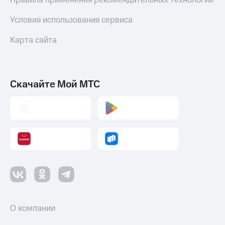
Правила применения рекомендательных технологий
Пополнить
номер
Условия использования сервиса
МТС
Карта сайта
Настройки
автоплатежа
Пополнить
номер
Скачайте Мой МТС
другого
оператора
Оплата
интернета
и
ТВ
Переводы
с
телефона
на карту
О компании
МТС Pay