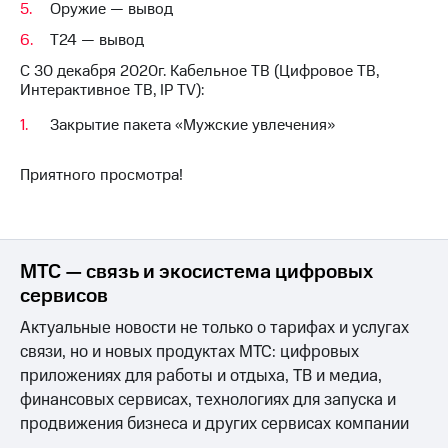
Интернет,
Выбрать
Оружие — вывод
ТВ и телефон
красивый
Т24 — вывод
для дома
номер
С 30 декабря 2020г. Кабельное ТВ (Цифровое ТВ,
Заменить
Интерактивное ТВ, IP TV):
Услуги
SIM-
карту
Закрытие пакета «Мужские увлечения»
Личный
кабинет
Перейти
интернета
на
Приятного просмотра!
и
eSIM
ТВ
Личный
Для дома
кабинет
Выберите
спутникового
МТС — связь и экосистема цифровых
и подключите
ТВ
ТВ
сервисов
Скачать
с выгодным
приложение
Актуальные новости не только о тарифах и услугах
тарифом
Мой
связи, но и новых продуктах МТС: цифровых
МТС
приложениях для работы и отдыха, ТВ и медиа,
Акции
Тарифы
финансовых сервисах, технологиях для запуска и
Интернет,
ТВ и телефон
продвижения бизнеса и других сервисах компании
Видеонаблюдение
для дома