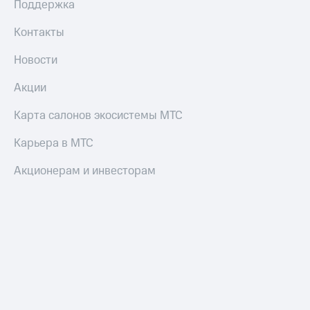
Поддержка
Оплата
по QR-
Контакты
коду
за границей
Новости
тернет-магазин
Акции
Смартфоны
Карта салонов экосистемы МТС
Наушники
и
Карьера в МТС
колонки
Акционерам и инвесторам
Умные
часы
и
трекеры
Умный
дом
Планшеты
Акции