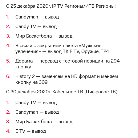
на связь
С 25 декабря 2020г. IP TV Регионы/ИТВ Регионы:
Роуминг
Тарифы
Candyman — вывод
RED,
Candy TV — вывод
Семейная
РИИЛ
группа
и МТС
Мир Баскетбола — вывод
Супер
Заказать
В связи с закрытием пакета «Мужские
дешевле
SIM-
увлечения» — вывод ТК E TV, Оружие, Т24
при
карту
оплате
Дорама — перевод с тестовой позиции на 294
с карты
кнопку
Оформить
МТС
eSIM
Деньги
History 2 — заменяем на HD формат и меняем
кнопку на 309
SIM-
Выберите
С 30 декабря 2020г. Кабельное ТВ (Цифровое ТВ):
карта
и подключите
для
ТВ
Candy TV — вывод
иностранцев
с выгодным
тарифом
Candyman — вывод
Оформить
чистый
Мир Баскетбола — вывод
Тарифы
номер
E TV — вывод