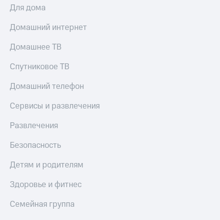
Для дома
КИОН
Скидка 30%
Музыка
на связь
Домашний интернет
КИОН
С картой
Домашнее ТВ
Строки
МТС
Деньги
Спутниковое ТВ
Live
МТС
Домашний телефон
Гудок
Накопления
Сервисы и развлечения
Мой
Откладывайте
МТС
деньги
Развлечения
и получайте
Все
доход 15%
приложения
Безопасность
Акции
Финансы
Инвестиции
Условия
Детям и родителям
пополнения
Получайте
Здоровье и фитнес
доход
Скидка
онлайн
30%
Семейная группа
на связь
Страхование