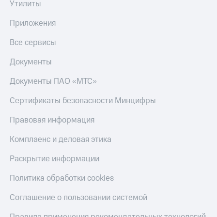
Утилиты
Тарифы
Покупка
RED,
Приложения
полисов
РИИЛ
онлайн
и МТС Супер
Все сервисы
дешевле
Скидка 30%
при оплате
на связь
Документы
с карты
МТС Деньги
С картой
Документы ПАО «МТС»
МТС
Обзоры
Деньги
Сертификаты безопасности Минцифры
товаров
МТС
Правовая информация
Скидки
Накопления
до 40%
Комплаенс и деловая этика
Откладывайте
на смартфоны
деньги
Раскрытие информации
и получайте
при
доход 15%
покупке
Политика обработки cookies
со связью
Платежи
МТС
и
Соглашение о пользовании системой
переводы