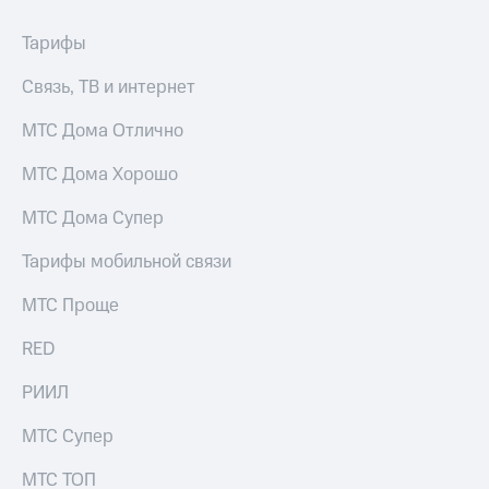
для дома
Тарифы
Услуги
149 ₽/
мес
Связь, ТВ и интернет
Акции
МТС
МТС Дома Отлично
Домашний
Premium
интернет
МТС Дома Хорошо
Подписка
Домашнее
на гигабайты
ТВ
МТС Дома Супер
интернета,
фильмы,
Спутниковое
Тарифы мобильной связи
музыка
ТВ
и многое
другое
МТС Проще
Домашний
телефон
Семейная
RED
группа
Перейти
РИИЛ
в МТС
Скидка
со своим
на тарифы,
МТС Супер
номером
общие
подписки
МТС ТОП
Поддержка
и услуги,