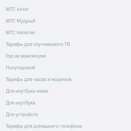
доступ
МТС Junior
висы и подписки
к геолокации
МТС
МТС Мудрый
Сертификаты
Premium
безопасности
Подписка
МТС Налегке
Всё
на гигабайты
интернета,
под
Тарифы для спутникового ТВ
фильмы,
рукой
музыка
Год на максимуме
в Мой МТС
и многое
другое
Полугодовой
Посмотрите,
что
Семейная
полезного
Тарифы для часов и модемов
группа
есть
в нашем
Для ноутбука мини
Скидка
приложении
на тарифы,
Для ноутбука
общие
КИОН
подписки
Для устройств
и услуги,
КИОН
доступ
Музыка
к геолокации
Тарифы для домашнего телефона