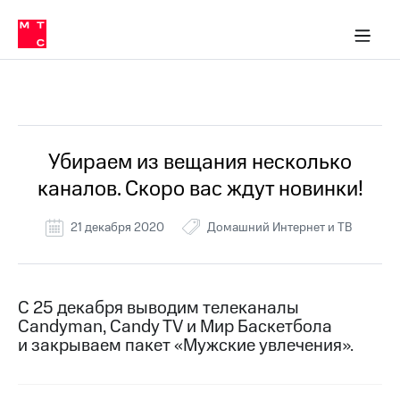
Перенести
ка 30% на связь
обильная связь
Сервисы и подписки
Интернет-магазин
Для дома
Скидка 30% на связь
Личные кабинеты
Финансы
Приложения
номер
ичные кабинеты
в МТС
Мобильная
связь
Все Новости
Тарифы
Интернет
и
ТВ
Услуги
Убираем из вещания несколько
Спутниковое
каналов. Скоро вас ждут новинки!
ТВ
Роуминг
МТС
21 декабря 2020
Домашний Интернет и ТВ
Деньги
Личный
кабинет
Мобильная связь
Скачать
Перенести
С 25 декабря выводим телеканалы
приложение
номер
Candyman, Candy TV и Мир Баскетбола
Мой
в МТС
МТС
и закрываем пакет «Мужские увлечения».
Акции
Тарифы
Скидка 30%
Услуги