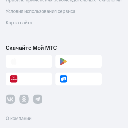
Правила применения рекомендательных технологий
Пополнить
номер
Условия использования сервиса
МТС
Карта сайта
Настройки
автоплатежа
Пополнить
номер
Скачайте Мой МТС
другого
оператора
Оплата
интернета
и
ТВ
Переводы
с
телефона
на карту
О компании
МТС Pay