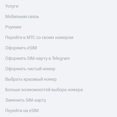
КИОН
Кино,
Услуги
Строки
музыка,
книги
Мобильная связь
Live
и не
только
Роуминг
Гудок
Безопасность
Перейти в МТС со своим номером
Мой
МТС
Финансы
Оформить eSIM
Все
Детям
приложения
Оформить SIM-карту в Telegram
и родителям
Инвестиции
Оформить чистый номер
Здоровье
и фитнес
Получайте
Выбрать красивый номер
доход
Приложения
онлайн
от МТС
Больше возможностей выбора номера
Страхование
Акции
Заменить SIM-карту
Покупка
Приложения
Перейти на eSIM
полисов
КИОН
онлайн