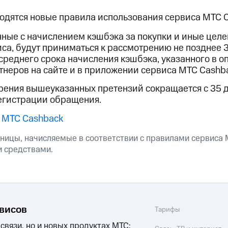
услуги, доступ к геолокации
водятся новые правила использования сервиса МТС 
пасность
Финансы
Детям и родителям
Здоровье и 
ильмы, музыка и многое другое
нные с начислением кэшбэка за покупки и иные цел
иса, будут приниматься к рассмотрению не позднее 
услуги, доступ к геолокации
ive
Гудок
Мой МТС
Все приложения
 среднего срока начисления кэшбэка, указанного в о
неров на сайте и в приложении сервиса МТС Cashba
рения вышеуказанных претензий сокращается с 35 
егистрации обращения.
 МТС Cashback
 в нашем приложении
ницы, начисляемые в соответствии с правилами сервиса 
ive
Гудок
Мой МТС
Все приложения
Инвестиции
 средствами.
ход 15%
ер МТС
Настройки автоплатежа
Пополнить номер др
рвисов
 на карту
МТС Pay
Оплата по QR-коду за границей
Тарифы
 связи, но и новых продуктах МТС: