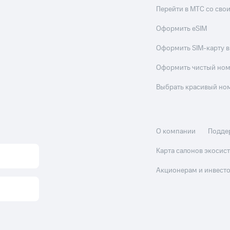
Перейти в МТС со св
Оформить eSIM
Оформить SIM-карту в
Оформить чистый но
Выбрать красивый но
О компании
Подде
Карта салонов экоси
Акционерам и инвест