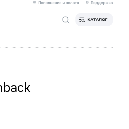
Пополнение и оплата
Поддержка
Скидка 30% на связь
Личные кабинеты
КАТАЛОГ
Мобильная связь
IM-карта для иностранцев
M
Для дома
hback
ерейти в МТС со своим
ой МТС
Сервисы и подписки