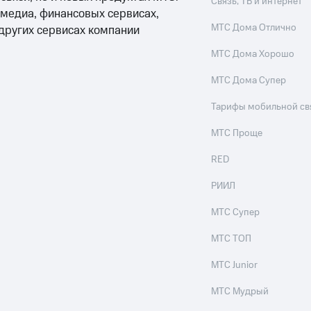
Связь, ТВ и интернет
ые часы и трекеры
Умный дом
Планшеты
Акции и 
 медиа, финансовых сервисах,
ход 15%
МТС Дома Отлично
 других сервисах компании
МТС Дома Хорошо
МТС Дома Супер
Тарифы мобильной св
ле при оплате с карты МТС Деньги
МТС Проще
RED
РИИЛ
МТС Супер
МТС ТОП
МТС Junior
МТС Мудрый