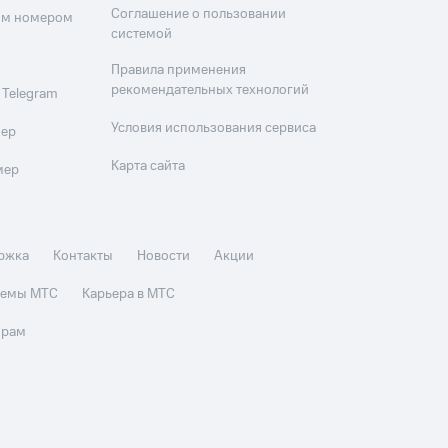
Соглашение о пользовании
оим номером
системой
Правила применения
рекомендательных технологий
 Telegram
Условия использования сервиса
мер
Карта сайта
мер
ржка
Контакты
Новости
Акции
стемы МТС
Карьера в МТС
орам