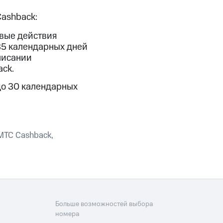
Cashback:
фитнес
Приложения от МТС
евые действия
Приложения
35 календарных дней
писании
Финансы
ck.
до 30 календарных
МТС Cashback,
угого оператора
Оплата
Больше возможностей выбора
номера
Интернет-магазин