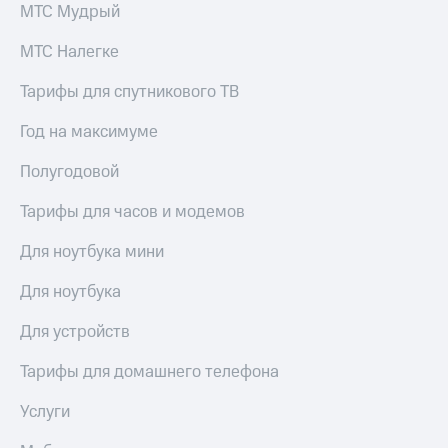
для дома
МТС Мудрый
Услуги
МТС Налегке
149 ₽/
мес
Акции
Тарифы для спутникового ТВ
МТС
Домашний
Premium
Год на максимуме
интернет
Подписка
Полугодовой
Домашнее
на гигабайты
ТВ
интернета,
Тарифы для часов и модемов
фильмы,
Спутниковое
музыка
Для ноутбука мини
ТВ
и многое
другое
Для ноутбука
Домашний
телефон
Семейная
Для устройств
группа
Перейти
в МТС
Тарифы для домашнего телефона
Скидка
со своим
на тарифы,
номером
общие
Услуги
подписки
Поддержка
и услуги,