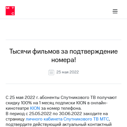
Перенести
ка 30% на связь
обильная связь
Сервисы и подписки
Интернет-магазин
Для дома
Скидка 30% на связь
Личные кабинеты
Финансы
Приложения
номер
ичные кабинеты
в МТС
Мобильная
связь
Все Новости
Тарифы
Интернет
и
ТВ
Услуги
Тысячи фильмов за подтверждение
Спутниковое
номера!
ТВ
Роуминг
МТС
25 мая 2022
Деньги
Личный
кабинет
Мобильная связь
Скачать
Перенести
С 25 мая 2022 г. абоненты Спутникового ТВ получают
приложение
номер
скидку 100% на 1 месяц подписки KION в онлайн-
Мой
в МТС
кинотеатре
KION
за номер телефона.
МТС
В период с 25.05.2022 по 30.06.2022 заходите на
Акции
Тарифы
страницу
личного кабинета Спутникового ТВ МТС
,
подтвердите действующий актуальный контактный
Скидка 30%
Услуги