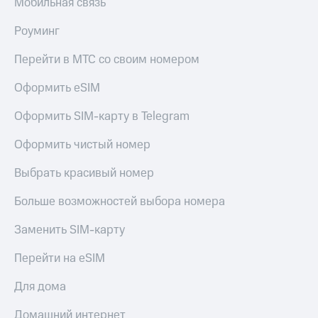
Мобильная связь
доступ
висы и подписки
к геолокации
Роуминг
МТС
Сертификаты
Premium
Перейти в МТС со своим номером
безопасности
Подписка
Оформить eSIM
Всё
на гигабайты
интернета,
под
Оформить SIM-карту в Telegram
фильмы,
рукой
музыка
в Мой МТС
Оформить чистый номер
и многое
другое
Посмотрите,
Выбрать красивый номер
что
Семейная
полезного
группа
Больше возможностей выбора номера
есть
в нашем
Скидка
Заменить SIM-карту
приложении
на тарифы,
общие
Перейти на eSIM
КИОН
подписки
и услуги,
Для дома
КИОН
доступ
Музыка
к геолокации
Домашний интернет