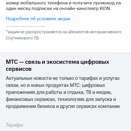
номер мобильного телефона и получите промокод на
на связь
один месяц подписки на онлайн-кинотеатр KION.
Роуминг
Тарифы
Подробнее об условиях акции
RED,
Семейная
РИИЛ
*акция не распространяется на абонентов интерактивного
группа
и МТС
Спутникового ТВ
Супер
Заказать
дешевле
SIM-
при
карту
оплате
с карты
МТС — связь и экосистема цифровых
Оформить
МТС
сервисов
eSIM
Деньги
Актуальные новости не только о тарифах и услугах
SIM-
Выберите
связи, но и новых продуктах МТС: цифровых
карта
и подключите
приложениях для работы и отдыха, ТВ и медиа,
для
ТВ
иностранцев
финансовых сервисах, технологиях для запуска и
с выгодным
тарифом
продвижения бизнеса и других сервисах компании
Оформить
чистый
Тарифы
номер
Тарифы