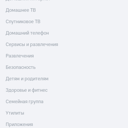
КИОН
Кино,
Строки
Домашнее ТВ
музыка,
книги
Live
Спутниковое ТВ
и не
только
Гудок
Домашний телефон
Безопасность
Мой
Сервисы и развлечения
МТС
Финансы
Развлечения
Все
Детям
приложения
и родителям
Безопасность
Инвестиции
Здоровье
Детям и родителям
и фитнес
Получайте
Здоровье и фитнес
доход
Приложения
онлайн
от МТС
Семейная группа
Страхование
Акции
Утилиты
Покупка
Приложения
полисов
Приложения
КИОН
онлайн