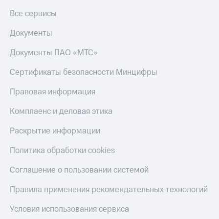
Все сервисы
КИОН
Скидка 30%
Музыка
на связь
Документы
КИОН
С картой
Строки
Документы ПАО «МТС»
МТС
Деньги
Live
Сертификаты безопасности Минцифры
МТС
Гудок
Накопления
Правовая информация
Мой
Откладывайте
Комплаенс и деловая этика
МТС
деньги
и получайте
Раскрытие информации
Все
доход 15%
приложения
Политика обработки cookies
Акции
Финансы
Инвестиции
Условия
Соглашение о пользовании системой
пополнения
Получайте
Правила применения рекомендательных технологий
доход
Скидка
онлайн
30%
Условия использования сервиса
на связь
Страхование