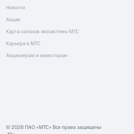
Пополнить
Новости
номер
МТС
Акции
Настройки
Карта салонов экосистемы МТС
автоплатежа
Карьера в МТС
Пополнить
номер
другого
Акционерам и инвесторам
оператора
Оплата
интернета
и
ТВ
Переводы
с
телефона
на карту
© 2026 ПАО «МТС» Все права защищены
МТС Pay