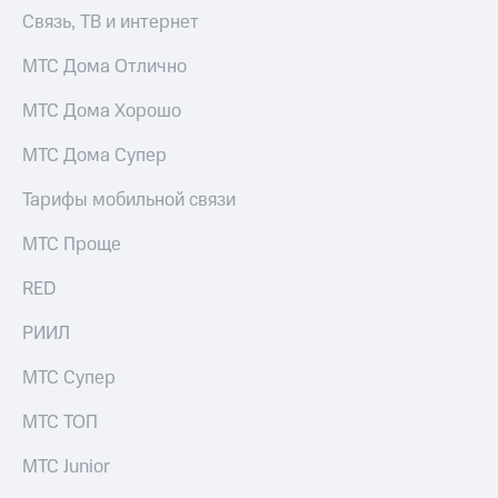
Интернет,
Выбрать
Связь, ТВ и интернет
ТВ и телефон
красивый
для дома
номер
МТС Дома Отлично
Заменить
Услуги
МТС Дома Хорошо
SIM-
карту
Личный
МТС Дома Супер
кабинет
Перейти
интернета
на
Тарифы мобильной связи
и
eSIM
ТВ
МТС Проще
Личный
Для дома
кабинет
Выберите
RED
спутникового
и подключите
ТВ
ТВ
РИИЛ
Скачать
с выгодным
приложение
тарифом
МТС Супер
Мой
МТС
МТС ТОП
Акции
Тарифы
Интернет,
МТС Junior
ТВ и телефон
Видеонаблюдение
для дома