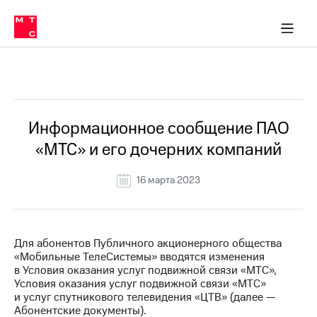
Перенести
ка 30% на связь
обильная связь
Сервисы и подписки
Интернет-магазин
Для дома
Скидка 30% на связь
Личные кабинеты
Финансы
Приложения
номер
ичные кабинеты
в МТС
Мобильная
связь
Все Новости
Тарифы
Интернет
и
ТВ
Услуги
Информационное сообщение ПАО
Спутниковое
«МТС» и его дочерних компаний
ТВ
Роуминг
МТС
16 марта 2023
Деньги
Личный
кабинет
Мобильная связь
Скачать
Перенести
Для абонентов Публичного акционерного общества
приложение
номер
«Мобильные ТелеСистемы» вводятся изменения
Мой
в МТС
в Условия оказания услуг подвижной связи «МТС»,
МТС
Условия оказания услуг подвижной связи «МТС»
Акции
Тарифы
и услуг спутникового телевидения «ЦТВ» (далее —
Абонентские документы).
Скидка 30%
Услуги