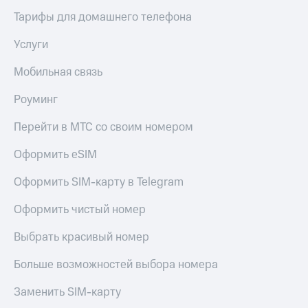
доступ
Тарифы для домашнего телефона
висы и подписки
к геолокации
МТС
Услуги
Сертификаты
Premium
безопасности
Мобильная связь
Подписка
Всё
на гигабайты
Роуминг
интернета,
под
фильмы,
рукой
Перейти в МТС со своим номером
музыка
в Мой МТС
и многое
Оформить eSIM
другое
Посмотрите,
что
Семейная
Оформить SIM-карту в Telegram
полезного
группа
есть
Оформить чистый номер
в нашем
Скидка
приложении
на тарифы,
Выбрать красивый номер
общие
КИОН
подписки
Больше возможностей выбора номера
и услуги,
КИОН
доступ
Музыка
Заменить SIM-карту
к геолокации