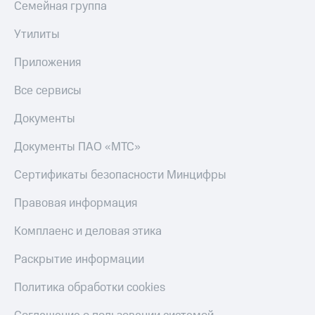
Семейная группа
КИОН
Скидка 30%
Музыка
Утилиты
на связь
КИОН
Приложения
С картой
Строки
МТС
Все сервисы
Деньги
Live
МТС
Документы
Гудок
Накопления
Документы ПАО «МТС»
Мой
Откладывайте
МТС
деньги
Сертификаты безопасности Минцифры
и получайте
Все
доход 15%
Правовая информация
приложения
Акции
Финансы
Комплаенс и деловая этика
Инвестиции
Условия
пополнения
Раскрытие информации
Получайте
доход
Скидка
онлайн
Политика обработки cookies
30%
на связь
Страхование