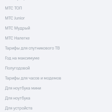
для дома
МТС ТОП
Услуги
149 ₽/
мес
МТС Junior
Акции
МТС
МТС Мудрый
Домашний
Premium
интернет
МТС Налегке
Подписка
Домашнее
на гигабайты
Тарифы для спутникового ТВ
ТВ
интернета,
фильмы,
Год на максимуме
Спутниковое
музыка
ТВ
и многое
Полугодовой
другое
Домашний
телефон
Тарифы для часов и модемов
Семейная
группа
Перейти
Для ноутбука мини
в МТС
Скидка
со своим
на тарифы,
Для ноутбука
номером
общие
подписки
Для устройств
Поддержка
и услуги,