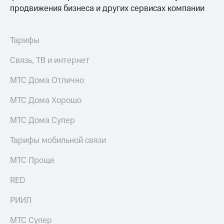
Интернет,
Выбрать
продвижения бизнеса и других сервисах компании
ТВ и телефон
красивый
для дома
номер
Заменить
Тарифы
Услуги
SIM-
карту
Связь, ТВ и интернет
Личный
кабинет
Перейти
МТС Дома Отлично
интернета
на
и
eSIM
МТС Дома Хорошо
ТВ
Личный
Для дома
МТС Дома Супер
кабинет
Выберите
спутникового
и подключите
Тарифы мобильной связи
ТВ
ТВ
Скачать
с выгодным
МТС Проще
приложение
тарифом
Мой
RED
МТС
Акции
Тарифы
РИИЛ
Интернет,
ТВ и телефон
Видеонаблюдение
для дома
МТС Супер