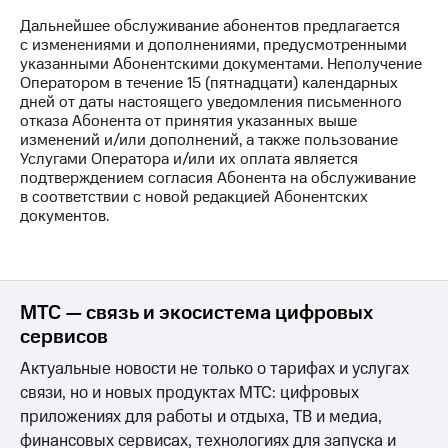
на связь
Дальнейшее обслуживание абонентов предлагается
с изменениями и дополнениями, предусмотренными
Роуминг
Тарифы
указанными Абонентскими документами. Неполучение
RED,
Оператором в течение 15 (пятнадцати) календарных
Семейная
РИИЛ
дней от даты настоящего уведомления письменного
группа
и МТС
отказа Абонента от принятия указанных выше
Супер
изменений и/или дополнений, а также пользование
Заказать
дешевле
Услугами Оператора и/или их оплата является
SIM-
при
подтверждением согласия Абонента на обслуживание
карту
оплате
в соответствии с новой редакцией Абонентских
с карты
документов.
Оформить
МТС
eSIM
Деньги
SIM-
Выберите
карта
и подключите
МТС — связь и экосистема цифровых
для
ТВ
сервисов
иностранцев
с выгодным
тарифом
Актуальные новости не только о тарифах и услугах
Оформить
связи, но и новых продуктах МТС: цифровых
чистый
Тарифы
номер
приложениях для работы и отдыха, ТВ и медиа,
финансовых сервисах, технологиях для запуска и