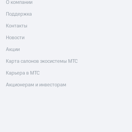
О компании
Пополнить
номер
Поддержка
МТС
Контакты
Настройки
автоплатежа
Новости
Пополнить
номер
Акции
другого
оператора
Карта салонов экосистемы МТС
Оплата
Карьера в МТС
интернета
и
Акционерам и инвесторам
ТВ
Переводы
с
телефона
на карту
МТС Pay