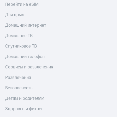
КИОН
Перейти на eSIM
Кино,
Строки
музыка,
книги
Для дома
Live
и не
только
Домашний интернет
Гудок
Безопасность
Домашнее ТВ
Мой
МТС
Финансы
Спутниковое ТВ
Все
Детям
Домашний телефон
приложения
и родителям
Сервисы и развлечения
Инвестиции
Здоровье
и фитнес
Развлечения
Получайте
доход
Приложения
онлайн
Безопасность
от МТС
Страхование
Детям и родителям
Акции
Покупка
Здоровье и фитнес
Приложения
полисов
КИОН
онлайн