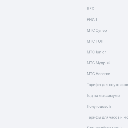
ые часы и трекеры
Умный дом
Планшеты
Акции и 
ход 15%
RED
РИИЛ
МТС Супер
МТС ТОП
ле при оплате с карты МТС Деньги
МТС Junior
МТС Мудрый
МТС Налегке
Тарифы для спутников
Год на максимуме
Полугодовой
Тарифы для часов и м