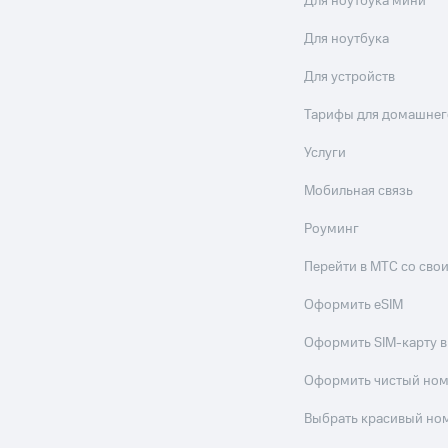
Для ноутбука мини
Для ноутбука
Для устройств
Тарифы для домашнег
Услуги
Мобильная связь
Роуминг
Перейти в МТС со св
Оформить eSIM
Оформить SIM-карту в
Оформить чистый но
Выбрать красивый но