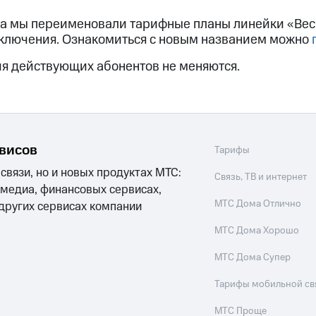
услуги, доступ к геолокации
ода мы переименовали тарифные планы линейки «Ве
пасность
Финансы
Детям и родителям
Здоровье и 
ильмы, музыка и многое другое
дключения. Ознакомиться с новым названием можно
я действующих абонентов не меняются.
услуги, доступ к геолокации
ive
Гудок
Мой МТС
Все приложения
рвисов
Тарифы
 в нашем приложении
 связи, но и новых продуктах МТС:
Связь, ТВ и интернет
 медиа, финансовых сервисах,
ive
Гудок
Мой МТС
Все приложения
Инвестиции
МТС Дома Отлично
 других сервисах компании
МТС Дома Хорошо
ход 15%
МТС Дома Супер
ер МТС
Настройки автоплатежа
Пополнить номер др
Тарифы мобильной св
 на карту
МТС Pay
Оплата по QR-коду за границей
МТС Проще