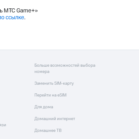
сь МТС Game+»
фитнес
Приложения от МТС
по ссылке
.
Приложения
Финансы
Больше возможностей выбора
номера
Заменить SIM-карту
Перейти на eSIM
Для дома
Домашний интернет
угого оператора
Оплата
язи
Домашнее ТВ
Интернет-магазин