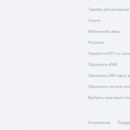
Тарифы для домашнег
Услуги
Мобильная связь
Роуминг
Перейти в МТС со св
Оформить eSIM
Оформить SIM-карту в
Оформить чистый но
Выбрать красивый но
О компании
Подде