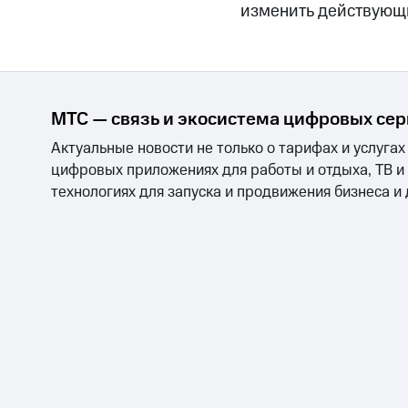
Смартфоны
Наушники и колонки
Умн
МТС Накопления
изменить действующ
Откладывайте деньги и получайте до
Акции
Условия пополнения
Скидка 30% на связь
МТС — связь и экосистема цифровых се
Тарифы RED, РИИЛ и МТС Супер дешев
Актуальные новости не только о тарифах и услугах
цифровых приложениях для работы и отдыха, ТВ и
Обзоры товаров
технологиях для запуска и продвижения бизнеса и
Скидки до 40%
на смартфоны
при покупке со связью МТС