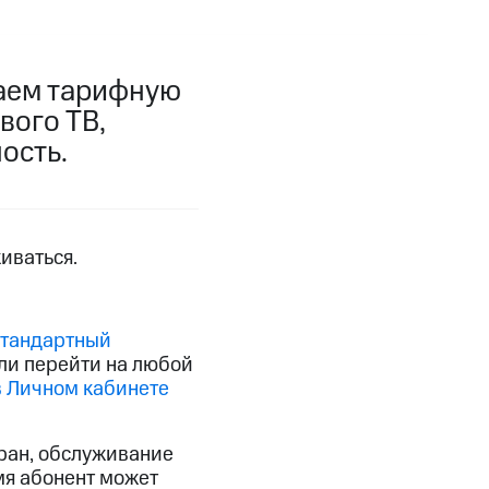
фитнес
Приложения от МТС
щаем тарифную
Приложения
вого ТВ,
Финансы
ость.
иваться.
тандартный
Или перейти на любой
в Личном кабинете
угого оператора
Оплата
ран, обслуживание
Интернет-магазин
мя абонент может