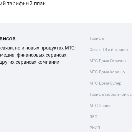
ые часы и трекеры
Умный дом
Планшеты
Акции и 
ий тарифный план.
ход 15%
рвисов
Тарифы
ле при оплате с карты МТС Деньги
 связи, но и новых продуктах МТС:
Связь, ТВ и интернет
 медиа, финансовых сервисах,
МТС Дома Отлично
 других сервисах компании
МТС Дома Хорошо
МТС Дома Супер
Тарифы мобильной св
МТС Проще
RED
РИИЛ