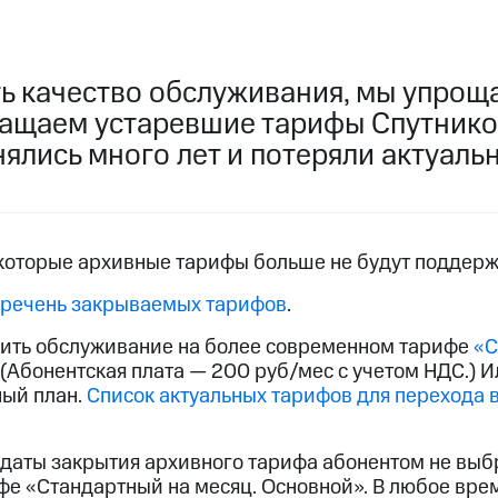
услуги, доступ к геолокации
пасность
Финансы
Детям и родителям
Здоровье и 
ильмы, музыка и многое другое
ь качество обслуживания, мы упро
ращаем устаревшие тарифы Спутнико
услуги, доступ к геолокации
ive
Гудок
Мой МТС
Все приложения
ялись много лет и потеряли актуальн
 в нашем приложении
некоторые архивные тарифы больше не будут поддерж
еречень закрываемых тарифов
.
ive
Гудок
Мой МТС
Все приложения
Инвестиции
ить обслуживание на более современном тарифе
«С
. (Абонентская плата — 200 руб/мес с учетом НДС.) 
ход 15%
ый план.
Список актуальных тарифов для перехода 
ер МТС
Настройки автоплатежа
Пополнить номер др
 на карту
МТС Pay
Оплата по QR-коду за границей
 даты закрытия архивного тарифа абонентом не выб
фе «Стандартный на месяц. Основной». В любое вре