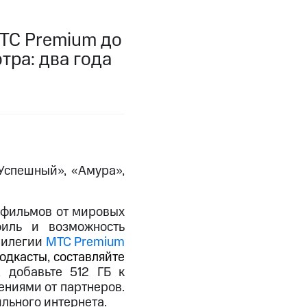
фитнес
Приложения от МТС
ТС Premium до
тра: два года
Приложения
Финансы
«Успешный», «Амура»,
 фильмов от мировых
филь и возможность
ивилегии
МТС
Premium
одкасты, составляйте
угого оператора
Оплата
,
добавьте 512 ГБ к
ниями от партнеров.
Интернет-магазин
ильного интернета.