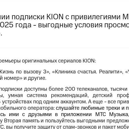
услуги, доступ к геолокации
пасность
Финансы
Детям и родителям
Здоровье и 
ильмы, музыка и многое другое
ии подписки KION с привилегиями М
025 года - выгодные условия просмо
услуги, доступ к геолокации
ive
Гудок
Мой МТС
Все приложения
.
премьеры оригинальных сериалов KION:
 в нашем приложении
Жизнь по вызову 3», «Клиника счастья. Реалити», 
й номер» и другие.
ive
Гудок
Мой МТС
Все приложения
Инвестиции
подписки доступны более 200 телеканалов, тысячи
мы, умная система рекомендаций, детский про
ход 15%
5 устройствах под одним аккаунтом. А еще - все пр
мобильного оператора:
слушайте любимые треки и п
ер МТС
Настройки автоплатежа
Пополнить номер др
есь ими с друзьями в приложении МТС Музыка
 на карту
МТС Pay
Оплата по QR-коду за границей
 Вторая память и пользуйтесь выгодными предложе
С, вы получите защиту от спам-звонков и пакет моб