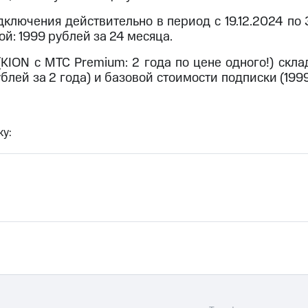
ые часы и трекеры
Умный дом
Планшеты
Акции и 
ключения действительно в период c 19.12.2024 по 3
ход 15%
й: 1999 рублей за 24 месяца.
(KION с МТС Premium: 2 года по цене одного!) скл
блей за 2 года) и базовой стоимости подписки (199
ле при оплате с карты МТС Деньги
у: