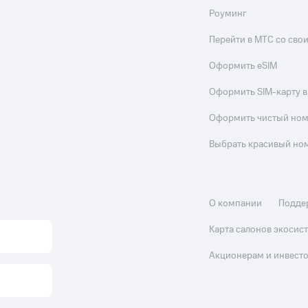
Роуминг
Перейти в МТС со св
Оформить eSIM
Оформить SIM-карту в
Оформить чистый но
Выбрать красивый но
О компании
Подде
Карта салонов экоси
Акционерам и инвест