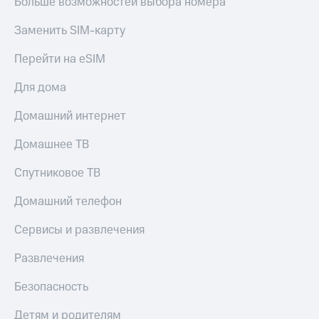
Больше возможностей выбора номера
Тарифы
Покупка
Заменить SIM-карту
RED,
полисов
РИИЛ
онлайн
и МТС Супер
Перейти на eSIM
дешевле
Скидка 30%
при оплате
Для дома
на связь
с карты
МТС Деньги
Домашний интернет
С картой
МТС
Обзоры
Деньги
Домашнее ТВ
товаров
МТС
Спутниковое ТВ
Скидки
Накопления
до 40%
Домашний телефон
Откладывайте
на смартфоны
деньги
Сервисы и развлечения
и получайте
при
доход 15%
покупке
Развлечения
со связью
Платежи
МТС
Безопасность
и
переводы
Детям и родителям