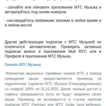
Интернет,
Выбрать
ТВ и телефон
красивый
- скачайте или обновите приложение МТС Музыка и
для дома
номер
авторизуйтесь под своим номером
Заменить
- наслаждайтесь любимыми треками в любое время и
Услуги
SIM-
в любом месте!
карту
Личный
кабинет
Перейти
интернета
на
Другие действующие подписки с МТС Музыкой не
и
eSIM
отключатся автоматически. Проверить активные
ТВ
подписки можно в приложении Мой МТС или в
Личный
Для дома
Профиле в приложении МТС Музыка.
кабинет
Выберите
спутникового
и подключите
Скачать МТС Музыку
ТВ
ТВ
Скачать
с выгодным
*Абонентам акционных тарифных планов МТС в период
приложение
тарифом
проведения акции предоставляется промокод на
Мой
подключение подписки МТС Музыка (Спецпредложение)
МТС
со скидкой 100% по 31.12.2025. Далее полный доступ к
Акции
Тарифы
сервису прекращается, если не будут продлены сроки
Интернет,
ТВ и телефон
акции. Промокод не активируется в случае наличия
Видеонаблюдение
для дома
подписки МТС Premium или MTC Junior (для ребенка),