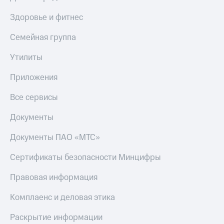
Пополнить
номер
Здоровье и фитнес
МТС
Семейная группа
Настройки
автоплатежа
Утилиты
Пополнить
Приложения
номер
другого
Все сервисы
оператора
Документы
Оплата
интернета
Документы ПАО «МТС»
и
ТВ
Сертификаты безопасности Минцифры
Переводы
Правовая информация
с
телефона
на карту
Комплаенс и деловая этика
МТС Pay
Раскрытие информации