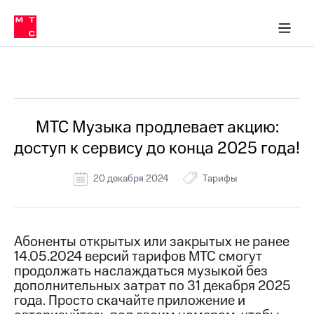
Перенести
ка 30% на связь
обильная связь
Сервисы и подписки
Интернет-магазин
Для дома
Скидка 30% на связь
Личные кабинеты
Финансы
Приложения
номер
ичные кабинеты
в МТС
Мобильная
связь
Все Новости
Тарифы
Интернет
и
ТВ
Услуги
МТС Музыка продлевает акцию:
Спутниковое
доступ к сервису до конца 2025 года!
ТВ
Роуминг
МТС
20 декабря 2024
Тарифы
Деньги
Личный
кабинет
Мобильная связь
Скачать
Перенести
Абоненты открытых или закрытых не ранее
приложение
номер
14.05.2024 версий тарифов МТС смогут
Мой
в МТС
МТС
продолжать наслаждаться музыкой без
Акции
дополнительных затрат по 31 декабря 2025
Тарифы
года. Просто скачайте приложение и
Скидка 30%
Услуги