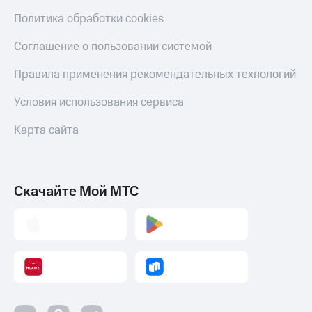
Оплата
Политика обработки cookies
по QR-
коду
Соглашение о пользовании системой
за границей
Правила применения рекомендательных технологий
тернет-магазин
Смартфоны
Условия использования сервиса
Наушники
Карта сайта
и
колонки
Умные
часы
Скачайте Мой МТС
и
трекеры
Умный
дом
Планшеты
Акции