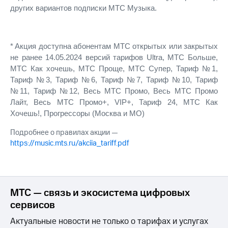
для дома
других вариантов подписки МТС Музыка.
Услуги
149 ₽/
мес
Акции
*
Акция доступна абонентам МТС открытых или закрытых
МТС
не ранее 14.05.2024 версий тарифов Ultra, МТС Больше,
Домашний
Premium
МТС Как хочешь, МТС Проще, МТС Супер, Тариф №1,
интернет
Тариф №3, Тариф №6, Тариф №7, Тариф №10, Тариф
Подписка
Домашнее
№11, Тариф №12, Весь МТС Промо, Весь МТС Промо
на гигабайты
ТВ
интернета,
Лайт, Весь МТС Промо+, VIP+, Тариф 24, МТС Как
фильмы,
Хочешь!, Прогрессоры (Москва и МО)
Спутниковое
музыка
ТВ
и многое
Подробнее о правилах акции —
другое
https://music.mts.ru/akciia_tariff.pdf
Домашний
телефон
Семейная
группа
Перейти
в МТС
Скидка
МТС — связь и экосистема цифровых
со своим
на тарифы,
сервисов
номером
общие
подписки
Актуальные новости не только о тарифах и услугах
Поддержка
и услуги,