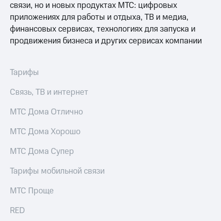
связи, но и новых продуктах МТС: цифровых
доступ
приложениях для работы и отдыха, ТВ и медиа,
висы и подписки
к геолокации
МТС
финансовых сервисах, технологиях для запуска и
Сертификаты
Premium
продвижения бизнеса и других сервисах компании
безопасности
Подписка
Всё
на гигабайты
Тарифы
интернета,
под
фильмы,
рукой
Связь, ТВ и интернет
музыка
в Мой МТС
и многое
другое
МТС Дома Отлично
Посмотрите,
что
Семейная
МТС Дома Хорошо
полезного
группа
есть
МТС Дома Супер
в нашем
Скидка
приложении
на тарифы,
Тарифы мобильной связи
общие
КИОН
подписки
МТС Проще
и услуги,
КИОН
доступ
Музыка
RED
к геолокации