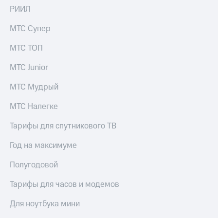
КИОН
Кино,
РИИЛ
Строки
музыка,
книги
МТС Супер
Live
и не
только
МТС ТОП
Гудок
Безопасность
МТС Junior
Мой
МТС
Финансы
МТС Мудрый
Все
Детям
МТС Налегке
приложения
и родителям
Тарифы для спутникового ТВ
Инвестиции
Здоровье
и фитнес
Получайте
Год на максимуме
доход
Приложения
онлайн
Полугодовой
от МТС
Страхование
Тарифы для часов и модемов
Акции
Покупка
Для ноутбука мини
Приложения
полисов
КИОН
онлайн