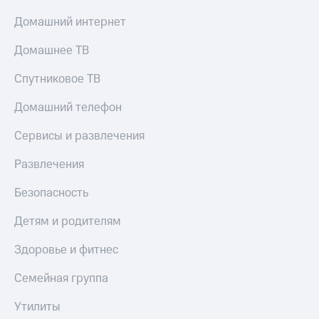
Оплата
Домашний интернет
по QR-
коду
Домашнее ТВ
за границей
Спутниковое ТВ
тернет-магазин
Смартфоны
Домашний телефон
Наушники
Сервисы и развлечения
и
колонки
Развлечения
Умные
часы
Безопасность
и
трекеры
Детям и родителям
Умный
Здоровье и фитнес
дом
Семейная группа
Планшеты
Утилиты
Акции