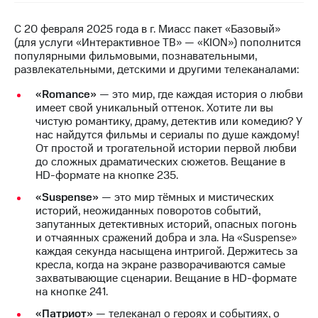
на связь
С 20 февраля 2025 года в г. Миасс пакет «Базовый»
Роуминг
Тарифы
(для услуги «Интерактивное ТВ» — «KION») пополнится
RED,
популярными фильмовыми, познавательными,
Семейная
РИИЛ
развлекательными, детскими и другими телеканалами:
группа
и МТС
Супер
«Romance»
— это мир, где каждая история о любви
Заказать
дешевле
имеет свой уникальный оттенок. Хотите ли вы
SIM-
при
чистую романтику, драму, детектив или комедию? У
карту
оплате
нас найдутся фильмы и сериалы по душе каждому!
с карты
От простой и трогательной истории первой любви
Оформить
МТС
до сложных драматических сюжетов. Вещание в
eSIM
Деньги
HD-формате на кнопке 235.
«Suspense»
— это мир тёмных и мистических
SIM-
Выберите
историй, неожиданных поворотов событий,
карта
и подключите
запутанных детективных историй, опасных погонь
для
ТВ
и отчаянных сражений добра и зла. На «Suspense»
иностранцев
с выгодным
каждая секунда насыщена интригой. Держитесь за
тарифом
кресла, когда на экране разворачиваются самые
Оформить
захватывающие сценарии. Вещание в HD-формате
чистый
на кнопке 241.
Тарифы
номер
«Патриот»
— телеканал о героях и событиях, о