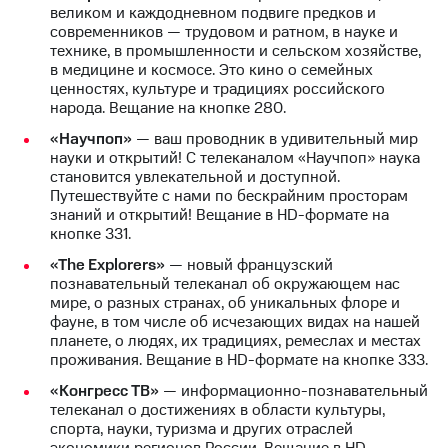
Интернет,
Выбрать
великом и каждодневном подвиге предков и
ТВ и телефон
красивый
современников — трудовом и ратном, в науке и
для дома
номер
технике, в промышленности и сельском хозяйстве,
в медицине и космосе. Это кино о семейных
Заменить
ценностях, культуре и традициях российского
Услуги
SIM-
народа. Вещание на кнопке 280.
карту
Личный
«Научпоп»
— ваш проводник в удивительный мир
кабинет
Перейти
науки и открытий! С телеканалом «Научпоп» наука
интернета
на
становится увлекательной и доступной.
и
eSIM
Путешествуйте с нами по бескрайним просторам
ТВ
знаний и открытий! Вещание в HD-формате на
Личный
Для дома
кнопке 331.
кабинет
Выберите
«The Explorers»
— новый французский
спутникового
и подключите
познавательный телеканал об окружающем нас
ТВ
ТВ
мире, о разных странах, об уникальных флоре и
Скачать
с выгодным
фауне, в том числе об исчезающих видах на нашей
приложение
тарифом
планете, о людях, их традициях, ремеслах и местах
Мой
проживания. Вещание в HD-формате на кнопке 333.
МТС
Акции
Тарифы
«Конгресс ТВ»
— информационно-познавательный
Интернет,
телеканал о достижениях в области культуры,
ТВ и телефон
спорта, науки, туризма и других отраслей
Видеонаблюдение
для дома