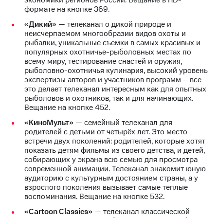
экономики регионов России. Вещание в HD-
для дома
формате на кнопке 369.
Услуги
«Дикий»
— телеканал о дикой природе и
149 ₽/
неисчерпаемом многообразии видов охоты и
мес
Акции
рыбалки, уникальные съемки в самых красивых и
популярных охотничье-рыболовных местах по
МТС
Домашний
всему миру, тестирование снастей и оружия,
Premium
интернет
рыболовно-охотничья кулинария, высокий уровень
экспертизы авторов и участников программ – все
Подписка
Домашнее
это делает телеканал интересным как для опытных
на гигабайты
ТВ
рыболовов и охотников, так и для начинающих.
интернета,
Вещание на кнопке 452.
фильмы,
Спутниковое
музыка
«КиноМульт»
— семейный телеканал для
ТВ
и многое
родителей с детьми от четырёх лет. Это место
другое
встречи двух поколений: родителей, которые хотят
Домашний
показать детям фильмы из своего детства, и детей,
телефон
Семейная
собирающих у экрана всю семью для просмотра
группа
современной анимации. Телеканал знакомит юную
Перейти
аудиторию с культурным достоянием страны, а у
в МТС
Скидка
взрослого поколения вызывает самые теплые
со своим
на тарифы,
воспоминания. Вещание на кнопке 532.
номером
общие
подписки
«Cartoon Classics»
— телеканал классической
Поддержка
и услуги,