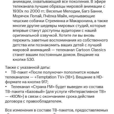
анимации, охватывающий все поколения. В эфире
доступ
телеканала лучшие образцы мировой анимации с
висы и подписки
к геолокации
1930х по 2000 гг.: Веселые Мелодии, Багз Банни,
МТС
Морячок Попай, Пчёлка Майя, неунывающие
Сертификаты
Premium
чешские собачки Стремянка и Макаронина, а также
безопасности
многие другие шедевры мировых студий, которые
Подписка
впервые станут доступны аудитории с нашей
Всё
на гигабайты
оригинальной озвучкой. Хотите ли вы вновь
интернета,
под
пережить заветные воспоминания из собственного
фильмы,
рукой
детства или познакомить ваших детей с лучшей
музыка
в Мой МТС
мировой анимацией — телеканал Cartoon Classics
и многое
станет вашим постоянным домом. Вещание на
другое
Посмотрите,
кнопке 530.
что
Семейная
Также с указанной даты:
полезного
группа
• ТВ-пакет «После полуночи» пополнится новым
есть
телеканалом — «Temptation TV» (18+). Вещание в HD-
в нашем
Скидка
формате на кнопке 917;
приложении
на тарифы,
• Телеканал «Страна FM» будет выведен из состава
общие
ТВ-пакета «Базовый» (для услуги «Интерактивное ТВ»
КИОН
подписки
— «KION») в связи с окончанием срока действия
и услуги,
договора с правообладателем.
КИОН
доступ
Музыка
к геолокации
Все изменения в составе ТВ-пакетов, предоставляемых