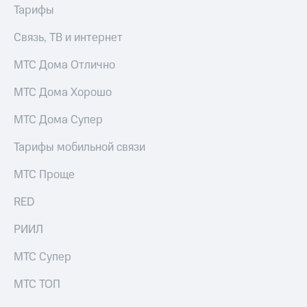
Тарифы
КИОН
Скидка 30%
Музыка
на связь
Связь, ТВ и интернет
КИОН
С картой
МТС Дома Отлично
Строки
МТС
Деньги
МТС Дома Хорошо
Live
МТС
МТС Дома Супер
Гудок
Накопления
Тарифы мобильной связи
Мой
Откладывайте
МТС
деньги
МТС Проще
и получайте
Все
доход 15%
приложения
RED
Акции
Финансы
Инвестиции
Условия
РИИЛ
пополнения
Получайте
МТС Супер
доход
Скидка
онлайн
30%
МТС ТОП
на связь
Страхование