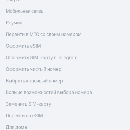
Пополнить
номер
Мобильная связь
МТС
Роуминг
Настройки
автоплатежа
Перейти в МТС со своим номером
Пополнить
Оформить eSIM
номер
другого
Оформить SIM-карту в Telegram
оператора
Оформить чистый номер
Оплата
интернета
Выбрать красивый номер
и
ТВ
Больше возможностей выбора номера
Переводы
с
Заменить SIM-карту
телефона
на карту
Перейти на eSIM
МТС Pay
Для дома