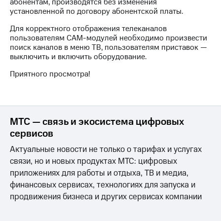
абонентам, производятся без изменения
КИОН
Кино,
установленной по договору абонентской платы.
Строки
музыка,
книги
Для корректного отображения телеканалов
Live
и не
пользователям CAM-модулей необходимо произвести
только
поиск каналов в меню ТВ, пользователям приставок —
Гудок
выключить и включить оборудование.
Безопасность
Мой
Приятного просмотра!
МТС
Финансы
Все
Детям
приложения
и родителям
МТС — связь и экосистема цифровых
Инвестиции
Здоровье
сервисов
и фитнес
Получайте
Актуальные новости не только о тарифах и услугах
доход
Приложения
связи, но и новых продуктах МТС: цифровых
онлайн
от МТС
приложениях для работы и отдыха, ТВ и медиа,
Страхование
финансовых сервисах, технологиях для запуска и
Акции
продвижения бизнеса и других сервисах компании
Покупка
Приложения
полисов
КИОН
онлайн