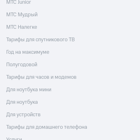
МТС Junior
Тарифы
Покупка
RED,
МТС Мудрый
полисов
РИИЛ
онлайн
и МТС Супер
МТС Налегке
дешевле
Скидка 30%
при оплате
на связь
Тарифы для спутникового ТВ
с карты
МТС Деньги
С картой
Год на максимуме
МТС
Обзоры
Деньги
Полугодовой
товаров
МТС
Тарифы для часов и модемов
Скидки
Накопления
до 40%
Для ноутбука мини
Откладывайте
на смартфоны
деньги
Для ноутбука
и получайте
при
доход 15%
покупке
Для устройств
со связью
Платежи
МТС
и
Тарифы для домашнего телефона
переводы
Услуги