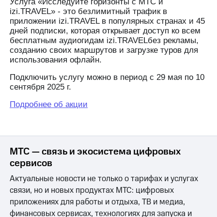
Интернет,
Выбрать
Услуга «Исследуйте горизонты с МТС и
ТВ и телефон
красивый
izi.TRAVEL» - это безлимитный трафик в
для дома
номер
приложении izi.TRAVEL в популярных странах и 45
дней подписки, которая открывает доступ ко всем
Заменить
бесплатным аудиогидам
izi
.
TRAVEL
без рекламы,
Услуги
SIM-
созданию своих маршрутов и загрузке туров для
карту
использования офлайн.
Личный
кабинет
Перейти
Подключить услугу можно в период с 29 мая по 10
интернета
на
сентября 2025 г.
и
eSIM
ТВ
Подробнее об акции
Личный
Для дома
кабинет
Выберите
спутникового
и подключите
ТВ
ТВ
Скачать
с выгодным
МТС — связь и экосистема цифровых
приложение
тарифом
сервисов
Мой
МТС
Актуальные новости не только о тарифах и услугах
Акции
Тарифы
связи, но и новых продуктах МТС: цифровых
Интернет,
приложениях для работы и отдыха, ТВ и медиа,
ТВ и телефон
Видеонаблюдение
для дома
финансовых сервисах, технологиях для запуска и