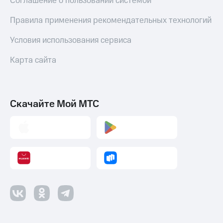
Соглашение о пользовании системой
Пополнить
номер
Правила применения рекомендательных технологий
МТС
Условия использования сервиса
Настройки
автоплатежа
Карта сайта
Пополнить
номер
другого
оператора
Скачайте Мой МТС
Оплата
интернета
и
ТВ
Переводы
с
телефона
на карту
МТС Pay