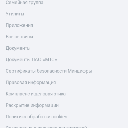
Семейная группа
Тарифы
Покупка
RED,
Утилиты
полисов
РИИЛ
онлайн
и МТС Супер
Приложения
дешевле
Скидка 30%
при оплате
на связь
Все сервисы
с карты
МТС Деньги
С картой
Документы
МТС
Обзоры
Деньги
Документы ПАО «МТС»
товаров
МТС
Сертификаты безопасности Минцифры
Скидки
Накопления
до 40%
Правовая информация
Откладывайте
на смартфоны
деньги
Комплаенс и деловая этика
и получайте
при
доход 15%
покупке
Раскрытие информации
со связью
Платежи
МТС
и
Политика обработки cookies
переводы