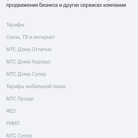
для дома
продвижения бизнеса и других сервисах компании
Услуги
149 ₽/
мес
Тарифы
Акции
МТС
Связь, ТВ и интернет
Домашний
Premium
интернет
МТС Дома Отлично
Подписка
Домашнее
на гигабайты
ТВ
МТС Дома Хорошо
интернета,
фильмы,
Спутниковое
МТС Дома Супер
музыка
ТВ
и многое
другое
Тарифы мобильной связи
Домашний
телефон
Семейная
МТС Проще
группа
Перейти
RED
в МТС
Скидка
со своим
на тарифы,
РИИЛ
номером
общие
подписки
МТС Супер
Поддержка
и услуги,