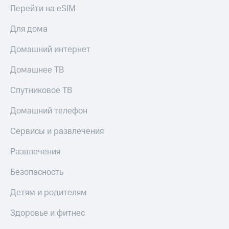
Перейти на eSIM
КИОН
Скидка 30%
Музыка
на связь
Для дома
КИОН
С картой
Домашний интернет
Строки
МТС
Деньги
Домашнее ТВ
Live
МТС
Спутниковое ТВ
Гудок
Накопления
Домашний телефон
Мой
Откладывайте
МТС
деньги
Сервисы и развлечения
и получайте
Все
доход 15%
приложения
Развлечения
Акции
Финансы
Инвестиции
Условия
Безопасность
пополнения
Получайте
Детям и родителям
доход
Скидка
онлайн
30%
Здоровье и фитнес
на связь
Страхование