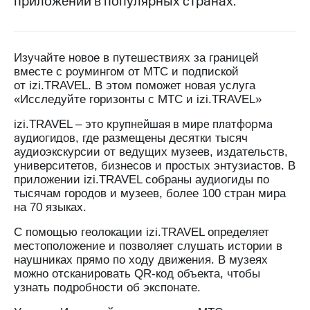
приложении в популярных странах.
на связь
Роуминг
Тарифы
RED,
Изучайте новое в путешествиях за границей
Семейная
РИИЛ
вместе с роумингом от МТС и подпиской
группа
и МТС
от
izi
.
TRAVEL
. В этом поможет новая услуга
Супер
«Исследуйте горизонты с МТС и izi.TRAVEL»
Заказать
дешевле
SIM-
при
крупнейшая в мире платформа
izi.TRAVEL – это
карту
оплате
аудиогидов
, где размещены десятки тысяч
с карты
аудиоэкскурсии от ведущих музеев, издательств,
Оформить
МТС
университетов, бизнесов и простых энтузиастов. В
eSIM
Деньги
приложении izi.TRAVEL собраны аудиогиды по
SIM-
тысячам городов и музеев, более 100 стран мира
Выберите
карта
на 70 языках.
и подключите
для
ТВ
С помощью геолокации izi.TRAVEL определяет
иностранцев
с выгодным
местоположение и позволяет слушать истории в
тарифом
Оформить
наушниках прямо по ходу движения. В музеях
чистый
можно отсканировать QR-код объекта, чтобы
Тарифы
номер
узнать подробности об экспонате.