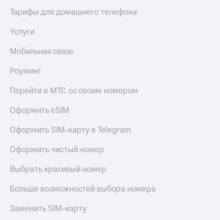
КИОН
Кино,
Тарифы для домашнего телефона
Строки
музыка,
книги
Услуги
Live
и не
только
Мобильная связь
Гудок
Безопасность
Роуминг
Мой
МТС
Финансы
Перейти в МТС со своим номером
Все
Детям
приложения
Оформить eSIM
и родителям
Инвестиции
Оформить SIM-карту в Telegram
Здоровье
и фитнес
Получайте
Оформить чистый номер
доход
Приложения
онлайн
от МТС
Выбрать красивый номер
Страхование
Акции
Больше возможностей выбора номера
Покупка
Приложения
Заменить SIM-карту
полисов
КИОН
онлайн