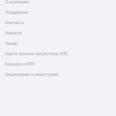
О компании
Оплата
по QR-
Поддержка
коду
за границей
Контакты
тернет-магазин
Новости
Смартфоны
Акции
Наушники
и
Карта салонов экосистемы МТС
колонки
Карьера в МТС
Умные
часы
Акционерам и инвесторам
и
трекеры
Умный
дом
Планшеты
Акции