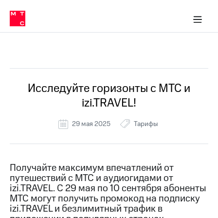
Перенести
ка 30% на связь
обильная связь
Сервисы и подписки
Интернет-магазин
Для дома
Скидка 30% на связь
Личные кабинеты
Финансы
Приложения
номер
ичные кабинеты
в МТС
Мобильная
связь
Все Новости
Тарифы
Интернет
и
ТВ
Услуги
Исследуйте горизонты с МТС и
Спутниковое
izi.TRAVEL!
ТВ
Роуминг
МТС
29 мая 2025
Тарифы
Деньги
Личный
кабинет
Мобильная связь
Скачать
Перенести
Получайте максимум впечатлений от
приложение
номер
путешествий с МТС и аудиогидами от
Мой
в МТС
МТС
izi.TRAVEL. С 29 мая по 10 сентября абоненты
Акции
МТС могут получить промокод на подписку
Тарифы
izi.TRAVEL и безлимитный трафик в
Скидка 30%
Услуги