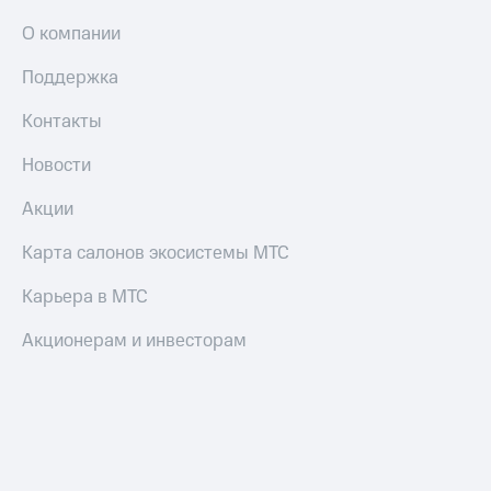
Оплата
О компании
по QR-
коду
Поддержка
за границей
Контакты
тернет-магазин
Смартфоны
Новости
Наушники
Акции
и
колонки
Карта салонов экосистемы МТС
Умные
часы
Карьера в МТС
и
трекеры
Акционерам и инвесторам
Умный
дом
Планшеты
Акции