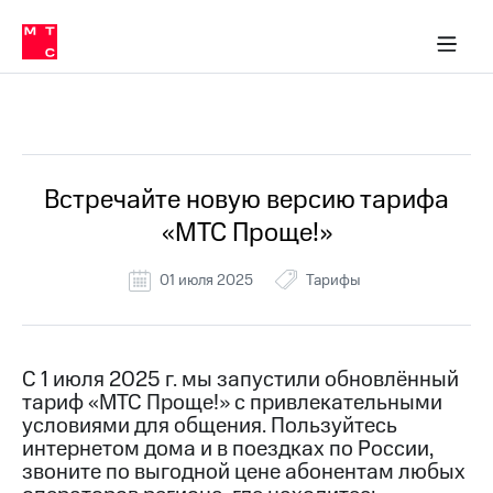
Перенести
ка 30% на связь
обильная связь
Сервисы и подписки
Интернет-магазин
Для дома
Скидка 30% на связь
Личные кабинеты
Финансы
Приложения
номер
ичные кабинеты
в МТС
Мобильная
связь
Все Новости
Тарифы
Интернет
и
ТВ
Услуги
Встречайте новую версию тарифа
Спутниковое
«МТС Проще!»
ТВ
Роуминг
МТС
01 июля 2025
Тарифы
Деньги
Личный
кабинет
Мобильная связь
Скачать
Перенести
С 1 июля 2025 г. мы запустили обновлённый
приложение
номер
тариф «МТС Проще!» с привлекательными
Мой
в МТС
МТС
условиями для общения. Пользуйтесь
Акции
интернетом дома и в поездках по России,
Тарифы
звоните по выгодной цене абонентам любых
Скидка 30%
Услуги