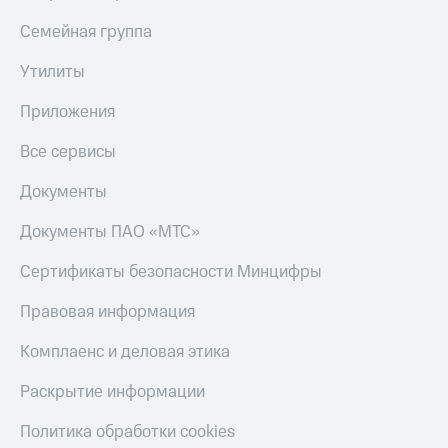
Тарифы
Семейная группа
Покупка
RED,
полисов
РИИЛ
онлайн
Утилиты
и МТС Супер
дешевле
Скидка 30%
Приложения
при оплате
на связь
с карты
Все сервисы
МТС Деньги
С картой
МТС
Документы
Обзоры
Деньги
товаров
Документы ПАО «МТС»
МТС
Скидки
Накопления
Сертификаты безопасности Минцифры
до 40%
Откладывайте
на смартфоны
Правовая информация
деньги
и получайте
при
доход 15%
Комплаенс и деловая этика
покупке
со связью
Платежи
Раскрытие информации
МТС
и
переводы
Политика обработки cookies