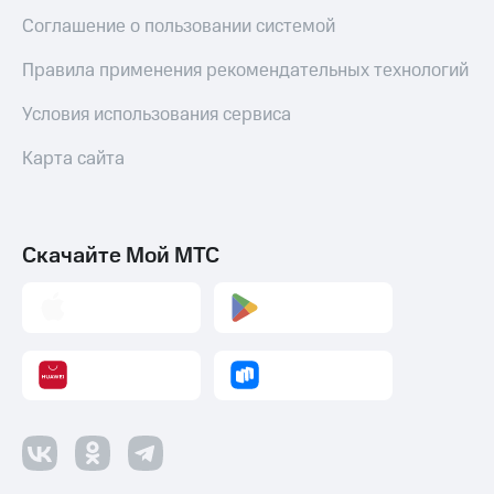
Пополнить
Соглашение о пользовании системой
номер
МТС
Правила применения рекомендательных технологий
Настройки
Условия использования сервиса
автоплатежа
Карта сайта
Пополнить
номер
другого
оператора
Скачайте Мой МТС
Оплата
интернета
и
ТВ
Переводы
с
телефона
на карту
МТС Pay