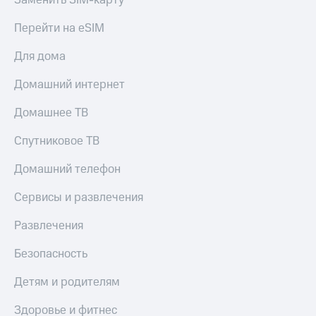
Заменить SIM-карту
КИОН
Скидка 30%
Перейти на eSIM
Музыка
на связь
Для дома
КИОН
С картой
Строки
МТС
Домашний интернет
Деньги
Live
Домашнее ТВ
МТС
Гудок
Накопления
Спутниковое ТВ
Мой
Откладывайте
МТС
Домашний телефон
деньги
и получайте
Все
доход 15%
Сервисы и развлечения
приложения
Акции
Финансы
Развлечения
Инвестиции
Условия
пополнения
Безопасность
Получайте
доход
Скидка
Детям и родителям
онлайн
30%
на связь
Здоровье и фитнес
Страхование