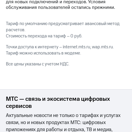
Интернет,
Выбрать
для новых подключений и переходов. Условия
ТВ и телефон
красивый
обслуживания пользователей остались прежними.
для дома
номер
Заменить
Тариф по умолчанию предусматривает авансовый метод
Услуги
SIM-
расчетов.
карту
Стоимость перехода на тариф – 0 руб.
Личный
кабинет
Перейти
Точки доступа к интернету – internet.mts.ru, wap.mts.ru.
интернета
на
Тариф можно использовать в модеме.
и
eSIM
ТВ
Все цены указаны с учетом НДС.
Личный
Для дома
кабинет
Выберите
спутникового
и подключите
ТВ
ТВ
Скачать
с выгодным
приложение
тарифом
МТС — связь и экосистема цифровых
Мой
сервисов
МТС
Акции
Тарифы
Актуальные новости не только о тарифах и услугах
Интернет,
связи, но и новых продуктах МТС: цифровых
ТВ и телефон
Видеонаблюдение
для дома
приложениях для работы и отдыха, ТВ и медиа,