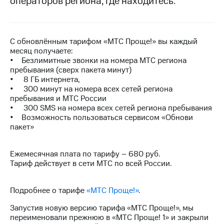
операторов региона, где находитесь.
на связь
Роуминг
Тарифы
RED,
С обновлённым тарифом «МТС Проще!» вы каждый
Семейная
РИИЛ
месяц получаете:
группа
и МТС
• Безлимитные звонки на номера МТС региона
Супер
пребывания (сверх пакета минут)
Заказать
дешевле
• 8 ГБ интернета,
SIM-
при
• 300 минут на номера всех сетей региона
карту
оплате
пребывания и МТС России
с карты
• 300 SMS на номера всех сетей региона пребывания
Оформить
МТС
• Возможность пользоваться сервисом «Обнови
eSIM
Деньги
пакет»
SIM-
Выберите
карта
и подключите
Ежемесячная плата по тарифу – 680 руб.
для
ТВ
Тариф действует в сети МТС по всей России.
иностранцев
с выгодным
тарифом
Оформить
Подробнее о тарифе
«МТС Проще!»
.
чистый
Тарифы
номер
Запустив новую версию тарифа «МТС Проще!», мы
переименовали прежнюю в «МТС Проще! 1» и закрыли