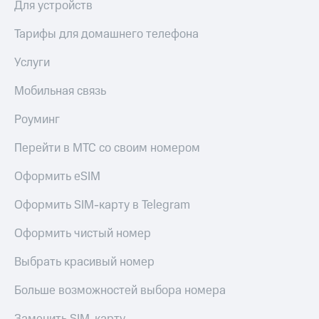
Для устройств
КИОН
Кино,
Строки
музыка,
Тарифы для домашнего телефона
книги
Live
и не
Услуги
только
Гудок
Мобильная связь
Безопасность
Мой
МТС
Роуминг
Финансы
Все
Перейти в МТС со своим номером
Детям
приложения
и родителям
Оформить eSIM
Инвестиции
Здоровье
и фитнес
Оформить SIM-карту в Telegram
Получайте
доход
Приложения
Оформить чистый номер
онлайн
от МТС
Выбрать красивый номер
Страхование
Акции
Больше возможностей выбора номера
Покупка
Приложения
полисов
КИОН
онлайн