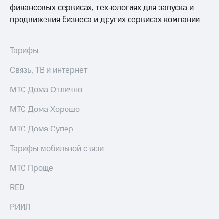
для дома
финансовых сервисах, технологиях для запуска и
продвижения бизнеса и других сервисах компании
Услуги
149 ₽/
мес
Акции
Тарифы
МТС
Домашний
Premium
интернет
Связь, ТВ и интернет
Подписка
Домашнее
МТС Дома Отлично
на гигабайты
ТВ
интернета,
фильмы,
МТС Дома Хорошо
Спутниковое
музыка
ТВ
и многое
МТС Дома Супер
другое
Домашний
Тарифы мобильной связи
телефон
Семейная
группа
МТС Проще
Перейти
в МТС
Скидка
RED
со своим
на тарифы,
номером
общие
РИИЛ
подписки
Поддержка
и услуги,