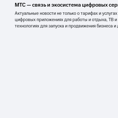
Смартфоны
Наушники и колонки
Умн
МТС Накопления
МТС — связь и экосистема цифровых се
Откладывайте деньги и получайте до
Актуальные новости не только о тарифах и услугах
Акции
Условия пополнения
цифровых приложениях для работы и отдыха, ТВ и
технологиях для запуска и продвижения бизнеса и
Скидка 30% на связь
Тарифы RED, РИИЛ и МТС Супер дешев
Обзоры товаров
Скидки до 40%
на смартфоны
при покупке со связью МТС