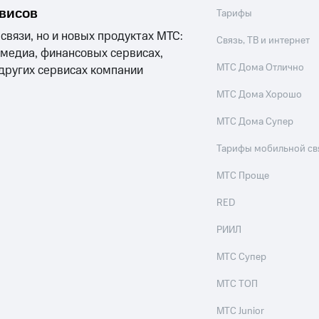
ые часы и трекеры
Умный дом
Планшеты
Акции и 
рвисов
Тарифы
ход 15%
 связи, но и новых продуктах МТС:
Связь, ТВ и интернет
 медиа, финансовых сервисах,
МТС Дома Отлично
 других сервисах компании
МТС Дома Хорошо
ле при оплате с карты МТС Деньги
МТС Дома Супер
Тарифы мобильной св
МТС Проще
RED
РИИЛ
МТС Супер
МТС ТОП
МТС Junior