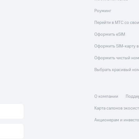
Роуминг
Перейти в МТС со св
Оформить eSIM
Оформить SIM-карту в
Оформить чистый но
Выбрать красивый но
О компании
Подде
Карта салонов экоси
Акционерам и инвест