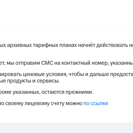
услуги, доступ к геолокации
пасность
Финансы
Детям и родителям
Здоровье и 
ильмы, музыка и многое другое
услуги, доступ к геолокации
ive
Гудок
Мой МТС
Все приложения
орых архивных тарифных планах начнёт действовать 
нет, мы отправим СМС на контактный номер, указанны
 в нашем приложении
зировать ценовые условия, чтобы и дальше предост
вые продукты и сервисы.
ive
Гудок
Мой МТС
Все приложения
Инвестиции
роме указанных, остаются прежними.
по своему лицевому счету можно
по ссылке
ход 15%
ер МТС
Настройки автоплатежа
Пополнить номер др
 на карту
МТС Pay
Оплата по QR-коду за границей