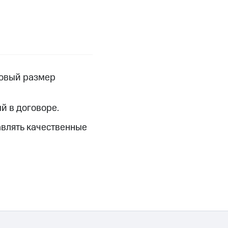
фитнес
Приложения от МТС
Приложения
Финансы
новый размер
й в договоре.
авлять качественные
угого оператора
Оплата
Интернет-магазин