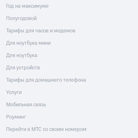
Интернет,
Выбрать
Год на максимуме
ТВ и телефон
красивый
для дома
номер
Полугодовой
Заменить
Услуги
SIM-
Тарифы для часов и модемов
карту
Личный
Для ноутбука мини
кабинет
Перейти
интернета
на
Для ноутбука
и
eSIM
ТВ
Для устройств
Личный
Для дома
кабинет
Выберите
Тарифы для домашнего телефона
спутникового
и подключите
ТВ
ТВ
Услуги
Скачать
с выгодным
приложение
тарифом
Мобильная связь
Мой
МТС
Роуминг
Акции
Тарифы
Интернет,
Перейти в МТС со своим номером
ТВ и телефон
Видеонаблюдение
для дома