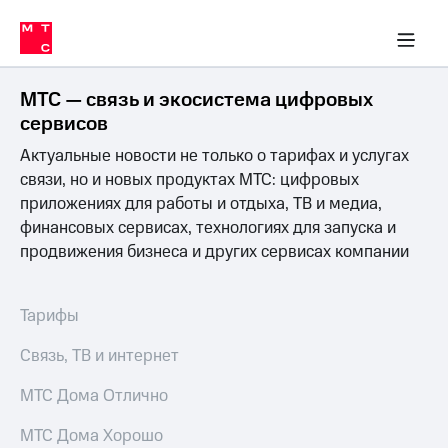
Перенести
ка 30% на связь
обильная связь
Сервисы и подписки
Интернет-магазин
Для дома
Скидка 30% на связь
Личные кабинеты
Финансы
Приложения
номер
ичные кабинеты
в МТС
Мобильная
связь
МТС — связь и экосистема цифровых
Тарифы
Интернет
сервисов
и
Актуальные новости не только о тарифах и услугах
ТВ
Услуги
связи, но и новых продуктах МТС: цифровых
Спутниковое
приложениях для работы и отдыха, ТВ и медиа,
ТВ
финансовых сервисах, технологиях для запуска и
Роуминг
продвижения бизнеса и других сервисах компании
МТС
Деньги
Личный
кабинет
Мобильная связь
Тарифы
Скачать
Перенести
приложение
номер
Связь, ТВ и интернет
Мой
в МТС
МТС
МТС Дома Отлично
Акции
Тарифы
МТС Дома Хорошо
Скидка 30%
Услуги