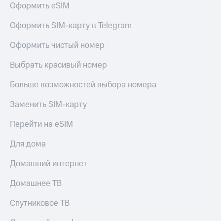
для дома
Оформить eSIM
Услуги
149 ₽/
Оформить SIM-карту в Telegram
мес
Акции
Оформить чистый номер
МТС
Домашний
Premium
Выбрать красивый номер
интернет
Подписка
Больше возможностей выбора номера
Домашнее
на гигабайты
ТВ
интернета,
Заменить SIM-карту
фильмы,
Спутниковое
музыка
Перейти на eSIM
ТВ
и многое
другое
Для дома
Домашний
телефон
Семейная
Домашний интернет
группа
Перейти
в МТС
Скидка
Домашнее ТВ
со своим
на тарифы,
номером
общие
Спутниковое ТВ
подписки
Поддержка
и услуги,