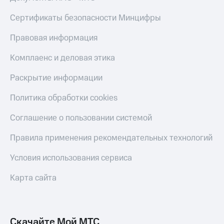
КИОН
Кино,
Строки
Сертификаты безопасности Минцифры
музыка,
книги
Live
и не
Правовая информация
только
Гудок
Комплаенс и деловая этика
Безопасность
Мой
Раскрытие информации
МТС
Финансы
Политика обработки cookies
Все
Детям
приложения
и родителям
Соглашение о пользовании системой
Инвестиции
Здоровье
Правила применения рекомендательных технологий
и фитнес
Получайте
Условия использования сервиса
доход
Приложения
онлайн
от МТС
Карта сайта
Страхование
Акции
Покупка
Приложения
полисов
КИОН
Скачайте Мой МТС
онлайн