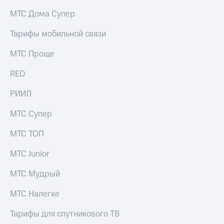
на связь
МТС Дома Супер
Роуминг
Тарифы
Тарифы мобильной связи
RED,
Семейная
РИИЛ
МТС Проще
группа
и МТС
Супер
RED
Заказать
дешевле
SIM-
при
карту
РИИЛ
оплате
с карты
Оформить
МТС
МТС Супер
eSIM
Деньги
МТС ТОП
SIM-
Выберите
карта
и подключите
МТС Junior
для
ТВ
иностранцев
с выгодным
МТС Мудрый
тарифом
Оформить
МТС Налегке
чистый
Тарифы
номер
Тарифы для спутникового ТВ