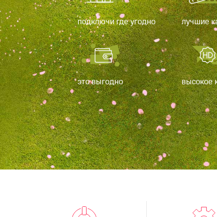
подключи где угодно
лучшие к
это выгодно
высокое 