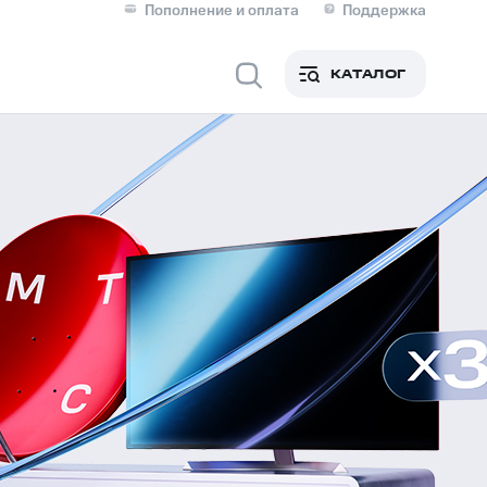
Пополнение и оплата
Поддержка
Скидка 30% на связь
Личные кабинеты
КАТАЛОГ
Мобильная связь
IM-карта для иностранцев
M
Для дома
ерейти в МТС со своим
ой МТС
Сервисы и подписки
фитнес
Приложения от МТС