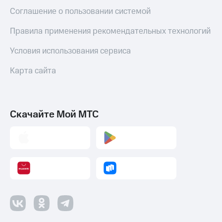
Оплата
Соглашение о пользовании системой
по QR-
коду
Правила применения рекомендательных технологий
за границей
Условия использования сервиса
тернет-магазин
Смартфоны
Карта сайта
Наушники
и
колонки
Скачайте Мой МТС
Умные
часы
и
трекеры
Умный
дом
Планшеты
Акции