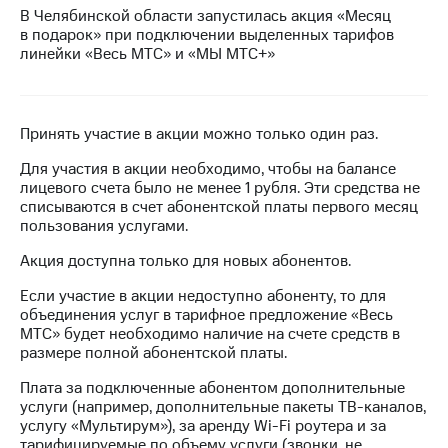
Интернет,
Выбрать
В Челябинской области запустилась акция «Месяц
ТВ и телефон
красивый
в подарок» при подключении выделенных тарифов
для дома
номер
линейки «Весь МТС» и «МЫ МТС+»
Заменить
Услуги
SIM-
карту
Личный
Принять участие в акции можно только один раз.
кабинет
Перейти
Для участия в акции необходимо, чтобы на балансе
интернета
на
лицевого счета было не менее 1 рубля. Эти средства не
и
eSIM
списываются в счет абонентской платы первого месяц
ТВ
пользования услугами.
Личный
Для дома
кабинет
Выберите
Акция доступна только для новых абонентов.
спутникового
и подключите
ТВ
ТВ
Если участие в акции недоступно абоненту, то для
Скачать
с выгодным
объединения услуг в тарифное предложение «Весь
приложение
тарифом
МТС» будет необходимо наличие на счете средств в
Мой
размере полной абонентской платы.
МТС
Акции
Тарифы
Плата за подключенные абонентом дополнительные
Интернет,
услуги (например, дополнительные пакеты
ТВ-каналов,
ТВ и телефон
услугу «Мультирум»), за аренду
Wi-Fi
роутера и за
Видеонаблюдение
для дома
тарифицируемые по объему услуги (звонки, не