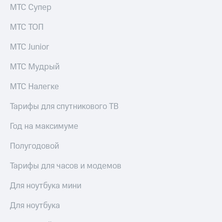
КИОН
МТС Супер
Кино,
Строки
музыка,
МТС ТОП
книги
Live
и не
только
МТС Junior
Гудок
Безопасность
МТС Мудрый
Мой
МТС
Финансы
МТС Налегке
Все
Детям
Тарифы для спутникового ТВ
приложения
и родителям
Год на максимуме
Инвестиции
Здоровье
и фитнес
Полугодовой
Получайте
доход
Приложения
Тарифы для часов и модемов
онлайн
от МТС
Страхование
Для ноутбука мини
Акции
Покупка
Для ноутбука
Приложения
полисов
КИОН
онлайн