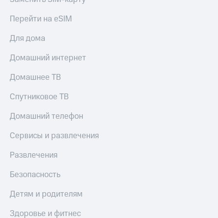
Тарифы
Покупка
Перейти на eSIM
RED,
полисов
РИИЛ
онлайн
Для дома
и МТС Супер
дешевле
Скидка 30%
Домашний интернет
при оплате
на связь
с карты
МТС Деньги
Домашнее ТВ
С картой
МТС
Обзоры
Спутниковое ТВ
Деньги
товаров
МТС
Домашний телефон
Скидки
Накопления
до 40%
Сервисы и развлечения
Откладывайте
на смартфоны
деньги
Развлечения
и получайте
при
доход 15%
покупке
Безопасность
со связью
Платежи
МТС
Детям и родителям
и
переводы
Здоровье и фитнес