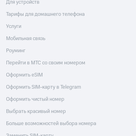
Для устройств
КИОН
Скидка 30%
Музыка
Тарифы для домашнего телефона
на связь
КИОН
Услуги
С картой
Строки
МТС
Мобильная связь
Деньги
Live
МТС
Роуминг
Гудок
Накопления
Перейти в МТС со своим номером
Мой
Откладывайте
МТС
деньги
Оформить eSIM
и получайте
Все
доход 15%
Оформить SIM-карту в Telegram
приложения
Акции
Финансы
Оформить чистый номер
Инвестиции
Условия
пополнения
Выбрать красивый номер
Получайте
доход
Скидка
Больше возможностей выбора номера
онлайн
30%
на связь
Страхование
Заменить SIM-карту