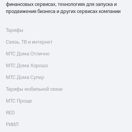
финансовых сервисах, технологиях для запуска и
доступ
висы и подписки
к геолокации
продвижения бизнеса и других сервисах компании
МТС
Сертификаты
Premium
безопасности
Тарифы
Подписка
Всё
на гигабайты
Связь, ТВ и интернет
интернета,
под
фильмы,
рукой
МТС Дома Отлично
музыка
в Мой МТС
и многое
МТС Дома Хорошо
другое
Посмотрите,
что
Семейная
МТС Дома Супер
полезного
группа
есть
Тарифы мобильной связи
в нашем
Скидка
приложении
на тарифы,
МТС Проще
общие
КИОН
подписки
RED
и услуги,
КИОН
доступ
РИИЛ
Музыка
к геолокации