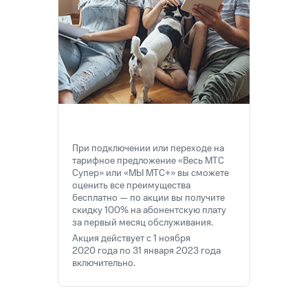
на связь
Роуминг
Тарифы
RED,
Семейная
РИИЛ
группа
и МТС
Супер
Заказать
дешевле
SIM-
при
карту
оплате
с карты
При подключении или переходе на
Оформить
МТС
тарифное предложение «Весь МТС
eSIM
Деньги
Супер» или «МЫ МТС+» вы сможете
оценить все преимущества
SIM-
Выберите
бесплатно — по акции вы получите
карта
и подключите
скидку 100% на абонентскую плату
для
ТВ
за первый месяц обслуживания.
иностранцев
с выгодным
Акция действует с 1 ноября
тарифом
2020 года по 31 января 2023 года
Оформить
включительно.
чистый
Тарифы
номер