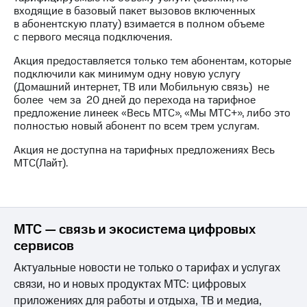
для дома
входящие в базовый пакет вызовов включенных
в абонентскую плату) взимается в полном объеме
Услуги
149 ₽/
с первого месяца подключения.
мес
Акции
Акция предоставляется только тем абонентам, которые
подключили как минимум одну новую услугу
МТС
Домашний
(Домашний интернет, ТВ или Мобильную связь) не
Premium
интернет
более чем за 20 дней до перехода на тарифное
предложение линеек «Весь МТС», «Мы МТС+», либо это
Подписка
Домашнее
полностью новый абонент по всем трем услугам.
на гигабайты
ТВ
интернета,
Акция не доступна на тарифных предложениях Весь
фильмы,
Спутниковое
МТС(Лайт).
музыка
ТВ
и многое
другое
Домашний
телефон
Семейная
МТС — связь и экосистема цифровых
группа
Перейти
сервисов
в МТС
Скидка
со своим
на тарифы,
Актуальные новости не только о тарифах и услугах
номером
общие
связи, но и новых продуктах МТС: цифровых
подписки
приложениях для работы и отдыха, ТВ и медиа,
Поддержка
и услуги,