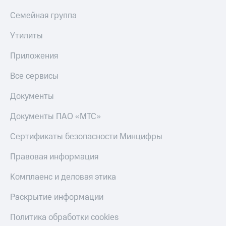
Пополнить
Семейная группа
номер
МТС
Утилиты
Настройки
автоплатежа
Приложения
Пополнить
Все сервисы
номер
другого
Документы
оператора
Документы ПАО «МТС»
Оплата
интернета
Сертификаты безопасности Минцифры
и
ТВ
Правовая информация
Переводы
Комплаенс и деловая этика
с
телефона
Раскрытие информации
на карту
Политика обработки cookies
МТС Pay