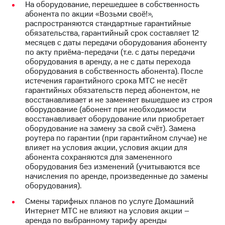
На оборудование, перешедшее в собственность
КИОН
Кино,
абонента по акции «Возьми своё!»,
Строки
музыка,
распространяются стандартные гарантийные
книги
обязательства, гарантийный срок составляет 12
Live
и не
месяцев с даты передачи оборудования абоненту
только
по акту приёма-передачи (т.е. с даты передачи
Гудок
оборудования в аренду, а не с даты перехода
Безопасность
оборудования в собственность абонента). После
Мой
истечения гарантийного срока МТС не несёт
МТС
Финансы
гарантийных обязательств перед абонентом, не
восстанавливает и не заменяет вышедшее из строя
Все
Детям
оборудование (абонент при необходимости
приложения
и родителям
восстанавливает оборудование или приобретает
оборудование на замену за свой счёт). Замена
Инвестиции
Здоровье
роутера по гарантии (при гарантийном случае) не
и фитнес
влияет на условия акции, условия акции для
Получайте
абонента сохраняются для замененного
доход
Приложения
оборудования без изменений (учитываются все
онлайн
от МТС
начисления по аренде, произведенные до замены
оборудования).
Страхование
Акции
Смены тарифных планов по услуге Домашний
Покупка
Приложения
Интернет МТС не влияют на условия акции –
полисов
КИОН
аренда по выбранному тарифу аренды
онлайн