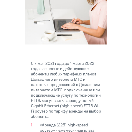
на связь
Роуминг
Тарифы
RED,
Семейная
РИИЛ
группа
и МТС
Супер
Заказать
дешевле
SIM-
при
карту
оплате
с карты
С 7 мая 2021 года до 1 марта 2022
Оформить
МТС
года все новые и действующие
eSIM
Деньги
абоненты любых тарифных планов
Домашнего интернета МТС и
SIM-
Выберите
пакетных предложений с Домашним
карта
и подключите
интернетом МТС, подключенные или
для
ТВ
подключающие услугу по технологии
иностранцев
с выгодным
FTTB, могут взять в аренду новый
тарифом
Gigabit Ethernet (high speed) FTTB Wi-
Оформить
Fi роутер по тарифу аренды на выбор
чистый
абонента:
Тарифы
номер
«Аренда (225) high-speed
роутер» - ежемесячная плата