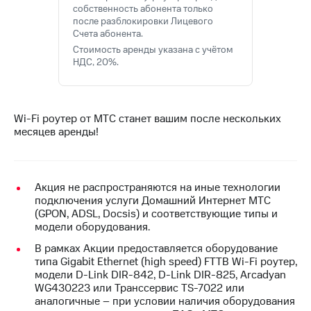
для дома
собственность абонента только
после разблокировки Лицевого
Услуги
Счета абонента.
149 ₽/
мес
Стоимость аренды указана с учётом
Акции
НДС, 20%.
МТС
Домашний
Premium
интернет
Подписка
Wi-Fi роутер от МТС станет вашим после нескольких
Домашнее
на гигабайты
месяцев аренды!
ТВ
интернета,
фильмы,
Спутниковое
музыка
ТВ
и многое
Акция не распространяются на иные технологии
другое
подключения услуги Домашний Интернет МТС
Домашний
(GPON, ADSL, Docsis) и соответствующие типы и
телефон
Семейная
модели оборудования.
группа
Перейти
В рамках Акции предоставляется оборудование
в МТС
Скидка
типа Gigabit Ethernet (high speed) FTTB Wi-Fi роутер,
со своим
на тарифы,
модели D-Link DIR-842, D-Link DIR-825, Arcadyan
номером
общие
WG430223 или Транссервис TS-7022 или
подписки
аналогичные – при условии наличия оборудования
Поддержка
и услуги,