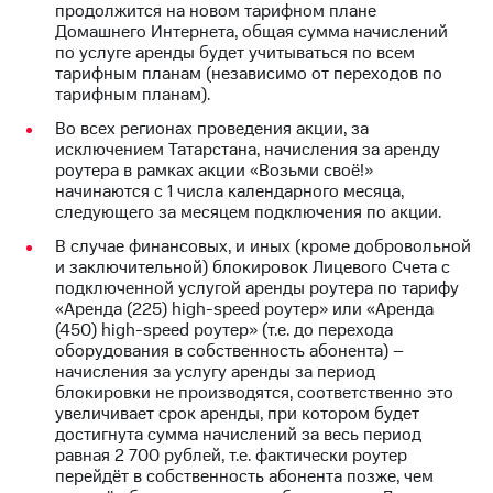
продолжится на новом тарифном плане
КИОН
Домашнего Интернета, общая сумма начислений
Скидка 30%
Музыка
по услуге аренды будет учитываться по всем
на связь
тарифным планам (независимо от переходов по
КИОН
тарифным планам).
С картой
Строки
МТС
Во всех регионах проведения акции, за
Деньги
исключением Татарстана, начисления за аренду
Live
роутера в рамках акции «Возьми своё!»
МТС
начинаются с 1 числа календарного месяца,
Гудок
Накопления
следующего за месяцем подключения по акции.
Мой
Откладывайте
В случае финансовых, и иных (кроме добровольной
МТС
деньги
и заключительной) блокировок Лицевого Счета с
и получайте
подключенной услугой аренды роутера по тарифу
Все
доход 15%
«Аренда (225) high-speed роутер» или «Аренда
приложения
(450) high-speed роутер» (т.е. до перехода
Акции
Финансы
оборудования в собственность абонента) –
Инвестиции
Условия
начисления за услугу аренды за период
пополнения
блокировки не производятся, соответственно это
Получайте
увеличивает срок аренды, при котором будет
доход
Скидка
достигнута сумма начислений за весь период
онлайн
30%
равная 2 700 рублей, т.е. фактически роутер
на связь
перейдёт в собственность абонента позже, чем
Страхование