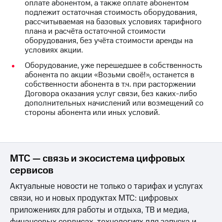
оплате абонентом, а также оплате абонентом
Оплата
подлежит остаточная стоимость оборудования,
по QR-
рассчитываемая на базовых условиях тарифного
коду
плана и расчёта остаточной стоимости
за границей
оборудования, без учёта стоимости аренды на
условиях акции.
тернет-магазин
Оборудование, уже перешедшее в собственность
Смартфоны
абонента по акции «Возьми своё!», останется в
собственности абонента в т.ч. при расторжении
Наушники
Договора оказания услуг связи, без каких-либо
и
дополнительных начислений или возмещений со
колонки
стороны абонента или иных условий.
Умные
часы
и
трекеры
МТС — связь и экосистема цифровых
сервисов
Умный
дом
Актуальные новости не только о тарифах и услугах
связи, но и новых продуктах МТС: цифровых
Планшеты
приложениях для работы и отдыха, ТВ и медиа,
Акции