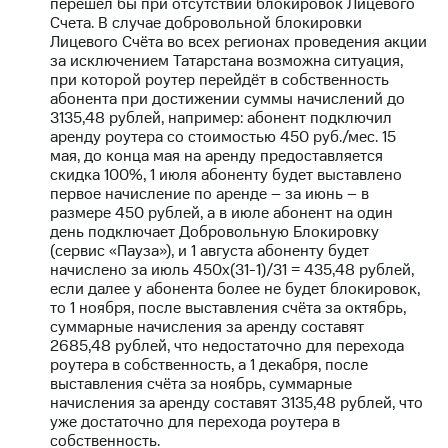
перешёл бы при отсутствии блокировок Лицевого
Счета. В случае добровольной блокировки
Тарифы
Покупка
Лицевого Счёта во всех регионах проведения акции
RED,
полисов
за исключением Татарстана возможна ситуация,
РИИЛ
онлайн
при которой роутер перейдёт в собственность
и МТС Супер
абонента при достижении суммы начислений до
дешевле
Скидка 30%
3135,48 рублей, например: абонент подключил
при оплате
на связь
аренду роутера со стоимостью 450 руб./мес. 15
с карты
мая, до конца мая на аренду предоставляется
МТС Деньги
С картой
скидка 100%, 1 июля абоненту будет выставлено
МТС
первое начисление по аренде – за июнь – в
Обзоры
Деньги
размере 450 рублей, а в июле абонент на один
товаров
день подключает Добровольную Блокировку
МТС
(сервис «Пауза»), и 1 августа абоненту будет
Скидки
Накопления
начислено за июль 450х(31-1)/31 = 435,48 рублей,
до 40%
если далее у абонента более не будет блокировок,
Откладывайте
на смартфоны
то 1 ноября, после выставления счёта за октябрь,
деньги
суммарные начисления за аренду составят
и получайте
при
2685,48 рублей, что недостаточно для перехода
доход 15%
покупке
роутера в собственность, а 1 декабря, после
со связью
выставления счёта за ноябрь, суммарные
Платежи
МТС
начисления за аренду составят 3135,48 рублей, что
и
уже достаточно для перехода роутера в
переводы
собственность.