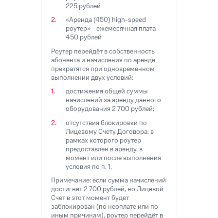
Интернет,
Выбрать
225 рублей
ТВ и телефон
красивый
для дома
номер
«Аренда (450) high-speed
роутер» - ежемесячная плата
450 рублей
Заменить
Услуги
SIM-
Роутер перейдёт в собственность
карту
абонента и начисления по аренде
Личный
прекратятся при одновременном
кабинет
Перейти
выполнении двух условий:
интернета
на
достижения общей суммы
и
eSIM
начислений за аренду данного
ТВ
оборудования 2 700 рублей;
Личный
Для дома
кабинет
Выберите
отсутствия блокировки по
спутникового
и подключите
Лицевому Счету Договора, в
ТВ
рамках которого роутер
ТВ
Скачать
предоставлен в аренду, в
с выгодным
приложение
момент или после выполнения
тарифом
Мой
условия по п. 1.
МТС
Примечание: если сумма начислений
Акции
Тарифы
достигнет 2 700 рублей, но Лицевой
Интернет,
Счет в этот момент будет
ТВ и телефон
заблокирован (по неоплате или по
Видеонаблюдение
для дома
иным причинам), роутер перейдёт в