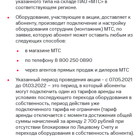
указанного типа на складе ПАО «МТС» в
доступ
соответствующем регионе.
висы и подписки
к геолокации
МТС
Оборудование, участвующее в акции, доставляет к
Сертификаты
Premium
абоненту, производит подключение и настройку
безопасности
оборудования сотрудник (монтажник) МТС, по
Подписка
заявке, которую абонент может оставить любым из
Всё
на гигабайты
следующих способов:
интернета,
под
в магазине МТС
фильмы,
рукой
музыка
в Мой МТС
по телефону 8 800 250 0890
и многое
через агентов прямых продаж и дилеров МТС
другое
Посмотрите,
что
Указанный период проведения акции - с 07.05.2021
Семейная
полезного
до 01.03.2022 – это период, в который абоненты
группа
есть
могут подключить один из тарифов аренды на
в нашем
условиях последующего перехода оборудования в
Скидка
приложении
собственность, период действия уже
на тарифы,
подключенного тарифа не ограничен (тариф
общие
КИОН
аренды отключается с момента достижения общей
подписки
суммы начислений за аренду 2 700 рублей при
и услуги,
КИОН
отсутствии блокировки по Лицевому Счету и
доступ
Музыка
перехода оборудования в собственность абонента).
к геолокации