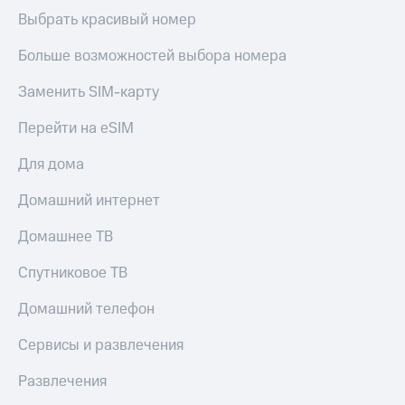
Выбрать красивый номер
Тарифы
Покупка
RED,
полисов
Больше возможностей выбора номера
РИИЛ
онлайн
и МТС Супер
дешевле
Заменить SIM-карту
Скидка 30%
при оплате
на связь
с карты
Перейти на eSIM
МТС Деньги
С картой
Для дома
МТС
Обзоры
Деньги
товаров
Домашний интернет
МТС
Скидки
Накопления
Домашнее ТВ
до 40%
Откладывайте
на смартфоны
Спутниковое ТВ
деньги
и получайте
при
Домашний телефон
доход 15%
покупке
со связью
Сервисы и развлечения
Платежи
МТС
и
Развлечения
переводы