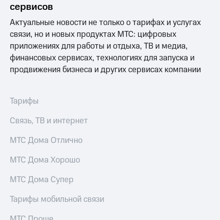
сервисов
доступ
висы и подписки
к геолокации
Актуальные новости не только о тарифах и услугах
МТС
связи, но и новых продуктах МТС: цифровых
Сертификаты
Premium
безопасности
приложениях для работы и отдыха, ТВ и медиа,
Подписка
финансовых сервисах, технологиях для запуска и
Всё
на гигабайты
продвижения бизнеса и других сервисах компании
интернета,
под
фильмы,
рукой
музыка
в Мой МТС
Тарифы
и многое
другое
Посмотрите,
Связь, ТВ и интернет
что
Семейная
полезного
группа
МТС Дома Отлично
есть
в нашем
Скидка
МТС Дома Хорошо
приложении
на тарифы,
общие
МТС Дома Супер
КИОН
подписки
и услуги,
КИОН
Тарифы мобильной связи
доступ
Музыка
к геолокации
МТС Проще