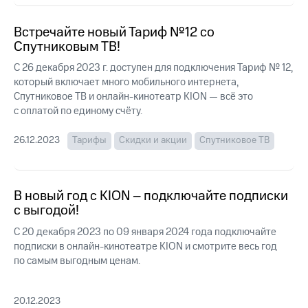
Интернет,
Выбрать
ТВ и телефон
красивый
для дома
номер
Встречайте новый Тариф №12 со
Спутниковым ТВ!
Заменить
Услуги
SIM-
С 26 декабря 2023 г. доступен для подключения Тариф № 12,
карту
который включает много мобильного интернета,
Личный
Спутниковое ТВ и онлайн-кинотеатр KION — всё это
кабинет
Перейти
с оплатой по единому счёту.
интернета
на
и
eSIM
26.12.2023
Тарифы
Скидки и акции
Спутниковое ТВ
ТВ
Личный
Для дома
кабинет
Выберите
спутникового
и подключите
В новый год с KION – подключайте подписки
ТВ
ТВ
с выгодой!
Скачать
с выгодным
приложение
тарифом
С 20 декабря 2023 по 09 января 2024 года подключайте
Мой
подписки в онлайн-кинотеатре KION и смотрите весь год
МТС
по самым выгодным ценам.
Акции
Тарифы
Интернет,
ТВ и телефон
Видеонаблюдение
20.12.2023
для дома