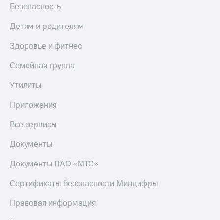
Безопасность
Пополнить
номер
МТС
Детям и родителям
Настройки
Здоровье и фитнес
автоплатежа
Семейная группа
Пополнить
номер
Утилиты
другого
оператора
Приложения
Оплата
Все сервисы
интернета
и
Документы
ТВ
Документы ПАО «МТС»
Переводы
с
Сертификаты безопасности Минцифры
телефона
на карту
Правовая информация
МТС Pay