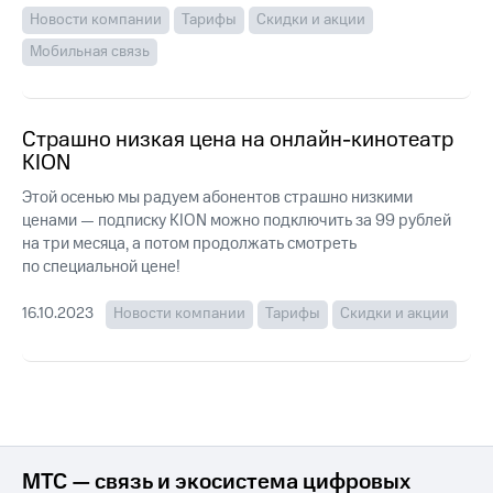
для дома
Новости компании
Тарифы
Скидки и акции
Услуги
Мобильная связь
149 ₽/
мес
Акции
МТС
Домашний
Страшно низкая цена на онлайн-кинотеатр
Premium
интернет
KION
Подписка
Домашнее
Этой осенью мы радуем абонентов страшно низкими
на гигабайты
ТВ
ценами — подписку KION можно подключить за 99 рублей
интернета,
на три месяца, а потом продолжать смотреть
фильмы,
Спутниковое
музыка
по специальной цене!
ТВ
и многое
другое
16.10.2023
Новости компании
Тарифы
Скидки и акции
Домашний
телефон
Семейная
группа
Перейти
в МТС
Скидка
со своим
на тарифы,
номером
общие
подписки
МТС — связь и экосистема цифровых
Поддержка
и услуги,