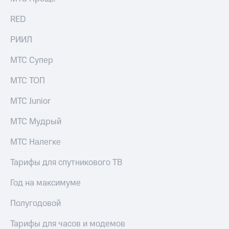
КИОН
Кино,
Строки
RED
музыка,
книги
Live
и не
РИИЛ
только
Гудок
МТС Супер
Безопасность
Мой
МТС ТОП
МТС
Финансы
МТС Junior
Все
Детям
приложения
и родителям
МТС Мудрый
Инвестиции
Здоровье
МТС Налегке
и фитнес
Получайте
Тарифы для спутникового ТВ
доход
Приложения
онлайн
от МТС
Год на максимуме
Страхование
Акции
Полугодовой
Покупка
Приложения
полисов
Тарифы для часов и модемов
КИОН
онлайн