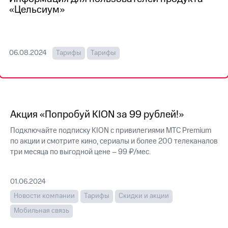
на связь
«Цельсиум»
Роуминг
Тарифы
RED,
Семейная
РИИЛ
06.08.2024
Тарифы
Тарифы
группа
и МТС
Супер
Заказать
дешевле
SIM-
при
карту
оплате
с карты
Акция «Попробуй KION за 99 рублей!»
Оформить
МТС
eSIM
Деньги
Подключайте подписку KION с привилегиями МТС Premium
по акции и смотрите кино, сериалы и более 200 телеканалов
SIM-
Выберите
три месяца по выгодной цене – 99 ₽/мес.
карта
и подключите
для
ТВ
иностранцев
с выгодным
01.06.2024
тарифом
Оформить
Новости компании
Тарифы
Скидки и акции
чистый
Тарифы
номер
Мобильная связь