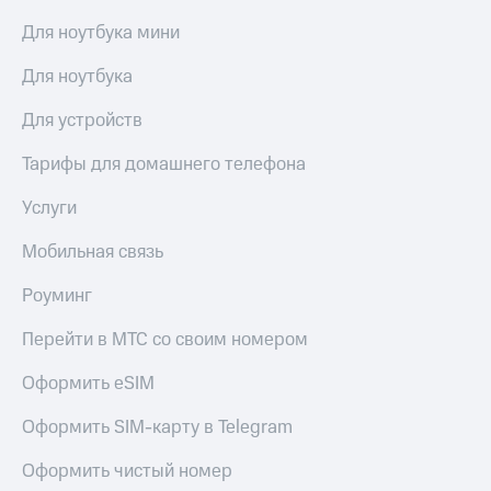
КИОН
Для ноутбука мини
Скидка 30%
Музыка
на связь
Для ноутбука
КИОН
С картой
Строки
Для устройств
МТС
Деньги
Live
Тарифы для домашнего телефона
МТС
Гудок
Накопления
Услуги
Мой
Откладывайте
Мобильная связь
МТС
деньги
и получайте
Роуминг
Все
доход 15%
приложения
Перейти в МТС со своим номером
Акции
Финансы
Инвестиции
Условия
Оформить eSIM
пополнения
Получайте
Оформить SIM-карту в Telegram
доход
Скидка
онлайн
30%
Оформить чистый номер
на связь
Страхование