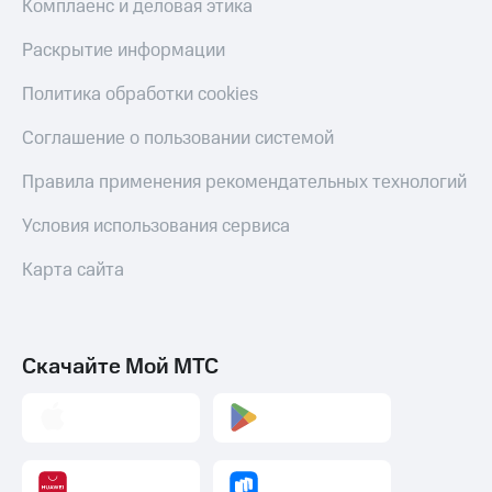
Комплаенс и деловая этика
Оплата
по QR-
Раскрытие информации
коду
за границей
Политика обработки cookies
тернет-магазин
Соглашение о пользовании системой
Смартфоны
Правила применения рекомендательных технологий
Наушники
и
Условия использования сервиса
колонки
Карта сайта
Умные
часы
и
трекеры
Скачайте Мой МТС
Умный
дом
Планшеты
Акции