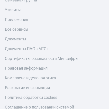
Семейная группа
КИОН
Кино,
Строки
музыка,
Утилиты
книги
Live
и не
Приложения
только
Гудок
Все сервисы
Безопасность
Мой
Документы
МТС
Финансы
Документы ПАО «МТС»
Все
Детям
приложения
и родителям
Сертификаты безопасности Минцифры
Инвестиции
Здоровье
Правовая информация
и фитнес
Получайте
доход
Комплаенс и деловая этика
Приложения
онлайн
от МТС
Раскрытие информации
Страхование
Акции
Политика обработки cookies
Покупка
Приложения
полисов
КИОН
Соглашение о пользовании системой
онлайн