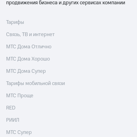
продвижения бизнеса и других сервисах компании
на связь
Роуминг
Тарифы
Тарифы
RED,
Семейная
РИИЛ
группа
и МТС
Связь, ТВ и интернет
Супер
Заказать
дешевле
МТС Дома Отлично
SIM-
при
карту
оплате
МТС Дома Хорошо
с карты
Оформить
МТС
МТС Дома Супер
eSIM
Деньги
Тарифы мобильной связи
SIM-
Выберите
карта
и подключите
МТС Проще
для
ТВ
иностранцев
с выгодным
RED
тарифом
Оформить
РИИЛ
чистый
Тарифы
номер
МТС Супер