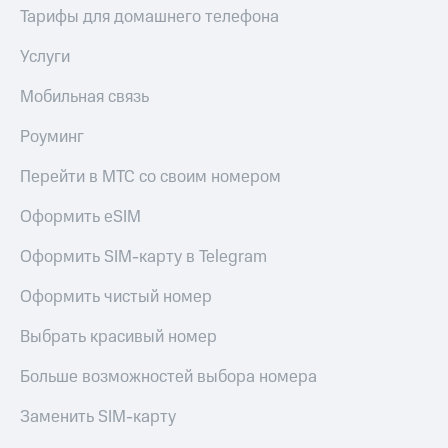
для дома
Тарифы для домашнего телефона
Услуги
149 ₽/
Услуги
мес
Акции
Мобильная связь
МТС
Домашний
Premium
Роуминг
интернет
Подписка
Перейти в МТС со своим номером
Домашнее
на гигабайты
ТВ
интернета,
Оформить eSIM
фильмы,
Спутниковое
музыка
ТВ
Оформить SIM-карту в Telegram
и многое
другое
Домашний
Оформить чистый номер
телефон
Семейная
группа
Выбрать красивый номер
Перейти
в МТС
Скидка
Больше возможностей выбора номера
со своим
на тарифы,
номером
общие
Заменить SIM-карту
подписки
Поддержка
и услуги,