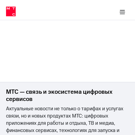
Перенести
ка 30% на связь
обильная связь
Сервисы и подписки
Интернет-магазин
Для дома
Скидка 30% на связь
Личные кабинеты
Финансы
Приложения
номер
ичные кабинеты
в МТС
Мобильная
связь
Тарифы
Интернет
и
ТВ
Услуги
Спутниковое
ТВ
Роуминг
МТС
Деньги
Личный
МТС — связь и экосистема цифровых
кабинет
Мобильная связь
сервисов
Скачать
Перенести
приложение
номер
Актуальные новости не только о тарифах и услугах
Мой
в МТС
МТС
связи, но и новых продуктах МТС: цифровых
Акции
Тарифы
приложениях для работы и отдыха, ТВ и медиа,
финансовых сервисах, технологиях для запуска и
Скидка 30%
Услуги