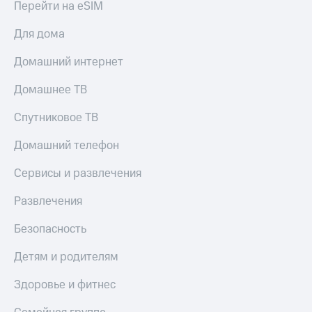
Перейти на eSIM
доступ
висы и подписки
к геолокации
Для дома
МТС
Сертификаты
Premium
Домашний интернет
безопасности
Подписка
Домашнее ТВ
Всё
на гигабайты
интернета,
под
фильмы,
Спутниковое ТВ
рукой
музыка
в Мой МТС
и многое
Домашний телефон
другое
Посмотрите,
Сервисы и развлечения
что
Семейная
полезного
группа
Развлечения
есть
в нашем
Скидка
приложении
Безопасность
на тарифы,
общие
КИОН
Детям и родителям
подписки
и услуги,
КИОН
Здоровье и фитнес
доступ
Музыка
к геолокации