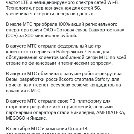
частот LTE и нелицензируемого спектра сетей Wi-Fi.
Рынок
Технология, предназначенная для сетей 5G,
облигаций
увеличивает скорости передачи данных.
Описание
В июле МТС приобрела 100% акций регионального
Еврооблигации-2023
оператора связи ОАО «Сотовая cвязь Башкортостана»
Уведомление
(ССБ) за 300 миллионов рублей.
о
погашении
В августе МТС открыла федеральный центр
именных
клиентского сервиса в Набережных Челнах для
облигаций
обслуживания клиентов мобильной связи МТС по всей
Другое
стране по финансовым и техническим вопросам.
Регистратор
В августе МТС объявила о запуске робота-рекрутера
Реквизиты
Веры, разработки российского стартапа Stafory, для
Контакты
поиска на интернет-ресурсах резюме кандидатов на
йчивое развитие
вакансии в МТС.
и деловая этика
В августе МТС открыла свою ТВ-платформу для
На главную
сторонних разработчиков приложений, первыми
партнерами оператора стали Википедия, AMEDIATEKA,
MEGOGO и Яндекс.
В сентябре МТС и компания Group-IB,