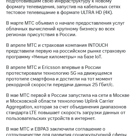
подготовившим свою инфраструктуру к новому
формату телевидения, запустив на кабельных сетях
Достижения
тестовое телевещание в формате ULTRA HD (4К).
Интервью
В марте МТС объявил о начале предоставления услуг
облачных вычислений крупному бизнесу во всех
Финансовая
регионах присутствия в России.
отчетность
В апреле МТС и страховая компания INTOUCH
Контакты
представили первую на российском рынке страховую
программу «Умные километры» на базе IoT.
Новости
В апреле МТС и Ericsson впервые в России
в
протестировали технологию 5G на движущемся
регионе
прототипе смартфона и достигли на тот момент
рекордной скорости передачи данных 25 Гбит/с.
м и акционерам
Корпоративное
В мае МТС первой в России запустила на сети в Москве
управление
и Московской области технологию Uplink Carrier
Aggregation, которая за счет объединения диапазонов
Корпоративный
стандарта LTE повышает скорость загрузки данных от
секретарь
пользовательских устройств в интернет.
Раскрытие
информации
В мае МТС и ЕВРАЗ заключили соглашение о
Информация
сотрудничестве для развития социокультурной сферы