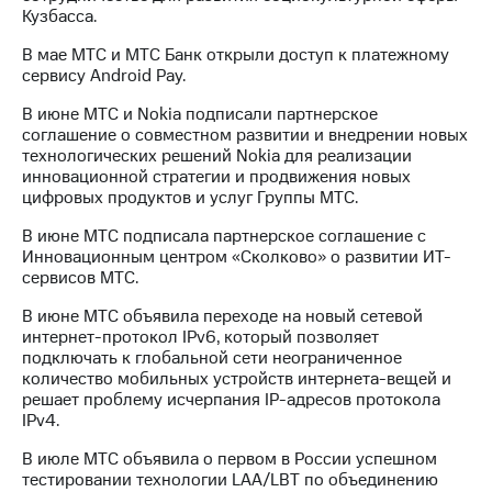
акционерам
Кузбасса.
Документы
ПАО
В мае МТС и МТС Банк открыли доступ к платежному
"МТС"
сервису Android Pay.
Собрания
акционеров
В июне МТС и Nokia подписали партнерское
Личный
соглашение о совместном развитии и внедрении новых
кабинет
технологических решений Nokia для реализации
акционера
инновационной стратегии и продвижения новых
Акционерный
цифровых продуктов и услуг Группы МТС.
капитал
Контроль
В июне МТС подписала партнерское соглашение с
и
Инновационным центром «Сколково» о развитии ИТ-
аудит
сервисов МТС.
Рынок
В июне МТС объявила переходе на новый сетевой
акций
интернет-протокол IPv6, который позволяет
подключать к глобальной сети неограниченное
Описание
количество мобильных устройств интернета-вещей и
Программа
решает проблему исчерпания IP-адресов протокола
приобретения
IPv4.
Порядок
выкупа
В июле МТС объявила о первом в России успешном
акций
тестировании технологии LAA/LBT по объединению
Дивиденды