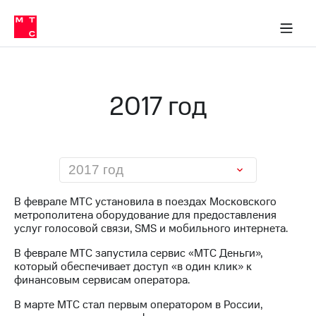
О
сторам и акционерам
Комплаенс и деловая этика
Устойчивое развитие
Медиа-центр
О МТС
О МТС
На главную
компании
О
компании
Стратегия
Стратегия
Карьера
2017 год
в МТС
Карьера
в МТС
Пресс-
релизы
История
компании
МТС
2017 год
о технологиях
Правовая
информация
В феврале МТС установила в поездах Московского
метрополитена оборудование для предоставления
Контакты
услуг голосовой связи, SMS и мобильного интернета.
Медиа-центр
В феврале МТС запустила сервис «МТС Деньги»,
Пресс-
который обеспечивает доступ «в один клик» к
релизы
финансовым сервисам оператора.
МТС
В марте МТС стал первым оператором в России,
о технологиях