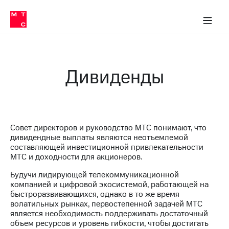
О
сторам и акционерам
Комплаенс и деловая этика
Устойчивое развитие
Медиа-центр
О МТС
О МТС
На главную
компании
О
компании
Стратегия
Стратегия
Карьера
Дивиденды
в МТС
Карьера
в МТС
Пресс-
релизы
История
компании
МТС
Совет директоров и руководство МТС понимают, что
о технологиях
Правовая
дивидендные выплаты являются неотъемлемой
информация
составляющей инвестиционной привлекательности
МТС и доходности для акционеров.
Контакты
Будучи лидирующей телекоммуникационной
Медиа-центр
компанией и цифровой экосистемой, работающей на
Пресс-
быстроразвивающихся, однако в то же время
релизы
волатильных рынках, первостепенной задачей МТС
является необходимость поддерживать достаточный
МТС
объем ресурсов и уровень гибкости, чтобы достигать
о технологиях