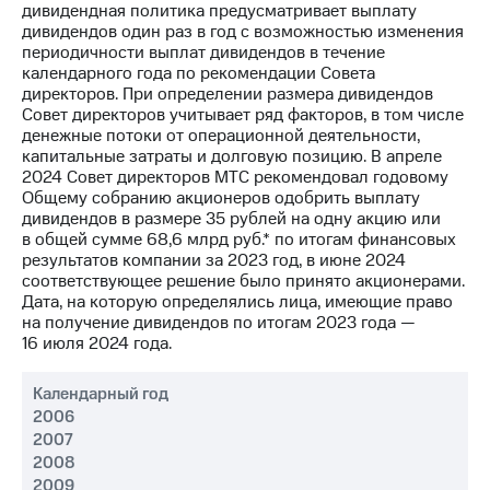
акционерам
дивидендная политика предусматривает выплату
Документы
дивидендов один раз в год с возможностью изменения
ПАО
периодичности выплат дивидендов в течение
"МТС"
календарного года по рекомендации Совета
Собрания
директоров. При определении размера дивидендов
акционеров
Совет директоров учитывает ряд факторов, в том числе
Личный
денежные потоки от операционной деятельности,
кабинет
капитальные затраты и долговую позицию. В апреле
акционера
2024 Совет директоров МТС рекомендовал годовому
Акционерный
Общему собранию акционеров одобрить выплату
капитал
дивидендов в размере 35 рублей на одну акцию или
Контроль
в общей сумме 68,6 млрд руб.* по итогам финансовых
и
результатов компании за 2023 год, в июне 2024
аудит
соответствующее решение было принято акционерами.
Рынок
Дата, на которую определялись лица, имеющие право
акций
на получение дивидендов по итогам 2023 года —
16 июля 2024 года.
Описание
Программа
Календарный год
приобретения
2006
Порядок
2007
выкупа
акций
2008
Дивиденды
2009