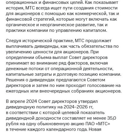
операционных и финансовых целей. Как показывает
история, МТС всегда ищет пути создания стоимости
Достижения
для акционеров с помощью как коммерческой, так и
финансовой стратегий, которые могут включать как
Интервью
органическое и неорганическое развитие, так и
практики компании по управлению капиталом.
Финансовая
отчетность
Следуя исторической практике, МТС продолжает
выплачивать дивиденды, как часть обязательства по
Контакты
увеличению ценности для акционеров. При
определении объема выплат Совет директоров
Новости
принимает во внимание ряд факторов, включая
в
денежные потоки от операционной деятельности,
регионе
капитальные затраты и долговую позицию компании.
Решения о дивидендах предлагаются Советом
м и акционерам
директоров и затем по ним проходит голосование на
Корпоративное
ежегодных или внеочередных собраниях акционеров.
управление
В апреле 2024 Совет директоров утвердил
Корпоративный
дивидендную политику на 2024-2026 гг,
секретарь
в соответствии с которой целевой показатель
Раскрытие
дивидендной доходности составляет не менее 35,0
информации
рубля на одну обыкновенную акцию ПАО «МТС»
Информация
в течение каждого календарного года. Новая