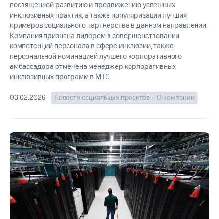
посвященной развитию и продвижению успешных
Рынок
облигаций
инклюзивных практик, а также популяризации лучших
примеров социального партнерства в данном направлении.
Описание
Компания признана лидером в совершенствовании
Еврооблигации-2023
компетенций персонала в сфере инклюзии, также
Уведомление
персональной номинацией лучшего корпоративного
о
амбассадора отмечена менеджер корпоративных
погашении
инклюзивных программ в МТС.
именных
облигаций
03.02.2026
Новости социальных проектов – О компании
Другое
Регистратор
Реквизиты
Контакты
йчивое развитие
и деловая этика
На главную