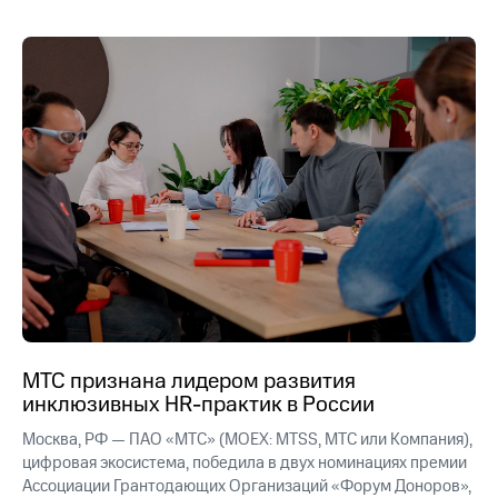
акционерам
Документы
ПАО
"МТС"
Собрания
акционеров
Личный
кабинет
акционера
Акционерный
капитал
Контроль
и
аудит
Рынок
акций
Описание
МТС признана лидером развития
Программа
инклюзивных HR-практик в России
приобретения
Порядок
Москва, РФ — ПАО «МТС» (MOEX: MTSS, МТС или Компания),
выкупа
цифровая экосистема, победила в двух номинациях премии
акций
Ассоциации Грантодающих Организаций «Форум Доноров»,
Дивиденды