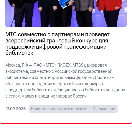
Достижения
Интервью
Финансовая
МТС совместно с партнерами проведет
отчетность
всероссийский грантовый конкурс для
поддержки цифровой трансформации
Контакты
библиотек
Новости
Москва, РФ — ПАО «МТС» (MOEX: MTSS), цифровая
в
регионе
экосистема, совместно с Российской государственной
библиотекой и благотворительным фондом «Система»
м и акционерам
объявила о проведении всероссийского конкурса
Корпоративное
в поддержку библиотек и специалистов библиотечного дела
управление
в селах, малых и средних городах России.
Корпоративный
13.02.2026
Новости социальных проектов – О компании
секретарь
Раскрытие
информации
Информация