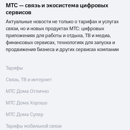
Рынок
МТС — связь и экосистема цифровых
облигаций
сервисов
Описание
Актуальные новости не только о тарифах и услугах
Еврооблигации-2023
связи, но и новых продуктах МТС: цифровых
Уведомление
приложениях для работы и отдыха, ТВ и медиа,
о
погашении
финансовых сервисах, технологиях для запуска и
именных
продвижения бизнеса и других сервисах компании
облигаций
Другое
Тарифы
Регистратор
Реквизиты
Связь, ТВ и интернет
Контакты
йчивое развитие
МТС Дома Отлично
и деловая этика
На главную
МТС Дома Хорошо
МТС Дома Супер
Тарифы мобильной связи