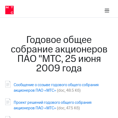
О
сторам и акционерам
Комплаенс и деловая этика
Устойчивое развитие
Медиа-центр
О МТС
О МТС
На главную
компании
О
компании
Стратегия
Стратегия
Карьера
Годовое общее
в МТС
Карьера
в МТС
собрание акционеров
Пресс-
релизы
История
ПАО "МТС, 25 июня
компании
МТС
2009 года
о технологиях
Правовая
информация
Контакты
Сообщение о созыве годового общего собрания
акционеров ПАО «МТС»
(doc, 48.5 Кб)
Медиа-центр
Пресс-
релизы
Проект решений годового общего собрания
акционеров ПАО «МТС»
(doc, 47.5 Кб)
МТС
о технологиях