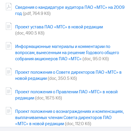
акционерам
Документы
Сведения о кандидатуре аудитора ПАО «МТС» на 2009
ПАО
год
(pdf, 764.9 Кб)
"МТС"
Собрания
Проект устава ПАО «МТС» в новой редакции
акционеров
(doc, 490.5 Кб)
Личный
кабинет
акционера
Информационные материалы и комментарии по
Акционерный
вопросам, вынесенным на решение Годового общего
капитал
собрания акционеров ПАО «МТС»
(doc, 95.0 Кб)
Контроль
и
Проект положения о Совете директоров ПАО «МТС» в
аудит
новой редакции
(doc, 350.5 Кб)
Рынок
акций
Проект положения о Правлении ПАО «МТС» в новой
Описание
редакции
(doc, 167.5 Кб)
Программа
приобретения
Проект положения о вознаграждениях и компенсациях,
Порядок
выплачиваемых членам Совета директоров ПАО
выкупа
акций
«МТС» в новой редакции
(doc, 112.0 Кб)
Дивиденды