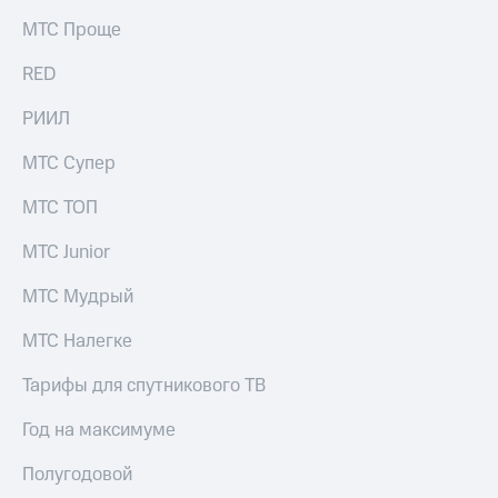
МТС Проще
RED
РИИЛ
МТС Супер
МТС ТОП
МТС Junior
МТС Мудрый
МТС Налегке
Тарифы для спутникового ТВ
Год на максимуме
Полугодовой