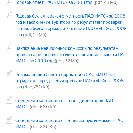
Годовой отчет ПАО «МТС» за 2008 год
(pdf, 2.8 Мб)
Достижения
Годовая бухгалтерская отчетность ПАО «МТС» за 2008
Интервью
год и заключение аудитора по результатам проверки
годовой бухгалтерской отчетности ПАО «МТС» за 2008
Финансовая
год
(pdf, 1.4 Мб)
отчетность
Заключение Ревизионной комиссии по результатам
Контакты
проверки финансово-хозяйственной деятельности ПАО
Новости
«МТС» за 2008 год
(pdf, 2.2 Мб)
в
регионе
Рекомендации Совета директоров ПАО «МТС» по
порядку распределения прибыли ПАО «МТС» за 2008
м и акционерам
год
(doc, 78.0 Кб)
Корпоративное
управление
Сведения о кандидатах в Совет директоров ПАО
Корпоративный
«МТС»
(doc, 56.0 Кб)
секретарь
Раскрытие
Сведения о кандидатах в Ревизионную комиссию ПАО
информации
«МТС»
(doc, 32.5 Кб)
Информация