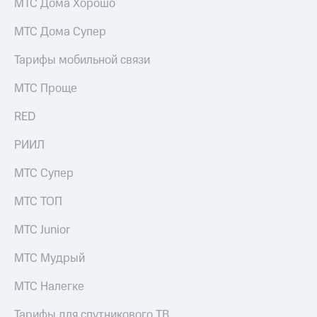
МТС Дома Хорошо
МТС Дома Супер
Тарифы мобильной связи
МТС Проще
RED
РИИЛ
МТС Супер
МТС ТОП
МТС Junior
МТС Мудрый
МТС Налегке
Тарифы для спутникового ТВ