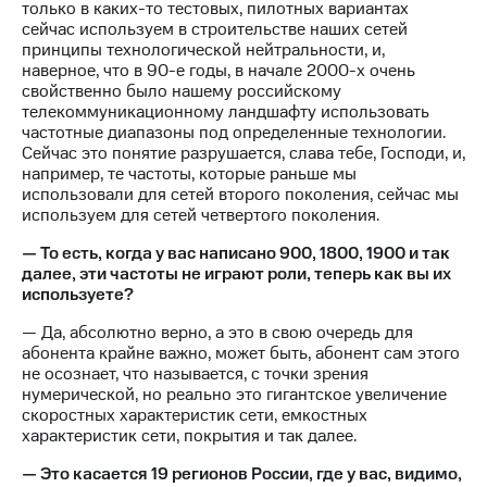
только в каких-то тестовых, пилотных вариантах
Рынок
сейчас используем в строительстве наших сетей
облигаций
принципы технологической нейтральности, и,
наверное, что в 90-е годы, в начале 2000-х очень
Описание
свойственно было нашему российскому
Еврооблигации-2023
телекоммуникационному ландшафту использовать
Уведомление
частотные диапазоны под определенные технологии.
о
Сейчас это понятие разрушается, слава тебе, Господи, и,
погашении
например, те частоты, которые раньше мы
именных
использовали для сетей второго поколения, сейчас мы
облигаций
используем для сетей четвертого поколения.
Другое
— То есть, когда у вас написано 900, 1800, 1900 и так
Регистратор
далее, эти частоты не играют роли, теперь как вы их
Реквизиты
используете?
Контакты
йчивое развитие
— Да, абсолютно верно, а это в свою очередь для
и деловая этика
абонента крайне важно, может быть, абонент сам этого
На главную
не осознает, что называется, с точки зрения
нумерической, но реально это гигантское увеличение
скоростных характеристик сети, емкостных
характеристик сети, покрытия и так далее.
— Это касается 19 регионов России, где у вас, видимо,