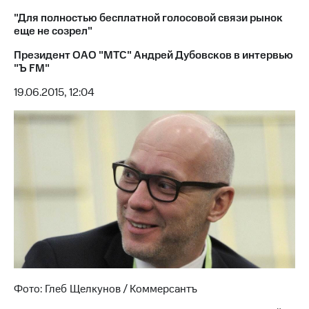
"Для полностью бесплатной голосовой связи рынок
Достижения
еще не созрел"
Интервью
Президент ОАО "МТС" Андрей Дубовсков в интервью
"Ъ FM"
Финансовая
отчетность
19.06.2015, 12:04
Контакты
Новости
в
регионе
м и акционерам
Корпоративное
управление
Корпоративный
секретарь
Раскрытие
информации
Фото: Глеб Щелкунов / Коммерсантъ
Информация