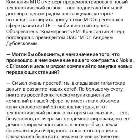
акционерам
Компания МТС в четверг продемонстрировала новый
Документы
технологический рывок — она подписала большой
ПАО
договор с целым рядом поставщиков, которые
"МТС"
позволят расширить присутствие МТС в регионах в
Собрания
сфере развития LTE — мобильного интернета.
акционеров
Обозреватель "Коммерсантъ FM" Константин Эггерт
Личный
поговорил с президентом ОАО "МТС" Андреем
кабинет
Дубовсковым.
акционера
— Могли бы объяснить, в чем значение того, что
Акционерный
произошло, в чем значение вашего контракта с Nokia,
капитал
с Ericsson и целым рядом компаний по закупке новых
Контроль
передающих станций?
и
аудит
— Смысл очень простой: мы вкладываем гигантские
Рынок
деньги в развитие наших сетей. По большому счету,
акций
никто из российских телекоммуникационных
компаний в нашей сфере не имеет таких объемов
Описание
капиталовложений за последние годы, и тот
Программа
технологический рывок, о котором вы сказали, — его,
приобретения
безусловно, не вчера мы продемонстрировали, мы его
Порядок
демонстрируем постоянно, в четверг была некая
выкупа
формализация очередного этапа этого процесса.
акций
Связана она была вот с чем: мы очень активно не
Дивиденды