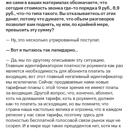
же сами в ваших материалах обозначаете, что
сегодня стоимость звонка где-то порядка 9 руб., 8,9
руб., что-то типа такого. Вы отказываетесь от этих
денег, потому что думаете, что объем разговоров
позволит вам поднять, ну или, по крайней мере,
превысить эту сумму?
— Ну, это несколько утрированный постулат.
— Вот я пытаюсь так лапидарно…
— Да, мы по-другому описываем эту ситуацию.
Главным идентификатором платности роуминга как раз
является необходимость для абонента платить за
входящие, вот этот главный негативный идентификатор
мы исключили. Сейчас продаваемые нами новые
тарифные планы с этой точки зрения не имеют платы
за входящие. Другой вопрос, что, конечно, абонент,
хоть на домашнем тарифе, хоть в роуминге, должен
как-то платить за исходящие, но вы помните, что
страна наша настолько велика и огромна, что в каждом
регионе у нас свои тарифы, поэтому здесь для
полностью бесплатной голосовой связи рынок еще не
созрел. И в мире еще таких прецедентов нет, хотя мы к