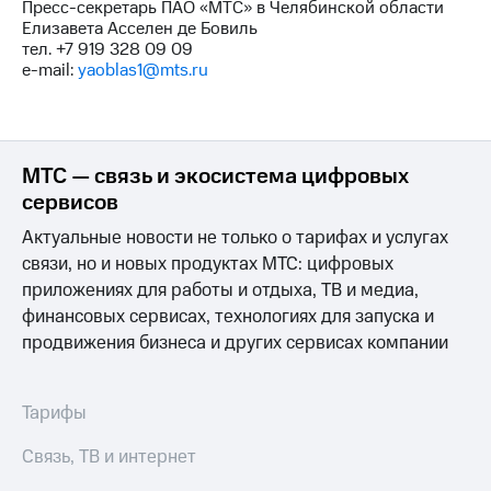
Пресс-секретарь ПАО «МТС» в Челябинской области
Рынок
Елизавета Асселен де Бовиль
облигаций
тел. +7 919 328 09 09
e-mail:
yaoblas1@mts.ru
Описание
Еврооблигации-2023
Уведомление
о
погашении
МТС — связь и экосистема цифровых
именных
сервисов
облигаций
Другое
Актуальные новости не только о тарифах и услугах
Регистратор
связи, но и новых продуктах МТС: цифровых
Реквизиты
приложениях для работы и отдыха, ТВ и медиа,
Контакты
финансовых сервисах, технологиях для запуска и
йчивое развитие
продвижения бизнеса и других сервисах компании
и деловая этика
На главную
Тарифы
Связь, ТВ и интернет