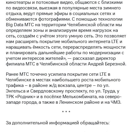
акционерам
кинотеатры и потоковые видео, общаются с близкими
Документы
по видеосвязи, выезжая в популярные места зимнего
ПАО
отдыха, ведут прямые эфиры в социальных сетях и
"МТС"
обмениваются фотографиями. С помощью технологии
Собрания
Big Data МТС на территории Челябинской области мы
акционеров
определяем зоны и анализируем время нагрузок на
Личный
сеть, создаём с учётом этого умную сеть. Это позволяет
кабинет
нам расширять покрытие мобильного интернета LTE и
акционера
наращивать ёмкость сети, перераспределять мощности
Акционерный
и планировать дальнейшие работы по модернизации с
капитал
учетом интересов жителей», — рассказал директор
Контроль
филиала МТС в Челябинской области Андрей Березной.
и
аудит
Ранее МТС точечно усилила покрытие сети LTE в
Рынок
Челябинске в местах наибольшего роста мобильного
акций
трафика – в районе ж/д вокзала, центре – по ул.
Энгельса и Свердловскому проспекту, по ул. Труда, у
Описание
ТРК «Родник» и в посёлке Мелькомбината, на северо-
Программа
западе города, а также в Ленинском районе и на ЧМЗ.
приобретения
* * *
Порядок
выкупа
За дополнительной информацией обращайтесь:
акций
Дивиденды