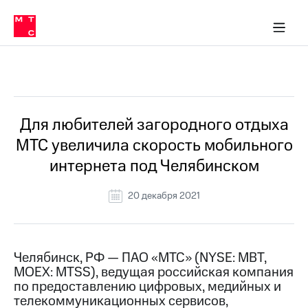
О
сторам и акционерам
Комплаенс и деловая этика
Устойчивое развитие
Медиа-центр
О МТС
О МТС
На главную
компании
О
компании
Стратегия
Стратегия
Все Новости
Карьера
в МТС
Карьера
в МТС
Пресс-
Для любителей загородного отдыха
релизы
История
МТС увеличила скорость мобильного
компании
МТС
интернета под Челябинском
о технологиях
Правовая
информация
20 декабря 2021
Контакты
Медиа-центр
Пресс-
Челябинск, РФ — ПАО «МТС» (NYSE: MBT,
релизы
MOEX: MTSS), ведущая российская компания
по предоставлению цифровых, медийных и
МТС
телекоммуникационных сервисов,
о технологиях