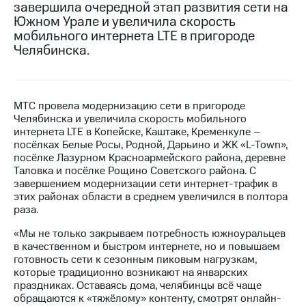
завершила очередной этап развития сети на
Южном Урале и увеличила скорость
Достижения
мобильного интернета LTE в пригороде
Интервью
Челябинска.
Финансовая
отчетность
МТС провела модернизацию сети в пригороде
Контакты
Челябинска и увеличила скорость мобильного
интернета LTE в Копейске, Каштаке, Кременкуле –
Новости
посёлках Белые Росы, Родной, Дарьино и ЖК «L-Town»,
в
посёлке Лазурном Красноармейского района, деревне
регионе
Таловка и посёлке Рощино Советского района. С
завершением модернизации сети интернет-трафик в
м и акционерам
этих районах области в среднем увеличился в полтора
Корпоративное
раза.
управление
«Мы не только закрываем потребность южноуральцев
Корпоративный
в качественном и быстром интернете, но и повышаем
секретарь
готовность сети к сезонным пиковым нагрузкам,
Раскрытие
которые традиционно возникают на январских
информации
праздниках. Оставаясь дома, челябинцы всё чаще
Информация
обращаются к «тяжёлому» контенту, смотрят онлайн-