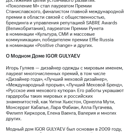
достижения целей устойчивого развития.
«Поколение М» стал лауреатом Премии
Станиславского, финалистом главной международной
премии в области связей с общественностью,
брендинга и управления репутацией SABRE Awards
(Великобритания), лауреатом Премии Рунета
в номинации «Культура, СМИ и массовые
коммуникации», победителем премии Effie Russia
в номинации «Positive change» и других.
О Модном Доме IGOR GULYAEV
Игорь Гуляев — дизайнер одежды с мировым именем,
лауреат многочисленных премий, в том числе
«Дизайнер года», «Лучший меховой дизайнер»,
«Международный прорыв», «Лучший Меховой Бренд»,
«Русское имя мехового кутюра». Его работы украшают
гардеробы таких мировых и российских
знаменитостей, как Уитни Хьюстон, Орнелла Мути,
Монсеррат Кабалье, Лара Фабиан, Алла Пугачева,
Филипп Киркоров, Елена Ваенга, Валерия и многих
других.
Модный дом IGOR GULYAEV был основан в 2009 году,