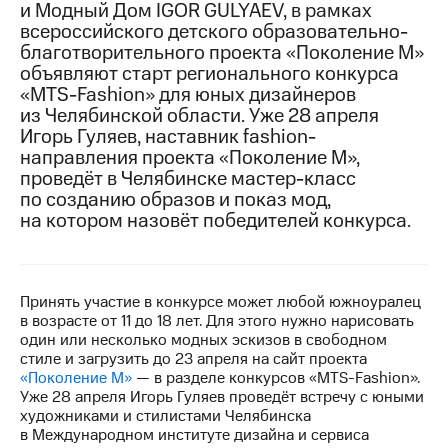
и Модный Дом IGOR GULYAEV, в рамках
всероссийского детского образовательно-
Достижения
благотворительного проекта «Поколение М»
Интервью
объявляют старт регионального конкурса
«MTS-Fashion» для юных дизайнеров
Финансовая
из Челябинской области. Уже 28 апреля
отчетность
Игорь Гуляев, наставник fashion-
направления проекта «Поколение М»,
Контакты
проведёт в Челябинске мастер-класс
по созданию образов и показ мод,
Новости
на котором назовёт победителей конкурса.
в
регионе
м и акционерам
Корпоративное
Принять участие в конкурсе может любой южноуралец
управление
в возрасте от 11 до 18 лет. Для этого нужно нарисовать
один или несколько модных эскизов в свободном
Корпоративный
стиле и загрузить до 23 апреля на сайт проекта
секретарь
«Поколение М»
— в разделе конкурсов «MTS-Fashion».
Раскрытие
Уже 28 апреля Игорь Гуляев проведёт встречу с юными
информации
художниками и стилистами Челябинска
Информация
в Международном институте дизайна и сервиса