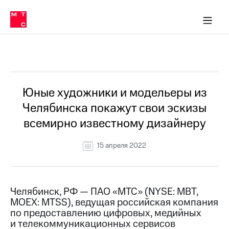
О
сторам и акционерам
Комплаенс и деловая этика
Устойчивое развитие
Медиа-центр
О МТС
О МТС
На главную
компании
О
компании
Стратегия
Стратегия
Все Новости
Карьера
в МТС
Карьера
в МТС
Пресс-
Юные художники и модельеры из
релизы
История
Челябинска покажут свои эскизы
компании
МТС
всемирно известному дизайнеру
о технологиях
Правовая
информация
15 апреля 2022
Контакты
Медиа-центр
Пресс-
Челябинск, РФ — ПАО «МТС» (NYSE: MBT,
релизы
MOEX: MTSS), ведущая российская компания
по предоставлению цифровых, медийных
МТС
и телекоммуникационных сервисов
о технологиях