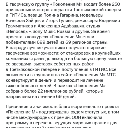
В творческую группу «Поколения М» входят более 250
признанных мастеров: педагоги Третьяковской галереи
и ГИТИСа, певица Полина Гагарина, модельеры
Вячеслав Зайцев и Игорь Гуляев, режиссеры Владимир
Грамматиков и Александр Адабашьян, студия
«Непоседы», Sony Music Russia и другие. За время
проекта в конкурсах «Поколение М» стали
победителями 699 детей из 69 регионов страны.
В награду лучшие участники получают широкие
творческие возможности: от стажировок в крупнейших
компаниях страны до выхода на большую сцену вместе
со звездами, выставок собственных работ
в Третьяковской галерее и поступления в ГИТИС. Все
активности в группах и на сайте «Поколения М» МТС
конвертирует в деньги и переводит на лечение
тяжелобольных детей. В рамках «Поколения М»
собрано более 22 миллионов рублей, которые
направлены на лечение 69 детей.
Признание и значимость благотворительного проекта
«Поколение М» подтверждены рядом статусных, в том
числе международных премий. ООН включила
программу в перечень ведущих мировых практик для