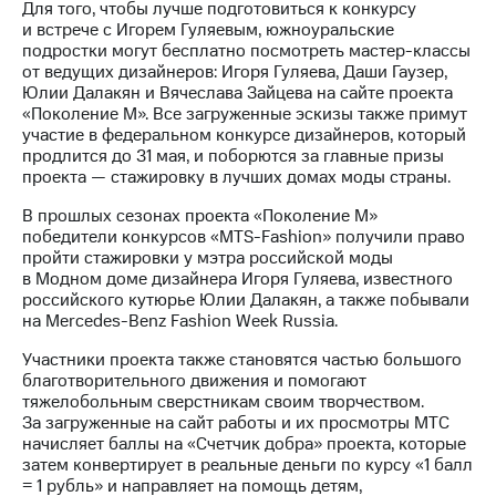
Для того, чтобы лучше подготовиться к конкурсу
Рынок
и встрече с Игорем Гуляевым, южноуральские
облигаций
подростки могут бесплатно посмотреть мастер-классы
от ведущих дизайнеров: Игоря Гуляева, Даши Гаузер,
Описание
Юлии Далакян и Вячеслава Зайцева на сайте проекта
Еврооблигации-2023
«Поколение М». Все загруженные эскизы также примут
Уведомление
участие в федеральном конкурсе дизайнеров, который
о
продлится до 31 мая, и поборются за главные призы
погашении
проекта — стажировку в лучших домах моды страны.
именных
облигаций
В прошлых сезонах проекта «Поколение М»
Другое
победители конкурсов «MTS-Fashion» получили право
пройти стажировки у мэтра российской моды
Регистратор
в Модном доме дизайнера Игоря Гуляева, известного
Реквизиты
российского кутюрье Юлии Далакян, а также побывали
Контакты
на Mercedes-Benz Fashion Week Russia.
йчивое развитие
и деловая этика
Участники проекта также становятся частью большого
На главную
благотворительного движения и помогают
тяжелобольным сверстникам своим творчеством.
За загруженные на сайт работы и их просмотры МТС
начисляет баллы на «Счетчик добра» проекта, которые
затем конвертирует в реальные деньги по курсу «1 балл
= 1 рубль» и направляет на помощь детям,