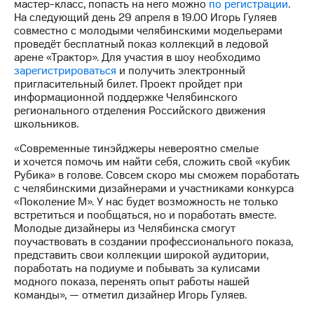
акционерам
мастер-класс, попасть на него можно
по регистрации
.
Документы
На следующий день 29 апреля в 19.00 Игорь Гуляев
ПАО
совместно с молодыми челябинскими модельерами
"МТС"
проведёт бесплатный показ коллекций в ледовой
Собрания
арене «Трактор». Для участия в шоу необходимо
акционеров
зарегистрироваться
и получить электронный
Личный
пригласительный билет. Проект пройдет при
кабинет
информационной поддержке Челябинского
акционера
регионального отделения Российского движения
Акционерный
школьников.
капитал
«Современные тинэйджеры невероятно смелые
Контроль
и хочется помочь им найти себя, сложить свой «кубик
и
Рубика» в голове. Совсем скоро мы сможем поработать
аудит
с челябинскими дизайнерами и участниками конкурса
Рынок
«Поколение М». У нас будет возможность не только
акций
встретиться и пообщаться, но и поработать вместе.
Молодые дизайнеры из Челябинска смогут
Описание
поучаствовать в создании профессионального показа,
Программа
представить свои коллекции широкой аудитории,
приобретения
поработать на подиуме и побывать за кулисами
Порядок
модного показа, перенять опыт работы нашей
выкупа
команды», — отметил дизайнер Игорь Гуляев.
акций
Дивиденды