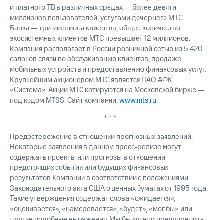
и платного ТВ в различных средах — более девяти
миллионов пользователей, услугами дочернего МТС
Банка — три миллиона клиентов, общее количество
экосистемных клиентов МТС превышает 12 миллионов.
Компания располагает в России розничной сетью из 5 420
салонов связи по обслуживанию клиентов, продаже
мобильных устройств и предоставлению финансовых услуг.
Крупнейшим акционером МТС является ПАО АФК
«Система». Акции МТС котируются на Московской бирже —
под кодом MTSS. Сайт компании:
www.mts.ru
.
* * *
Предостережение в отношении прогнозных заявлений.
Некоторые заявления в данном пресс-релизе могут
содержать проекты или прогнозы в отношении
предстоящих событий или будущих финансовых
результатов Компании в соответствии с положениями
Законодательного акта США о ценных бумагах от 1995 года.
Такие утверждения содержат слова «ожидается»,
«оценивается», «намеревается», «будет», «мог бы» или
другие подобные выражения. Мы бы хотели предупредить,