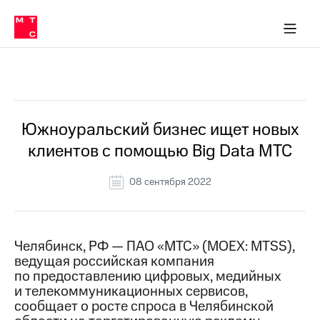
О
сторам и акционерам
Комплаенс и деловая этика
Устойчивое развитие
Медиа-центр
О МТС
О МТС
На главную
компании
О
компании
Стратегия
Стратегия
Все Новости
Карьера
в МТС
Карьера
в МТС
Пресс-
Южноуральский бизнес ищет новых
релизы
История
клиентов с помощью Big Data МТС
компании
МТС
о технологиях
Правовая
08 сентября 2022
информация
Контакты
Челябинск, РФ — ПАО «МТС» (MOEX: MTSS),
Медиа-центр
ведущая российская компания
Пресс-
по предоставлению цифровых, медийных
релизы
и телекоммуникационных сервисов,
МТС
сообщает о росте спроса в Челябинской
о технологиях