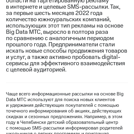
области на таргетированную рекламу
в интернете и целевые SMS-рассылки. Так,
Достижения
за первые шесть месяцев 2022 года
количество южноуральских компаний,
Интервью
использующих этот тип рекламы на основе
Big Data МТС, выросло в полтора раза
Финансовая
по сравнению с аналогичным периодом
отчетность
прошлого года. Предприниматели стали
Контакты
искать новые способы продвижения товаров
и услуг, а также активно пробовать digital-
Новости
сервисы для эффективного взаимодействия
в
с целевой аудиторией.
регионе
м и акционерам
Корпоративное
Чаще всего информационные рассылки на основе Big
управление
Data МТС используют для поиска новых клиентов
и удержания действующих покупателей с помощью
Корпоративный
точечного информирования об акциях, действующих
секретарь
скидках и сезонных предложениях. Например, в этом
Раскрытие
году в Челябинске детский образовательный центр
информации
с помощью SMS-рассылки информировал родителей
Информация
школьников о летних программах и приглашал