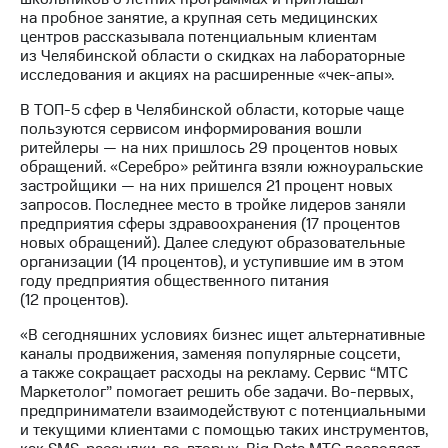
акционерам
на пробное занятие, а крупная сеть медицинских
Документы
центров рассказывала потенциальным клиентам
ПАО
из Челябинской области о скидках на лабораторные
"МТС"
исследования и акциях на расширенные «чек-апы».
Собрания
акционеров
В ТОП-5 сфер в Челябинской области, которые чаще
Личный
пользуются сервисом информирования вошли
кабинет
ритейлеры — на них пришлось 29 процентов новых
акционера
обращений. «Серебро» рейтинга взяли южноуральские
Акционерный
застройщики — на них пришелся 21 процент новых
капитал
запросов. Последнее место в тройке лидеров заняли
Контроль
предприятия сферы здравоохранения (17 процентов
и
новых обращений). Далее следуют образовательные
аудит
организации (14 процентов), и уступившие им в этом
Рынок
году предприятия общественного питания
акций
(12 процентов).
Описание
«В сегодняшних условиях бизнес ищет альтернативные
Программа
каналы продвижения, заменяя популярные соцсети,
приобретения
а также сокращает расходы на рекламу. Сервис “МТС
Порядок
Маркетолог” помогает решить обе задачи. Во-первых,
выкупа
предприниматели взаимодействуют с потенциальными
акций
и текущими клиентами с помощью таких инструментов,
Дивиденды