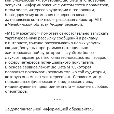
как SMS-рассылки, во-вторых, Big Data МТС позволяет
Рынок
запускать информирование с учетом сотен параметров,
облигаций
в том числе, интересов аудитории и геолокации,
благодаря чему компания не переплачивает
Описание
за нецелевые контакты», — рассказал директор МТС
Еврооблигации-2023
в Челябинской области Андрей Березной.
Уведомление
о
«МТС Маркетолог» помогает самостоятельно запускать
погашении
таргетированную рассылку сообщений и рекламу
именных
в интернете, точечно рассказывать о новых услугах,
облигаций
акциях, бонусных программах потенциально
Другое
заинтересованной аудитории — с учётом более
двухсот параметров, включая геолокацию, пол, возраст
Регистратор
и сферу интересов потенциального покупателя.
Реквизиты
В основе сервиса лежит Big Data МТС, которая
Контакты
позволяет показывать рекламу только той аудитории,
йчивое развитие
которую она может заинтересовать. Сервисом могут
и деловая этика
пользоваться физические и юридические лица,
На главную
индивидуальные предприниматели — абоненты любых
операторов.
* * *
За дополнительной информацией обращайтесь: