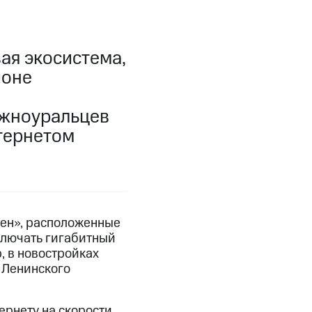
ая экосистема,
йоне
южноуральцев
тернетом
ен», расположенные
ключать гигабитный
 в новостройках
 Ленинского
ернету на скорости