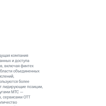
дущая компания
анных и доступа
ов, включая финтех
области объединенных
ислений,
ользуются более
ет лидирующие позиции,
лугами МТС —
в, сервисами OTT
оличество