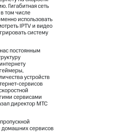
ю. Гигабитная сеть
в том числе
еменно использовать
отреть IPTV и видео
тегрировать систему
 нас постоянным
труктуру
 интернету
 геймеры,
личества устройств
тернет-сервисов
скоростной
угими сервисами
азал директор МТС
 пропускной
я домашних сервисов