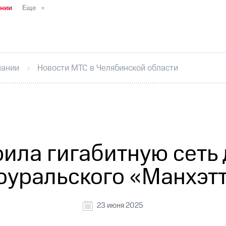
ании
Еще
ТС
Пресс-релизы
МТС о технологиях
ТС
История компании
Правовая информация
Конта
стижения
Интервью
Финансовая отчетность
Конта
пании
Новости МТС в Челябинской области
тивный секретарь
Раскрытие информации
Информа
ный кабинет акционера
Акционерный капитал
Конт
Порядок выкупа акций
Дивиденды
Рынок облигаци
 погашении именных облигаций
Другое
Регистрато
ила гигабитную сеть 
уральского «Манхэт
23 июня 2025