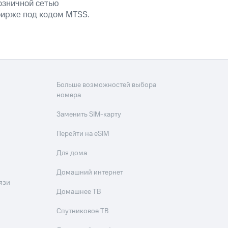
озничной сетью
 бирже под кодом MTSS.
Больше возможностей выбора
номера
Заменить SIM-карту
Перейти на eSIM
Для дома
Домашний интернет
язи
Домашнее ТВ
Спутниковое ТВ