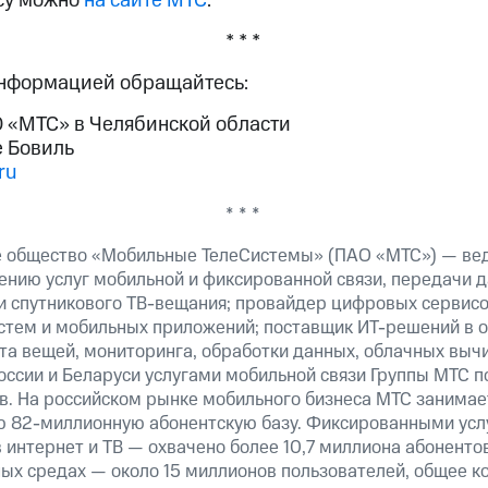
су можно
на сайте МТС
.
* * *
информацией обращайтесь:
 «МТС» в Челябинской области
е Бовиль
ru
* * *
е общество «Мобильные ТелеСистемы» (ПАО «МТС») — ве
ению услуг мобильной и фиксированной связи, передачи д
 и спутникового ТВ-вещания; провайдер цифровых сервис
истем и мобильных приложений; поставщик ИТ-решений в 
та вещей, мониторинга, обработки данных, облачных выч
оссии и Беларуси услугами мобильной связи Группы МТС п
в. На российском рынке мобильного бизнеса МТС занима
ю 82-миллионную абонентскую базу. Фиксированными ус
 интернет и ТВ — охвачено более 10,7 миллиона абоненто
ных средах — около 15 миллионов пользователей, общее к