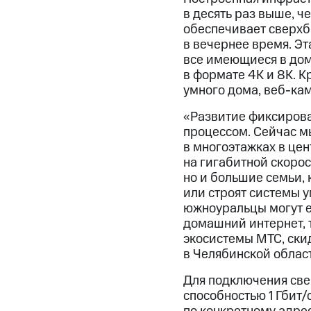
в десять раз выше, ч
обеспечивает сверхб
в вечернее время. Э
все имеющиеся в дом
в формате 4К и 8К. К
умного дома, веб-ка
«Развитие фиксирова
процессом. Сейчас м
в многоэтажках в цен
на гигабитной скорос
но и большие семьи, 
или строят системы 
южноуральцы могут е
домашний интернет, 
экосистемы МТС, ски
в Челябинской облас
Для подключения све
способностью 1 Гбит