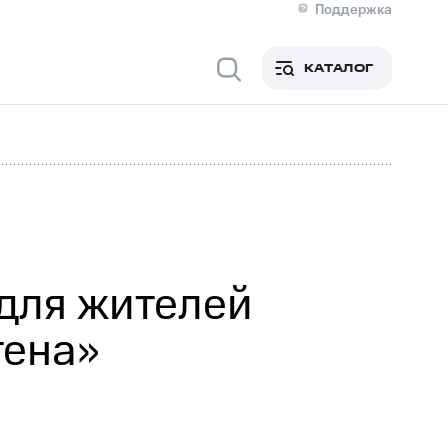
Поддержка
О МТС
кты
КАТАЛОГ
Медиа-центр
кты
Новости в регионе
Инвесторам и акционерам
ция акционерам
Документы
роль и аудит
Рынок акций
й
Описание
р
Реквизиты
Контакты
Устойчивое развитие
Комплаенс и деловая этика
На главную
для жителей
тена»