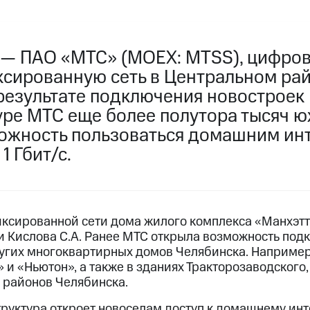
 — ПАО «МТС» (MOEX: MTSS), цифров
сированную сеть в Центральном ра
 результате подключения новостроек
уре МТС еще более полутора тысяч 
ожность пользоваться домашним ин
1 Гбит/с.
ксированной сети дома жилого комплекса «Манхэтт
ии Кислова С.А. Ранее МТС открыла возможность под
угих многоквартирных домов Челябинска. Например,
и «Ньютон», а также в зданиях Тракторозаводского,
 районов Челябинска.
руктура откроет новоселам доступ к домашнему инт