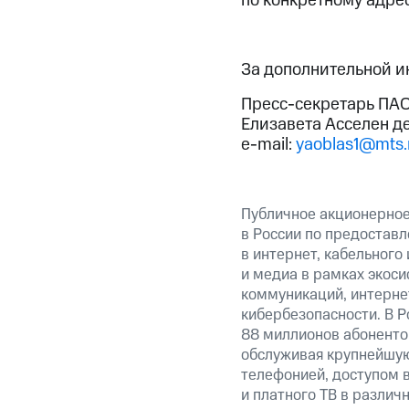
по конкретному адре
За дополнительной 
Пресс-секретарь ПАО
Елизавета Асселен д
e-mail:
yaoblas1@mts.
Публичное акционерно
в России по предоставл
в интернет, кабельного
и медиа в рамках экос
коммуникаций, интерне
кибербезопасности. В Р
88 миллионов абоненто
обслуживая крупнейшу
телефонией, доступом в
и платного ТВ в различ