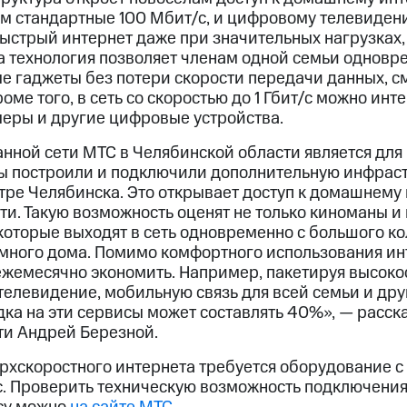
ем стандартные 100 Мбит/с, и цифровому телевидени
ыстрый интернет даже при значительных нагрузках, 
та технология позволяет членам одной семьи одновр
е гаджеты без потери скорости передачи данных, см
роме того, в сеть со скоростью до 1 Гбит/с можно ин
меры и другие цифровые устройства.
нной сети МТС в Челябинской области является для
ы построили и подключили дополнительную инфрас
тре Челябинска. Это открывает доступ к домашнему
ти. Такую возможность оценят не только киноманы и
которые выходят в сеть одновременно с большого ко
умного дома. Помимо комфортного использования ин
жемесячно экономить. Например, пакетируя высоко
телевидение, мобильную связь для всей семьи и др
дка на эти сервисы может составлять 40%», — расск
ти Андрей Березной.
рхскоростного интернета требуется оборудование с
/с. Проверить техническую возможность подключени