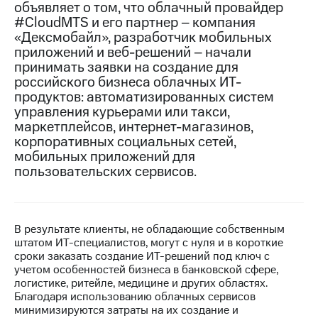
объявляет о том, что облачный провайдер
#CloudMTS и его партнер – компания
Достижения
«Дексмобайл», разработчик мобильных
Интервью
приложений и веб-решений – начали
принимать заявки на создание для
Финансовая
российского бизнеса облачных ИТ-
отчетность
продуктов: автоматизированных систем
управления курьерами или такси,
Контакты
маркетплейсов, интернет-магазинов,
корпоративных социальных сетей,
Новости
мобильных приложений для
в
пользовательских сервисов.
регионе
м и акционерам
Корпоративное
управление
В результате клиенты, не обладающие собственным
штатом ИТ-специалистов, могут с нуля и в короткие
Корпоративный
сроки заказать создание ИТ-решений под ключ с
секретарь
учетом особенностей бизнеса в банковской сфере,
Раскрытие
логистике, ритейле, медицине и других областях.
информации
Благодаря использованию облачных сервисов
Информация
минимизируются затраты на их создание и