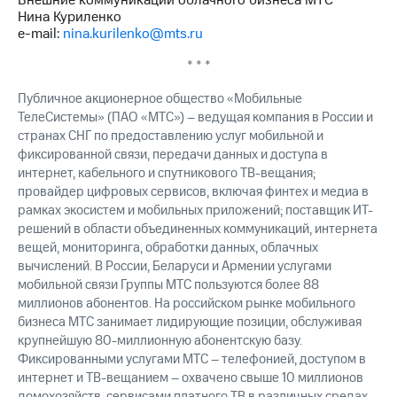
Внешние коммуникации облачного бизнеса МТС
Нина Куриленко
e-mail:
nina.kurilenko@mts.ru
* * *
Публичное акционерное общество «Мобильные
ТелеСистемы» (ПАО «МТС») – ведущая компания в России и
странах СНГ по предоставлению услуг мобильной и
фиксированной связи, передачи данных и доступа в
интернет, кабельного и спутникового ТВ-вещания;
провайдер цифровых сервисов, включая финтех и медиа в
рамках экосистем и мобильных приложений; поставщик ИТ-
решений в области объединенных коммуникаций, интернета
вещей, мониторинга, обработки данных, облачных
вычислений. В России, Беларуси и Армении услугами
мобильной связи Группы МТС пользуются более 88
миллионов абонентов. На российском рынке мобильного
бизнеса МТС занимает лидирующие позиции, обслуживая
крупнейшую 80-миллионную абонентскую базу.
Фиксированными услугами МТС – телефонией, доступом в
интернет и ТВ-вещанием – охвачено свыше 10 миллионов
домохозяйств, сервисами платного ТВ в различных средах –