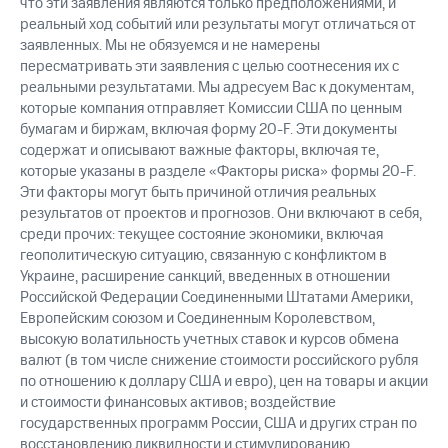
что эти заявления являются только предположениями, и
реальный ход событий или результаты могут отличаться от
заявленных. Мы не обязуемся и не намерены
пересматривать эти заявления с целью соотнесения их с
реальными результатами. Мы адресуем Вас к документам,
которые компания отправляет Комиссии США по ценным
бумагам и биржам, включая форму 20-F. Эти документы
содержат и описывают важные факторы, включая те,
которые указаны в разделе «Факторы риска» формы 20-F.
Эти факторы могут быть причиной отличия реальных
результатов от проектов и прогнозов. Они включают в себя,
среди прочих: текущее состояние экономики, включая
геополитическую ситуацию, связанную с конфликтом в
Украине, расширение санкций, введенных в отношении
Российской Федерации Соединенными Штатами Америки,
Европейским союзом и Соединенным Королевством,
высокую волатильность учетных ставок и курсов обмена
валют (в том числе снижение стоимости российского рубля
по отношению к доллару США и евро), цен на товары и акции
и стоимости финансовых активов; воздействие
государственных программ России, США и других стран по
восстановлению ликвидности и стимулированию