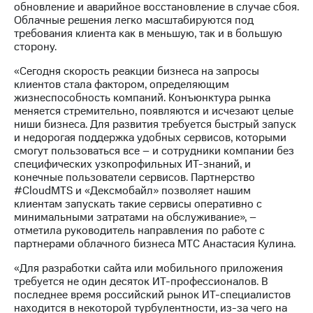
обновление и аварийное восстановление в случае сбоя.
Рынок
Облачные решения легко масштабируются под
облигаций
требования клиента как в меньшую, так и в большую
сторону.
Описание
Еврооблигации-2023
«Сегодня скорость реакции бизнеса на запросы
Уведомление
клиентов стала фактором, определяющим
о
жизнеспособность компаний. Конъюнктура рынка
погашении
меняется стремительно, появляются и исчезают целые
именных
ниши бизнеса. Для развития требуется быстрый запуск
облигаций
и недорогая поддержка удобных сервисов, которыми
Другое
смогут пользоваться все – и сотрудники компании без
специфических узкопрофильных ИТ-знаний, и
Регистратор
конечные пользователи сервисов. Партнерство
Реквизиты
#CloudMTS и «Дексмобайл» позволяет нашим
Контакты
клиентам запускать такие сервисы оперативно с
йчивое развитие
минимальными затратами на обслуживание», –
и деловая этика
отметила руководитель направления по работе с
На главную
партнерами облачного бизнеса МТС Анастасия Кулина.
«Для разработки сайта или мобильного приложения
требуется не один десяток ИТ-профессионалов. В
последнее время российский рынок ИТ-специалистов
находится в некоторой турбулентности, из-за чего на