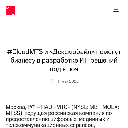
О
сторам и акционерам
Комплаенс и деловая этика
Устойчивое развитие
Медиа-центр
О МТС
О МТС
На главную
компании
О
компании
Стратегия
Стратегия
Все Новости
Карьера
в МТС
Карьера
в МТС
Пресс-
#CloudMTS и «Дексмобайл» помогут
релизы
История
бизнесу в разработке ИТ-решений
компании
МТС
под ключ
о технологиях
Правовая
информация
11 мая 2022
Контакты
Медиа-центр
Пресс-
Москва, РФ – ПАО «МТС» (NYSE: MBT, MOEX:
релизы
MTSS), ведущая российская компания по
предоставлению цифровых, медийных и
МТС
телекоммуникационных сервисов,
о технологиях