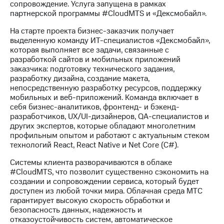
акционерам
сопровождение. Услуга запущена в рамках
Документы
партнерской программы #CloudMTS и «Дексмобайл».
ПАО
"МТС"
На старте проекта бизнес-заказчик получает
Собрания
выделенную команду ИТ-специалистов «Дексмобайл»,
акционеров
которая выполняет все задачи, связанные с
Личный
разработкой сайтов и мобильных приложений
кабинет
заказчика: подготовку технического задания,
акционера
разработку дизайна, создание макета,
Акционерный
непосредственную разработку ресурсов, поддержку
капитал
мобильных и веб-приложений. Команда включает в
Контроль
себя бизнес-аналитиков, фронтенд- и бэкенд-
и
разработчиков, UX/UI-дизайнеров, QA-специалистов и
аудит
других экспертов, которые обладают многолетним
Рынок
профильным опытом и работают с актуальным стеком
акций
технологий React, React Native и Net Core (C#).
Системы клиента разворачиваются в облаке
Описание
#CloudMTS, что позволит существенно сэкономить на
Программа
создании и сопровождении сервиса, который будет
приобретения
доступен из любой точки мира. Облачная среда МТС
Порядок
гарантирует высокую скорость обработки и
выкупа
безопасность данных, надежность и
акций
отказоустойчивость систем, автоматическое
Дивиденды