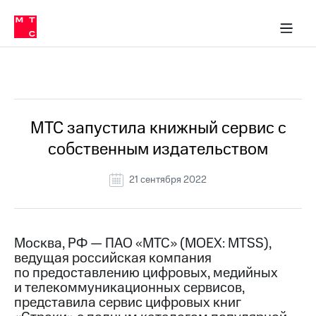
О
сторам и акционерам
Комплаенс и деловая этика
Устойчивое развитие
Медиа-центр
О МТС
О МТС
На главную
компании
О
компании
Стратегия
Стратегия
Все Новости
Карьера
в МТС
Карьера
в МТС
Пресс-
МТС запустила книжный сервис с
релизы
История
собственным издательством
компании
МТС
о технологиях
Правовая
21 сентября 2022
информация
Контакты
Москва, РФ — ПАО «МТС» (MOEX: MTSS),
Медиа-центр
ведущая российская компания
Пресс-
по предоставлению цифровых, медийных
релизы
и телекоммуникационных сервисов,
МТС
представила сервис цифровых книг
о технологиях