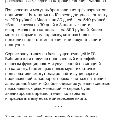
рассказала CPO сервиса «Строки» Евгения Рыкалова.
Рынок
облигаций
Пользователи могут выбрать один из трёх вариантов
подписки: «Чуть-чуть» на 10 часов доступа к контенту
Описание
за 299 рублей, «Много» на 30 дней — за 549 рублей,
Еврооблигации-2023
«Больше всех» на 30 дней и 3 платные книги
Уведомление
из премиального каталога — за 899 рублей. Клиент
о
может оформить ту подписку, которая больше
погашении
подходит под его темп чтения, или покупать книги
именных
поштучно.
облигаций
Другое
Сервис запустился на базе существующей МТС
Библиотеки и получил обновленный интерфейс
Регистратор
с новым функционалом и улучшенной навигацией
Реквизиты
по каталогу. С помощью новых мультикарточек
Контакты
пользователи смогут быстро найти аудиоверсии
йчивое развитие
произведений и, наоборот, переключиться на чтение
и деловая этика
электронной книги. Особое внимание уделено системе
На главную
персональных рекомендаций — сервис будет
анализировать предпочтения пользователя
и предлагать ему новые интересные книги.
* * *
За дополнительной информацией обращайтесь: