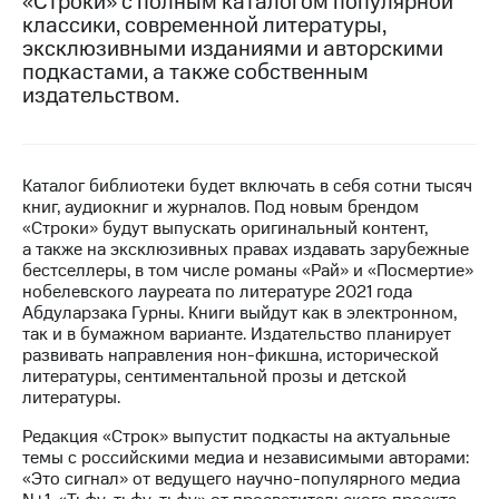
«Строки» с полным каталогом популярной
классики, современной литературы,
Достижения
эксклюзивными изданиями и авторскими
подкастами, а также собственным
Интервью
издательством.
Финансовая
отчетность
Контакты
Каталог библиотеки будет включать в себя сотни тысяч
книг, аудиокниг и журналов. Под новым брендом
Новости
«Строки» будут выпускать оригинальный контент,
в
а также на эксклюзивных правах издавать зарубежные
регионе
бестселлеры, в том числе романы «Рай» и «Посмертие»
нобелевского лауреата по литературе 2021 года
Абдуларзака Гурны. Книги выйдут как в электронном,
м и акционерам
Корпоративное
так и в бумажном варианте. Издательство планирует
управление
развивать направления нон-фикшна, исторической
литературы, сентиментальной прозы и детской
Корпоративный
литературы.
секретарь
Редакция «Строк» выпустит подкасты на актуальные
Раскрытие
темы с российскими медиа и независимыми авторами:
информации
«Это сигнал» от ведущего научно-популярного медиа
Информация