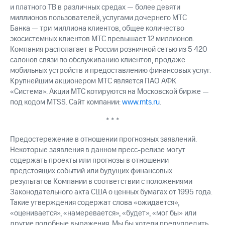
и платного ТВ в различных средах — более девяти
миллионов пользователей, услугами дочернего МТС
Банка — три миллиона клиентов, общее количество
экосистемных клиентов МТС превышает 12 миллионов.
Компания располагает в России розничной сетью из 5 420
салонов связи по обслуживанию клиентов, продаже
мобильных устройств и предоставлению финансовых услуг.
Крупнейшим акционером МТС является ПАО АФК
«Система». Акции МТС котируются на Московской бирже —
под кодом MTSS. Сайт компании:
www.mts.ru
.
* * *
Предостережение в отношении прогнозных заявлений.
Некоторые заявления в данном пресс-релизе могут
содержать проекты или прогнозы в отношении
предстоящих событий или будущих финансовых
результатов Компании в соответствии с положениями
Законодательного акта США о ценных бумагах от 1995 года.
Такие утверждения содержат слова «ожидается»,
«оценивается», «намеревается», «будет», «мог бы» или
другие подобные выражения. Мы бы хотели предупредить,