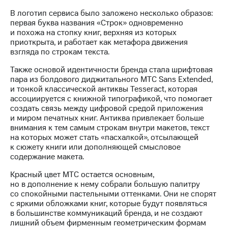
акционерам
Документы
В логотип сервиса было заложено несколько образов:
ПАО
первая буква названия «Строк» одновременно
"МТС"
и похожа на стопку книг, верхняя из которых
Собрания
приоткрыта, и работает как метафора движения
акционеров
взгляда по строкам текста.
Личный
кабинет
Также основой идентичности бренда стала шрифтовая
акционера
пара из болдового диджитального МТС Sans Extended,
Акционерный
и тонкой классической антиквы Tesseract, которая
капитал
ассоциируется с книжной типографикой, что помогает
Контроль
создать связь между цифровой средой приложения
и
и миром печатных книг. Антиква привлекает больше
аудит
внимания к тем самым строкам внутри макетов, текст
Рынок
на которых может стать «пасхалкой», отсылающей
акций
к сюжету книги или дополняющей смысловое
содержание макета.
Описание
Красный цвет МТС остается основным,
Программа
но в дополнение к нему собрали большую палитру
приобретения
со спокойными пастельными оттенками. Они не спорят
Порядок
с яркими обложками книг, которые будут появляться
выкупа
в большинстве коммуникаций бренда, и не создают
акций
лишний объем фирменным геометрическим формам
Дивиденды