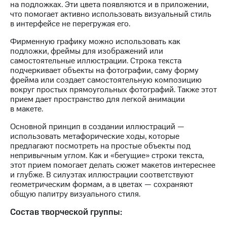
на подложках. Эти цвета появляются и в приложении,
Рынок
что помогает активно использовать визуальный стиль
облигаций
в интерфейсе не перегружая его.
Описание
Фирменную графику можно использовать как
Еврооблигации-2023
подложки, фреймы для изображений или
Уведомление
самостоятельные иллюстрации. Строка текста
о
подчеркивает объекты на фотографии, саму форму
погашении
фрейма или создает самостоятельную композицию
именных
вокруг простых прямоугольных фотографий. Также этот
облигаций
прием дает пространство для легкой анимации
Другое
в макете.
Регистратор
Основной принцип в создании иллюстраций —
Реквизиты
использовать метафорические ходы, которые
Контакты
предлагают посмотреть на простые объекты под
йчивое развитие
непривычным углом. Как и «бегущие» строки текста,
и деловая этика
этот прием помогает делать сюжет макетов интереснее
На главную
и глубже. В силуэтах иллюстрации соответствуют
геометрическим формам, а в цветах — сохраняют
общую палитру визуального стиля.
Состав творческой группы: