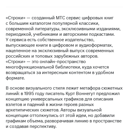
Достижения
«Строки» — созданный МТС сервис цифровых книг
Интервью
с большим каталогом популярной классики,
современной литературы, эксклюзивными изданиями,
Финансовая
периодикой, учебниками и авторскими подкастами.
отчетность
У сервиса есть собственное издательство,
выпускающее книги в цифровом и аудиоформатах,
Контакты
нацеленное на эксклюзивный выпуск современных
российских и топовых зарубежных авторов.
Новости
«Строки» — это онлайн-пространство
в
многофункциональной библиотеки, куда хочется
регионе
возвращаться за интересным контентом в удобном
формате.
м и акционерам
Корпоративное
В основе визуального стиля лежит метафора сюжетных
управление
линий: в 1995 году писатель Курт Воннегут предложил
концепцию универсальных графиков для описания
Корпоративный
взлетов и падений в жизни героев разных
секретарь
архетипических сюжетов. Авторы визуальной
Раскрытие
концепции оттолкнулись от этой идеи, но добавили
информации
графикам объема, разворачивая линию в пространстве
Информация
и создавая перспективу.