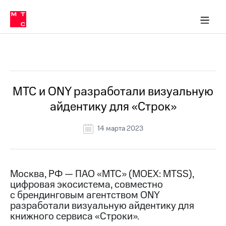
О
сторам и акционерам
Комплаенс и деловая этика
Устойчивое развитие
Медиа-центр
О МТС
О МТС
На главную
компании
О
компании
Стратегия
Стратегия
Все Новости
Карьера
в МТС
Карьера
в МТС
Пресс-
МТС и ONY разработали визуальную
релизы
История
айдентику для «Строк»
компании
МТС
о технологиях
Правовая
14 марта 2023
информация
Контакты
Москва, РФ — ПАО «МТС» (MOEX: MTSS),
Медиа-центр
цифровая экосистема, совместно
Пресс-
с брендинговым агентством ONY
релизы
разработали визуальную айдентику для
МТС
книжного сервиса «Строки».
о технологиях