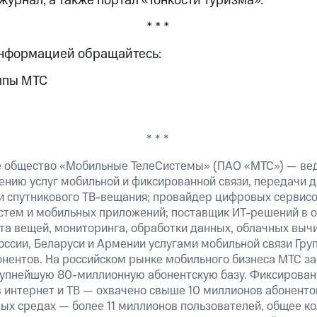
 журнал, а также портал «Тонкости туризма».
* * *
информацией обращайтесь:
ппы МТС
* * *
е общество «Мобильные ТелеСистемы» (ПАО «МТС») — ве
ению услуг мобильной и фиксированной связи, передачи д
 и спутникового ТВ-вещания; провайдер цифровых сервис
истем и мобильных приложений; поставщик ИТ-решений в 
та вещей, мониторинга, обработки данных, облачных выч
оссии, Беларуси и Армении услугами мобильной связи Гр
онентов. На российском рынке мобильного бизнеса МТС 
рупнейшую 80-миллионную абонентскую базу. Фиксирова
 интернет и ТВ — охвачено свыше 10 миллионов абоненто
ных средах — более 11 миллионов пользователей, общее к