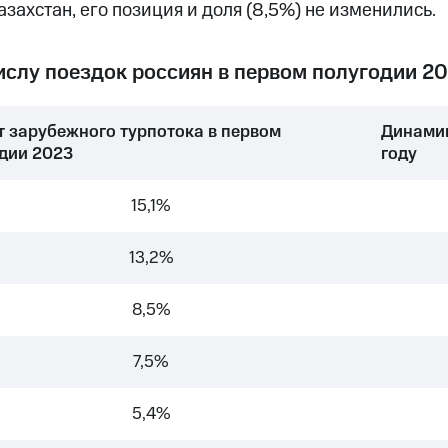
азахстан, его позиция и доля (8,5%) не изменились.
ислу поездок россиян в первом полугодии 20
т зарубежного турпотока в первом
Динамик
дии 2023
году
15,1%
13,2%
8,5%
7,5%
5,4%