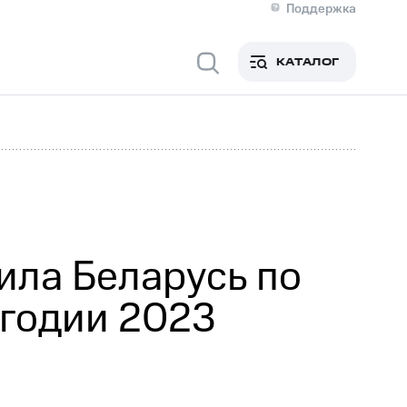
Поддержка
О МТС
кты
КАТАЛОГ
Медиа-центр
кты
Новости в регионе
Инвесторам и акционерам
ция акционерам
Документы
роль и аудит
Рынок акций
й
Описание
р
Реквизиты
Контакты
Устойчивое развитие
Комплаенс и деловая этика
На главную
ила Беларусь по
угодии 2023