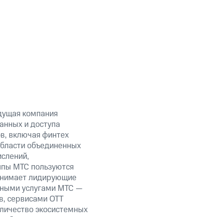
дущая компания
анных и доступа
ов, включая финтех
области объединенных
ислений,
уппы МТС пользуются
занимает лидирующие
нными услугами МТС —
в, сервисами OTT
оличество экосистемных