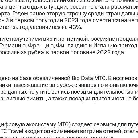
за больше путешественников из России. Это во много
са и цен на отдых в Турции, россияне стали рассматр
рта. Годом ранее вторую строчку среди стран дальн
рый в первом полугодии 2023 года сместился на чет
гипет за год увеличился на 43%.
ти с получением виз и логистикой, россияне продол
, Германию, Францию, Финляндию и Испанию приход
россиян за рубеж в первой половине 2023 года.
ено на базе обезличенной Big Data МТС. В исследо
ники, выезжавшие за рубеж с января по июнь включ
изе данных не учитывались поездки длительностью 
анзитные визиты, а также поездки длительностью бо
в цифровую экосистему МТС) создает сервисы для пу
МТС Travel входит одноименная витрина отелей, оте