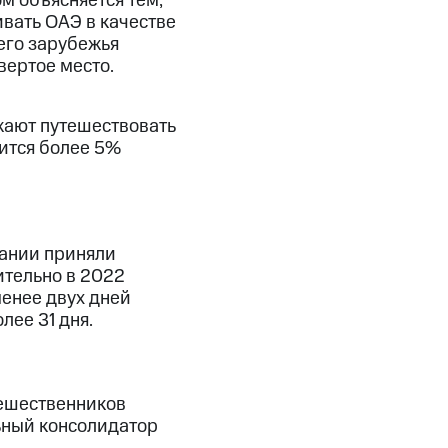
м объясняется тем,
ивать ОАЭ в качестве
его зарубежья
вертое место.
жают путешествовать
ится более 5%
вании приняли
ительно в 2022
менее двух дней
лее 31 дня.
тешественников
льный консолидатор