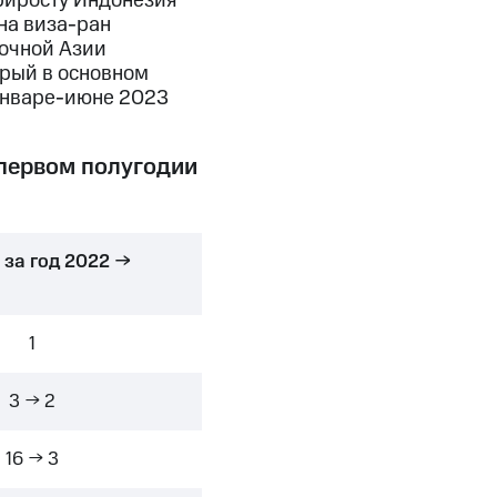
риросту Индонезия
 на виза-ран
точной Азии
орый в основном
 январе-июне 2023
 первом полугодии
 за год 2022 →
1
3 → 2
16 → 3