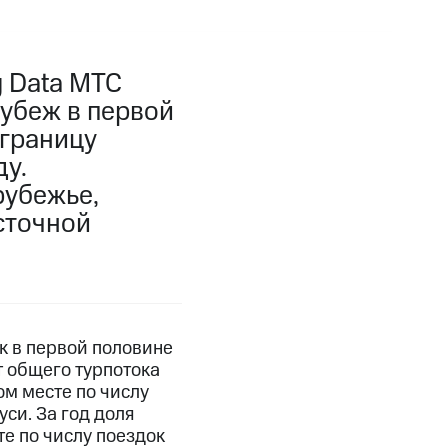
g Data МТС
рубеж в первой
 границу
ду.
рубежье,
сточной
к в первой половине
т общего турпотока
ом месте по числу
си. За год доля
те по числу поездок