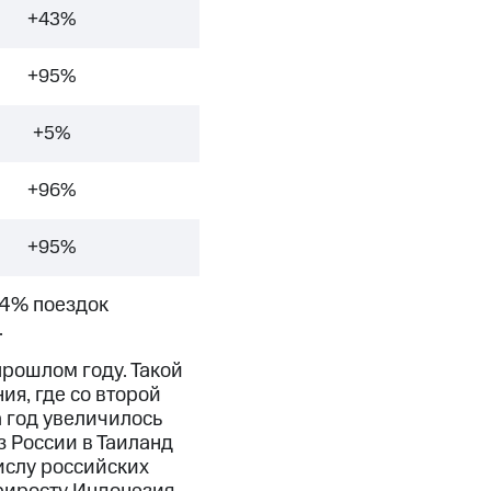
+43%
+95%
+5%
+96%
+95%
44% поездок
.
прошлом году. Такой
я, где со второй
а год увеличилось
з России в Таиланд
ислу российских