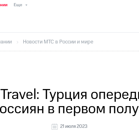
ании
Еще
ТС
Пресс-релизы
МТС о технологиях
ТС
История компании
Правовая информация
Конта
стижения
Интервью
Финансовая отчетность
Конта
пании
Новости МТС в России и мире
тивный секретарь
Раскрытие информации
Информа
ный кабинет акционера
Акционерный капитал
Конт
Порядок выкупа акций
Дивиденды
Рынок облигаци
 погашении именных облигаций
Другое
Регистрато
Travel: Турция оперед
оссиян в первом пол
21 июля 2023