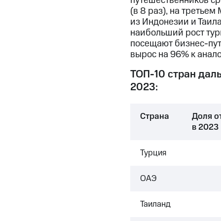
путешественников ср
(в 8 раз), на третье
из Индонезии и Таила
наибольший рост тур
посещают бизнес-пут
вырос на 96% к анал
ТОП-10 стран даль
2023:
Страна
Доля о
в 2023
Турция
ОАЭ
Таиланд