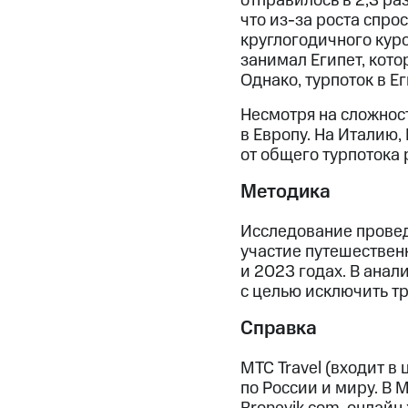
отправилось в 2,3 ра
что из-за роста спро
круглогодичного куро
занимал Египет, кото
Однако, турпоток в Е
Несмотря на сложнос
в Европу. На Италию
от общего турпотока 
Методика
Исследование провед
участие путешествен
и 2023 годах. В анал
с целью исключить тр
Справка
МТС Travel (входит 
по России и миру. В 