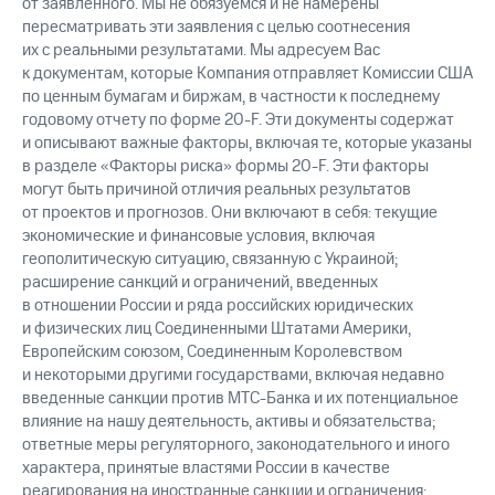
от заявленного. Мы не обязуемся и не намерены
пересматривать эти заявления с целью соотнесения
их с реальными результатами. Мы адресуем Вас
к документам, которые Компания отправляет Комиссии США
по ценным бумагам и биржам, в частности к последнему
годовому отчету по форме 20-F. Эти документы содержат
и описывают важные факторы, включая те, которые указаны
в разделе «Факторы риска» формы 20-F. Эти факторы
могут быть причиной отличия реальных результатов
от проектов и прогнозов. Они включают в себя: текущие
экономические и финансовые условия, включая
геополитическую ситуацию, связанную с Украиной;
расширение санкций и ограничений, введенных
в отношении России и ряда российских юридических
и физических лиц Соединенными Штатами Америки,
Европейским союзом, Соединенным Королевством
и некоторыми другими государствами, включая недавно
введенные санкции против МТС-Банка и их потенциальное
влияние на нашу деятельность, активы и обязательства;
ответные меры регуляторного, законодательного и иного
характера, принятые властями России в качестве
реагирования на иностранные санкции и ограничения;