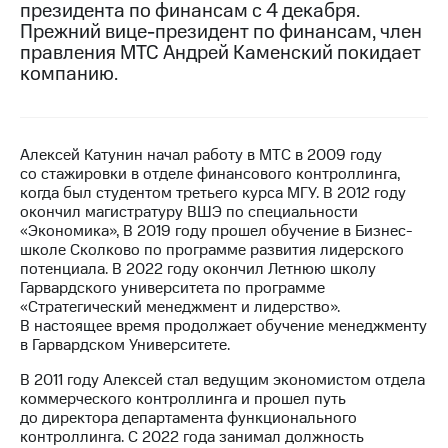
президента по финансам с 4 декабря.
Прежний вице-президент по финансам, член
Достижения
правления МТС Андрей Каменский покидает
Интервью
компанию.
Финансовая
отчетность
Алексей Катунин начал работу в МТС в 2009 году
Контакты
со стажировки в отделе финансового контроллинга,
когда был студентом третьего курса МГУ. В 2012 году
Новости
окончил магистратуру ВШЭ по специальности
в
«Экономика», В 2019 году прошел обучение в Бизнес-
регионе
школе Сколково по программе развития лидерского
потенциала. В 2022 году окончил Летнюю школу
м и акционерам
Гарвардского университета по программе
Корпоративное
«Стратегический менеджмент и лидерство».
управление
В настоящее время продолжает обучение менеджменту
в Гарвардском Университете.
Корпоративный
секретарь
В 2011 году Алексей стал ведущим экономистом отдела
Раскрытие
коммерческого контроллинга и прошел путь
информации
до директора департамента функционального
Информация
контроллинга. С 2022 года занимал должность