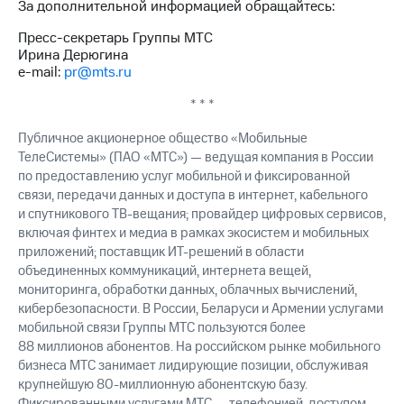
За дополнительной информацией обращайтесь:
Рынок
облигаций
Пресс-секретарь Группы МТС
Ирина Дерюгина
Описание
e-mail:
pr@mts.ru
Еврооблигации-2023
Уведомление
* * *
о
погашении
Публичное акционерное общество «Мобильные
именных
ТелеСистемы» (ПАО «МТС») — ведущая компания в России
облигаций
по предоставлению услуг мобильной и фиксированной
Другое
связи, передачи данных и доступа в интернет, кабельного
и спутникового ТВ-вещания; провайдер цифровых сервисов,
Регистратор
Реквизиты
включая финтех и медиа в рамках экосистем и мобильных
Контакты
приложений; поставщик ИТ-решений в области
йчивое развитие
объединенных коммуникаций, интернета вещей,
и деловая этика
мониторинга, обработки данных, облачных вычислений,
На главную
кибербезопасности. В России, Беларуси и Армении услугами
мобильной связи Группы МТС пользуются более
88 миллионов абонентов. На российском рынке мобильного
бизнеса МТС занимает лидирующие позиции, обслуживая
крупнейшую 80-миллионную абонентскую базу.
Фиксированными услугами МТС — телефонией, доступом