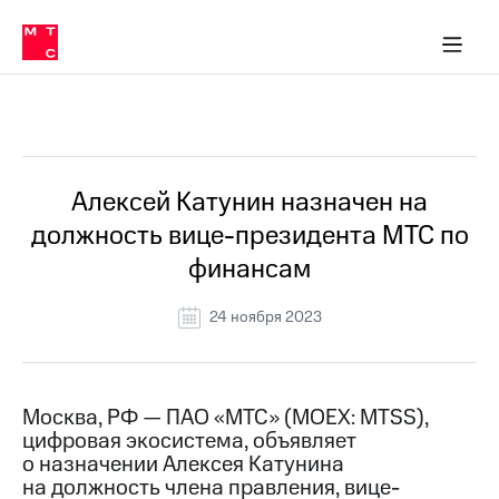
О
сторам и акционерам
Комплаенс и деловая этика
Устойчивое развитие
Медиа-центр
О МТС
О МТС
На главную
компании
О
компании
Стратегия
Стратегия
Все Новости
Карьера
в МТС
Карьера
в МТС
Пресс-
Алексей Катунин назначен на
релизы
История
должность вице-президента МТС по
компании
МТС
финансам
о технологиях
Правовая
информация
24 ноября 2023
Контакты
Медиа-центр
Пресс-
Москва, РФ — ПАО «МТС» (MOEX: MTSS),
релизы
цифровая экосистема, объявляет
о назначении Алексея Катунина
МТС
на должность члена правления, вице-
о технологиях