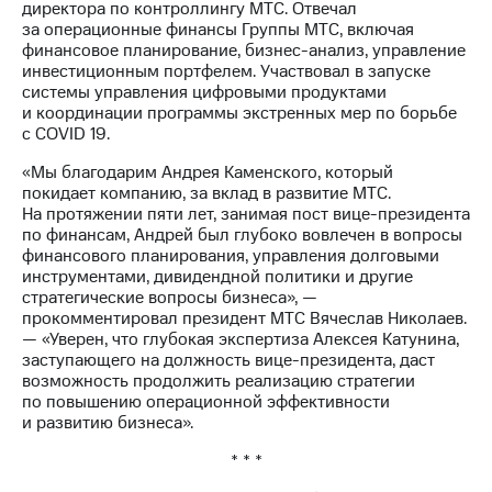
акционерам
директора по контроллингу МТС. Отвечал
Документы
за операционные финансы Группы МТС, включая
ПАО
финансовое планирование, бизнес-анализ, управление
"МТС"
инвестиционным портфелем. Участвовал в запуске
Собрания
системы управления цифровыми продуктами
акционеров
и координации программы экстренных мер по борьбе
Личный
с COVID 19.
кабинет
акционера
«Мы благодарим Андрея Каменского, который
Акционерный
покидает компанию, за вклад в развитие МТС.
капитал
На протяжении пяти лет, занимая пост вице-президента
Контроль
по финансам, Андрей был глубоко вовлечен в вопросы
и
финансового планирования, управления долговыми
аудит
инструментами, дивидендной политики и другие
Рынок
стратегические вопросы бизнеса», —
акций
прокомментировал президент МТС Вячеслав Николаев.
— «Уверен, что глубокая экспертиза Алексея Катунина,
Описание
заступающего на должность вице-президента, даст
Программа
возможность продолжить реализацию стратегии
приобретения
по повышению операционной эффективности
Порядок
и развитию бизнеса».
выкупа
* * *
акций
Дивиденды