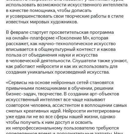
акционерам
использовать возможности искусственного интеллекта
Документы
в качестве помощника, чтобы дописать
ПАО
и усовершенствовать свои творческие работы в стиле
"МТС"
известных мировых художников.
Собрания
акционеров
В феврале стартует просветительская программа
Личный
на онлайн-платформе «Поколение М», которая
кабинет
расскажет, как научно-технологическое искусство
акционера
вписывается в общекультурный контекст и какова
Акционерный
польза от объединения науки и искусства
капитал
в человеческой деятельности. Слушатели также узнают,
Контроль
как работают нейросети и как их использовать для
и
создания уникальных произведений искусства.
аудит
Рынок
«Сервисы на основе нейронных сетей становятся
акций
привычными помощниками в обучении, решении
бизнес-задач, творчестве. В создании арт-объектов
Описание
искусственный интеллект все чаще называют
Программа
соавтором человека, ассистентом в воплощении самых
приобретения
смелых креативных идей. Нейросети интегрированы
Порядок
уже едва ли не во все сферы нашей жизни, однако
выкупа
чтобы получить к ним доступ и освоить
акций
их непрофессиональному пользователю требуются
Дивиденды
определенное время и дополнительные затраты. Наш