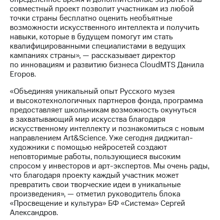
Рынок
совместный проект позволит участникам из любой
облигаций
точки страны бесплатно оценить необъятные
возможности искусственного интеллекта и получить
Описание
навыки, которые в будущем помогут им стать
Еврооблигации-2023
квалифицированными специалистами в ведущих
Уведомление
кампаниях страны», — рассказывает директор
о
по инновациям и развитию бизнеса CloudMTS Данила
погашении
Егоров.
именных
облигаций
«Объединяя уникальный опыт Русского музея
Другое
и высокотехнологичных партнеров фонда, программа
предоставляет школьникам возможность окунуться
Регистратор
в захватывающий мир искусства благодаря
Реквизиты
искусственному интеллекту и познакомиться с новым
Контакты
направлением Art&Science. Уже сегодня диджитал-
йчивое развитие
художники с помощью нейросетей создают
и деловая этика
неповторимые работы, пользующиеся высоким
спросом у инвесторов и арт-экспертов. Мы очень рады,
На главную
что благодаря проекту каждый участник может
превратить свои творческие идеи в уникальные
произведения», — отметил руководитель блока
«Просвещение и культура» БФ «Система» Сергей
Александров.