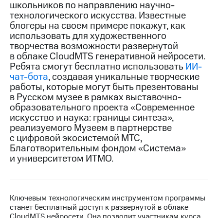
школьников по направлению научно-
технологического искусства. Известные
Достижения
блогеры на своем примере покажут, как
Интервью
использовать для художественного
творчества возможности развернутой
Финансовая
в облаке CloudMTS генеративной нейросети.
отчетность
Ребята смогут бесплатно использовать
ИИ-
чат-бота
, создавая уникальные творческие
Контакты
работы, которые могут быть презентованы
в Русском музее в рамках выставочно-
Новости
образовательного проекта «Современное
в
искусство и наука: границы синтеза»,
регионе
реализуемого Музеем в партнерстве
с цифровой экосистемой МТС,
м и акционерам
Корпоративное
Благотворительным фондом «Система»
управление
и университетом ИТМО.
Корпоративный
секретарь
Раскрытие
Ключевым технологическим инструментом программы
информации
станет бесплатный доступ к развернутой в облаке
Информация
CloudMTS нейросети. Она позволит участникам курса