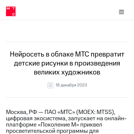
О
сторам и акционерам
Комплаенс и деловая этика
Устойчивое развитие
Медиа-центр
О МТС
О МТС
На главную
компании
О
компании
Стратегия
Стратегия
Все Новости
Карьера
в МТС
Карьера
в МТС
Пресс-
Нейросеть в облаке МТС превратит
релизы
История
детские рисунки в произведения
компании
МТС
великих художников
о технологиях
Правовая
информация
18 декабря 2023
Контакты
Медиа-центр
Пресс-
Москва, РФ — ПАО «МТС» (MOEX: MTSS),
релизы
цифровая экосистема, запускает на онлайн-
платформе «Поколение М» приквел
МТС
просветительской программы для
о технологиях