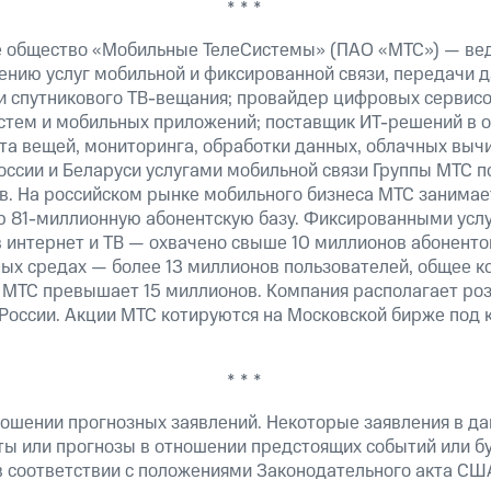
* * *
е общество «Мобильные ТелеСистемы» (ПАО «МТС») — ве
ению услуг мобильной и фиксированной связи, передачи д
 и спутникового ТВ-вещания; провайдер цифровых сервис
истем и мобильных приложений; поставщик ИТ-решений в 
та вещей, мониторинга, обработки данных, облачных выч
оссии и Беларуси услугами мобильной связи Группы МТС п
в. На российском рынке мобильного бизнеса МТС занима
 81-миллионную абонентскую базу. Фиксированными усл
 интернет и ТВ — охвачено свыше 10 миллионов абоненто
ных средах — более 13 миллионов пользователей, общее к
 МТС превышает 15 миллионов. Компания располагает роз
 России. Акции МТС котируются на Московской бирже под 
* * *
ошении прогнозных заявлений. Некоторые заявления в д
ты или прогнозы в отношении предстоящих событий или 
в соответствии с положениями Законодательного акта СШ