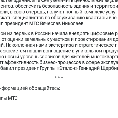
ьстве зданий, а также увеличить ценность жилья для
рентов, обеспечить безопасность здания и территори
ли, в свою очередь, получат полный комплекс услу
скать специалистов по обслуживанию квартиры вне 
ил президент МТС Вячеслав Николаев.
ной из первых в России начала внедрять цифровые р
 от оценки земельных участков и проектирования до
й. Накопленная нами экспертиза и стратегическое п
 экосистем нашли воплощение в уникальном продук
но новый уровень сервисов для жителей многоквар
ит эффективность бизнес-процессов в сфере эксплу
бавил президент Группы «Эталон» Геннадий Щерби
* * *
информацией обращайтесь:
ппы МТС