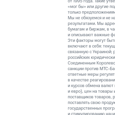
от 1995 года. Такие ут
«мог бы» или другие по
только предположениями
Мы не обязуемся и не н
результатами. Мы адре
бумагам и биржам, в ча
и описывают важные фа
Эти факторы могут быть
включают в себя: теку
связанную с Украиной; 
российских юридически
Соединенным Королевст
санкции против МТС-Бан
ответные меры регулято
в качестве реагировани
и курсов обмена валют 
и евро), цен на товары
поставщиков товаров, р
поставлять свою проду
государственных прогр
и стимулированию наци