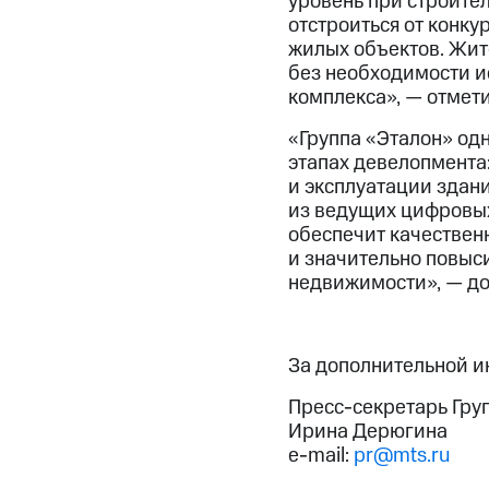
уровень при строител
отстроиться от конку
жилых объектов. Жите
без необходимости и
комплекса», — отмет
«Группа «Эталон» од
этапах девелопмента:
и эксплуатации здани
из ведущих цифровых
обеспечит качествен
и значительно повыс
недвижимости», — до
За дополнительной 
Пресс-секретарь Гру
Ирина Дерюгина
e-mail:
pr@mts.ru