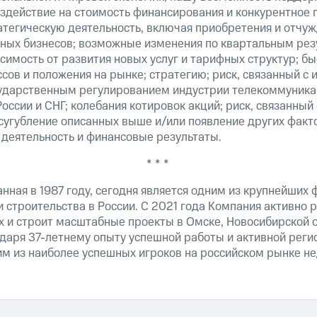
здействие на стоимость финансирования и конкурентное 
атегическую деятельность, включая приобретения и отчуж
ных бизнесов; возможные изменения по квартальным резу
симость от развития новых услуг и тарифных структур; б
сов и положения на рынке; стратегию; риск, связанный с
ударственным регулированием индустрии телекоммуникац
России и СНГ; колебания котировок акций; риск, связанны
сугубление описанных выше и/или появление других факт
 деятельность и финансовые результаты.
* * *
анная в 1987 году, сегодня является одним из крупнейших
 строительства в России. С 2021 года Компания активно 
 и строит масштабные проекты в Омске, Новосибирской о
даря 37-летнему опыту успешной работы и активной реги
им из наиболее успешных игроков на российском рынке н