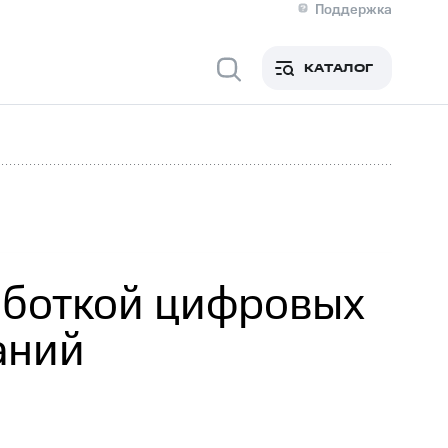
Поддержка
О МТС
кты
КАТАЛОГ
Медиа-центр
кты
Новости в регионе
Инвесторам и акционерам
ция акционерам
Документы
роль и аудит
Рынок акций
й
Описание
р
Реквизиты
Контакты
Устойчивое развитие
Комплаенс и деловая этика
На главную
аботкой цифровых
аний