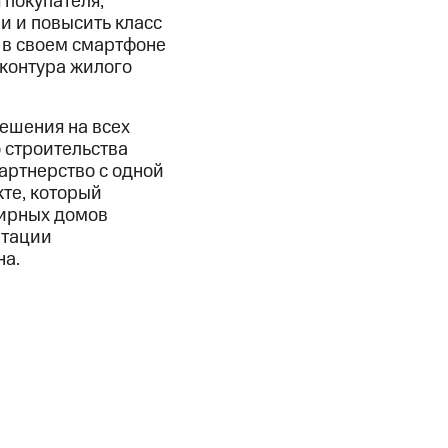
 покупателя,
и и повысить класс
г в своем смартфоне
контура жилого
ешения на всех
 строительства
артнерство с одной
те, который
тирных домов
атации
на.