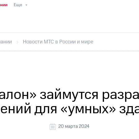
ании
Еще
ТС
Пресс-релизы
МТС о технологиях
ТС
История компании
Правовая информация
Конта
стижения
Интервью
Финансовая отчетность
Конта
пании
Новости МТС в России и мире
тивный секретарь
Раскрытие информации
Информа
ный кабинет акционера
Акционерный капитал
Конт
Порядок выкупа акций
Дивиденды
Рынок облигаци
 погашении именных облигаций
Другое
Регистрато
талон» займутся разр
ений для «умных» зд
20 марта 2024