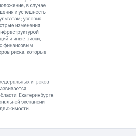
положение, в случае
дения и успешность
льтатам; условия
ыстрые изменения
 инфраструктурой
ий и иные риски,
й с финансовым
оров риска, которые
 федеральных игроков
развивается
бласти, Екатеринбурге,
ональной экспансии
едвижимости.