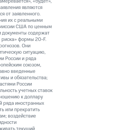
амеревается», «будет»,
заявления являются
я от заявленного.
ния их с реальными
омиссии США по ценным
ти документы содержат
 риска» формы 20-F.
рогнозов. Они
итическую ситуацию,
и России и ряда
ропейским союзом,
авно введенные
ивы и обязательства;
ластями России
льность учетных ставок
тношению к доллару
ий ряда иностранных
ть или прекратить
ам; воздействие
идности
живать текущий