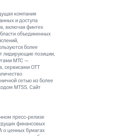
дущая компания
анных и доступа
ов, включая финтех
области объединенных
ислений,
ользуются более
ет лидирующие позиции,
угами МТС —
в, сервисами OTT
оличество
ничной сетью из более
кодом MTSS. Сайт
анном пресс-релизе
будущих финансовых
А о ценных бумагах