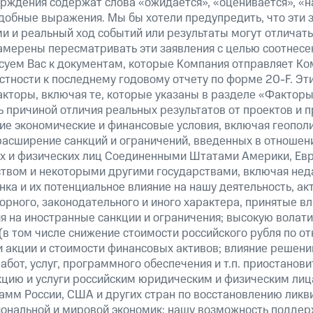
верждения содержат слова «ожидается», «оценивается», «н
добные выражения. Мы бы хотели предупредить, что эти 
 и реальный ход событий или результаты могут отличатьс
амерены пересматривать эти заявления с целью соотнесе
суем Вас к документам, которые Компания отправляет К
стности к последнему годовому отчету по форме 20-F. Э
кторы, включая те, которые указаны в разделе «Факторы
 причиной отличия реальных результатов от проектов и п
щие экономические и финансовые условия, включая геопол
расширение санкций и ограничений, введенных в отношени
х и физических лиц Соединенными Штатами Америки, Ев
вом и некоторыми другими государствами, включая нед
ка и их потенциальное влияние на нашу деятельность, акт
рного, законодательного и иного характера, принятые в
я на иностранные санкции и ограничения; высокую волати
(в том числе снижение стоимости российского рубля по о
 и акции и стоимости финансовых активов; влияние решен
абот, услуг, программного обеспечения и т.п. приостанови
кцию и услуги российским юридическим и физическим лиц
амм России, США и других стран по восстановлению ликв
ональной и мировой экономик; нашу возможность поддер