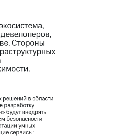
экосистема,
 девелоперов,
ве. Стороны
фраструктурных
а
жимости.
х решений в области
е разработку
» будут внедрять
ем безопасности
уатации умных
щие сервисы: