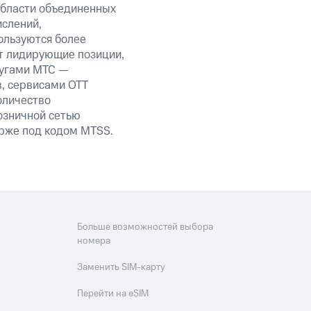
области объединенных
ислений,
ользуются более
т лидирующие позиции,
лугами МТС —
в, сервисами OTT
оличество
озничной сетью
ирже под кодом MTSS.
Больше возможностей выбора
номера
Заменить SIM-карту
Перейти на eSIM