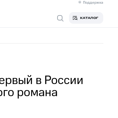
Поддержка
О МТС
кты
КАТАЛОГ
Медиа-центр
кты
Новости в регионе
Инвесторам и акционерам
ция акционерам
Документы
роль и аудит
Рынок акций
й
Описание
р
Реквизиты
Контакты
Устойчивое развитие
Комплаенс и деловая этика
На главную
ервый в России
ого романа