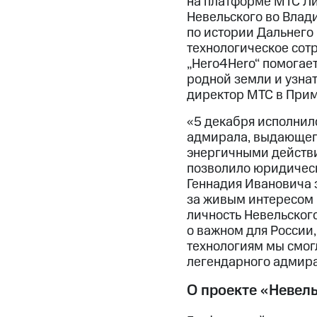
на платформе МТС Ли
Невельского во Влад
по истории Дальнего 
технологическое сот
„Hero4Hero“ помогае
родной земли и узна
директор МТС в Прим
«5 декабря исполнило
адмирала, выдающего
энергичными действи
позволило юридическ
Геннадия Ивановича 
за живым интересом 
личность Невельского
о важном для России,
технологиям мы смог
легендарного адмира
О проекте «Невел