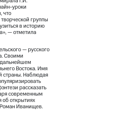
мирала Г.И.
лайн-уроки
, что
 творческой группы
узиться в историю
а», — отметила
ельского — русского
а. Своими
в дальнейшем
ьнего Востока. Имя
й страны. Наблюдая
опуляризировать
 фэнтези рассказать
одаря современным
я об открытиях
 Роман Иванищев.