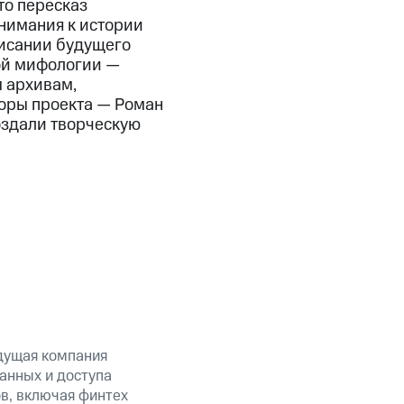
то пересказ
нимания к истории
писании будущего
ой мифологии —
 архивам,
оры проекта — Роман
оздали творческую
дущая компания
анных и доступа
ов, включая финтех