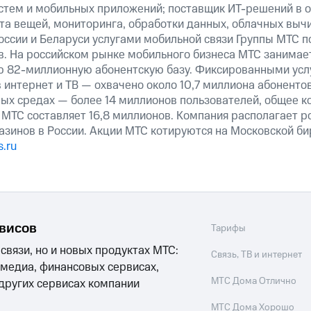
истем и мобильных приложений; поставщик ИТ-решений в 
та вещей, мониторинга, обработки данных, облачных выч
оссии и Беларуси услугами мобильной связи Группы МТС п
в. На российском рынке мобильного бизнеса МТС занимае
ю 82-миллионную абонентскую базу. Фиксированными ус
 интернет и ТВ — охвачено около 10,7 миллиона абоненто
ных средах — более 14 миллионов пользователей, общее к
 МТС составляет 16,8 миллионов. Компания располагает р
азинов в России. Акции МТС котируются на Московской б
.ru
рвисов
Тарифы
 связи, но и новых продуктах МТС:
Связь, ТВ и интернет
 медиа, финансовых сервисах,
МТС Дома Отлично
 других сервисах компании
МТС Дома Хорошо