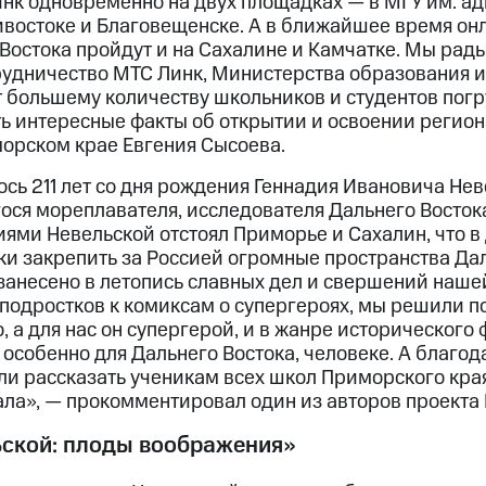
нк одновременно на двух площадках — в МГУ им. ад
ивостоке и Благовещенске. А в ближайшее время он
Востока пройдут и на Сахалине и Камчатке. Мы рады
рудничество МТС Линк, Министерства образования и
т большему количеству школьников и студентов погр
ть интересные факты об открытии и освоении регион
орском крае Евгения Сысоева.
сь 211 лет со дня рождения Геннадия Ивановича Нев
ся мореплавателя, исследователя Дальнего Восток
ями Невельской отстоял Приморье и Сахалин, что 
и закрепить за Россией огромные пространства Дал
занесено в летопись славных дел и свершений наше
подростков к комиксам о супергероях, мы решили п
, а для нас он супергерой, и в жанре исторического
 особенно для Дальнего Востока, человеке. А благ
ли рассказать ученикам всех школ Приморского кра
ла», — прокомментировал один из авторов проекта
ьской: плоды воображения»