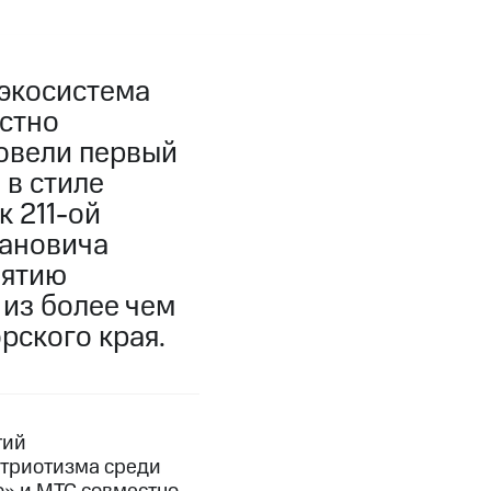
экосистема
стно
овели первый
 в стиле
 211-ой
вановича
нятию
 из более чем
рского края.
тий
атриотизма среди