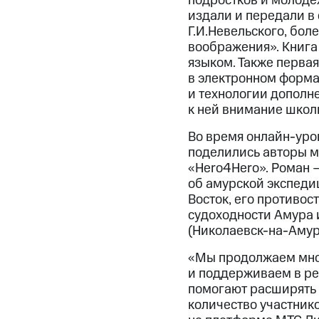
подростков и молодё
издали и передали в 
Г.И.Невельского, бол
воображения». Книга
языком. Также перва
в электронном формат
и технологии дополн
к ней внимание школ
Во время онлайн-уро
поделились авторы м
«Hero4Hero». Роман 
об амурской экспеди
Восток, его противо
судоходности Амура и
(Николаевск-на-Амур
«Мы продолжаем мног
и поддерживаем в ре
помогают расширять 
количество участнико