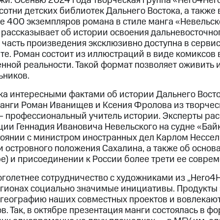
жи. Осенью 2024 года творческая группа «Hero4Her
сотни детских библиотек Дальнего Востока, а также
ее 400 экземпляров романа в стиле манга «Невельск
 рассказывает об истории освоения дальневосточн
я часть произведения эксклюзивно доступна в серви
е. Роман состоит из иллюстраций в виде комиксов 
енной реальности. Такой формат позволяет оживить 
ьников.
ка интересными фактами об истории Дальнего Восто
анги Роман Иванищев и Ксения Фролова из творчес
— профессиональный учитель истории. Эксперты ра
ции Геннадия Ивановича Невельского на судне «Бай
стоянии с министром иностранных дел Карлом Нессел
 островного положения Сахалина, а также об основ
е) и присоединении к России более трети ее совре
олетнее сотрудничество с художниками из „Hero4H
гионах социально значимые инициативы. Продукты
географию наших совместных проектов и вовлекают
в. Так, в октябре презентация манги состоялась в ф