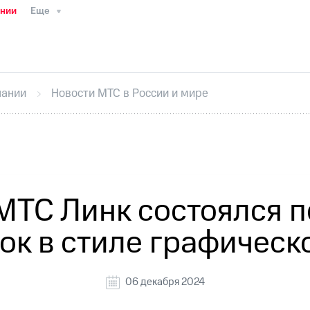
ании
Еще
ТС
Пресс-релизы
МТС о технологиях
ТС
История компании
Правовая информация
Конта
стижения
Интервью
Финансовая отчетность
Конта
пании
Новости МТС в России и мире
тивный секретарь
Раскрытие информации
Информа
ный кабинет акционера
Акционерный капитал
Конт
Порядок выкупа акций
Дивиденды
Рынок облигаци
 погашении именных облигаций
Другое
Регистрато
МТС Линк состоялся п
ок в стиле графическ
06 декабря 2024