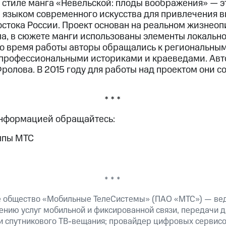
 стиле манга «Невельской: плоды воображения» — э
 языком современного искусства для привлечения в
остока России. Проект основан на реальном жизнео
а, в сюжете манги использованы элементы локальн
о время работы авторы обращались к региональным
 профессиональными историками и краеведами. Авт
ролова. В 2015 году для работы над проектом они с
* * *
информацией обращайтесь:
ппы МТС
* * *
е общество «Мобильные ТелеСистемы» (ПАО «МТС») — ве
ению услуг мобильной и фиксированной связи, передачи д
 и спутникового ТВ-вещания; провайдер цифровых сервис