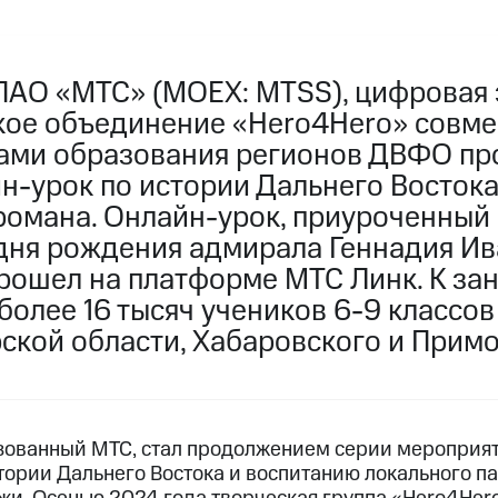
ПАО «МТС» (MOEX: MTSS), цифровая 
кое объединение «Hero4Hero» совме
ами образования регионов ДВФО пр
н-урок по истории Дальнего Востока
омана. Онлайн-урок, приуроченный к
дня рождения адмирала Геннадия И
прошел на платформе МТС Линк. К за
олее 16 тысяч учеников 6-9 классов
ской области, Хабаровского и Примо
зованный МТС, стал продолжением серии мероприя
тории Дальнего Востока и воспитанию локального п