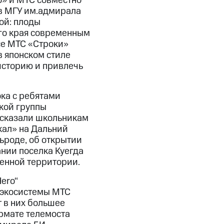
o» и МТС совместно
 в МГУ им.адмирала
ой: плоды
ого края современным
се МТС «Строки»
в японском стиле
историю и привлечь
ка с ребятами
кой группы
ссказали школьникам
кал» на Дальний
ьроде, об открытии
ании поселка Куегда
менной территории.
ero“
 экосистемы МТС
 в них большее
ормате телемоста